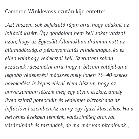
Cameron Winklevoss ezután kijelentette:
„Azt hiszem, sok befektető rájön arra, hogy odakint az
infláció kísért. Úgy gondolom nem kell sokat vitázni
azon, hogy az Egyesült Államokban drámain nőtt az
államadósság, a pénznyomtatás mindennapos, és ez
ellen valahogy védekezni kell. Szerintem sokan
kezdenek ráeszmélni arra, hogy a bitcoin valójában a
legjobb védekezési módszer, mely innen 25–40-szeres
növekedést is képes elérni. Nem hiszem, hogy az
univerzumban létezik még egy olyan eszköz, amely
ilyen szintű potenciált és védelmet biztosítana az
inflációval szemben. Az arany egy igazi klasszikus. Ha a
hetvenes években lennénk, valószínűleg aranyat
vásárolnánk és tartanánk, de ma már van bitcoinunk. „