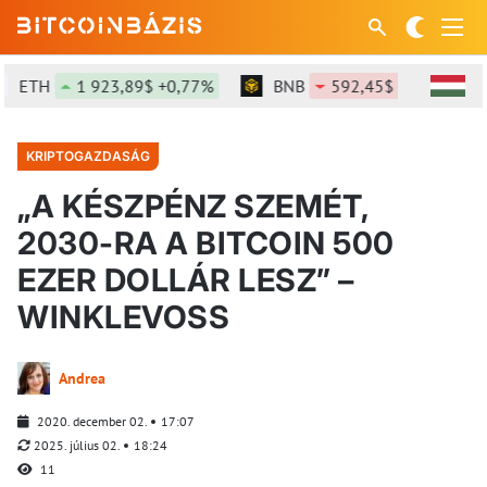
ETH
1 923,89$ +0,77%
BNB
592,45$ -0,03%
KRIPTOGAZDASÁG
„A KÉSZPÉNZ SZEMÉT,
2030-RA A BITCOIN 500
EZER DOLLÁR LESZ” –
WINKLEVOSS
Andrea
2020. december 02.
17:07
2025. július 02.
18:24
11