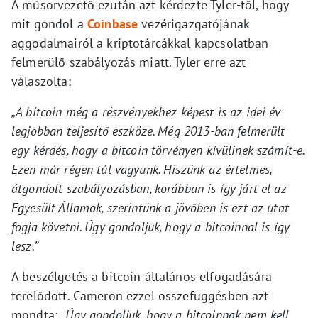
A műsorvezető ezután azt kérdezte Tyler-től, hogy
mit gondol a
Coinbase
vezérigazgatójának
aggodalmairól a kriptotárcákkal kapcsolatban
felmerülő szabályozás miatt. Tyler erre azt
válaszolta:
„A bitcoin még a részvényekhez képest is az idei év
legjobban teljesítő eszköze. Még 2013-ban felmerült
egy kérdés, hogy a bitcoin törvényen kívülinek számít-e.
Ezen már régen túl vagyunk. Hiszünk az értelmes,
átgondolt szabályozásban, korábban is így járt el az
Egyesült Államok, szerintünk a jövőben is ezt az utat
fogja követni. Úgy gondoljuk, hogy a bitcoinnal is így
lesz.”
A beszélgetés a bitcoin általános elfogadására
terelődött. Cameron ezzel összefüggésben azt
mondta:
„Úgy gondoljuk, hogy a bitcoinnak nem kell