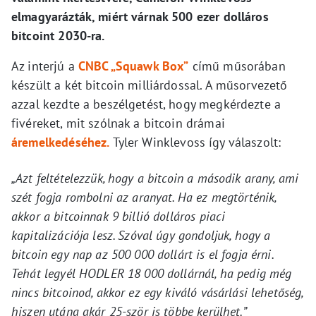
elmagyarázták, miért várnak 500 ezer dolláros
bitcoint 2030-ra.
Az interjú a
CNBC „Squawk Box”
című műsorában
készült a két bitcoin milliárdossal. A műsorvezető
azzal kezdte a beszélgetést, hogy megkérdezte a
fivéreket, mit szólnak a bitcoin drámai
áremelkedéséhez.
Tyler Winklevoss így válaszolt:
„Azt feltételezzük, hogy a bitcoin a második arany, ami
szét fogja rombolni az aranyat. Ha ez megtörténik,
akkor a bitcoinnak 9 billió dolláros piaci
kapitalizációja lesz. Szóval úgy gondoljuk, hogy a
bitcoin egy nap az 500 000 dollárt is el fogja érni.
Tehát legyél HODLER 18 000 dollárnál, ha pedig még
nincs bitcoinod, akkor ez egy kiváló vásárlási lehetőség,
hiszen utána akár 25-ször is többe kerülhet.”