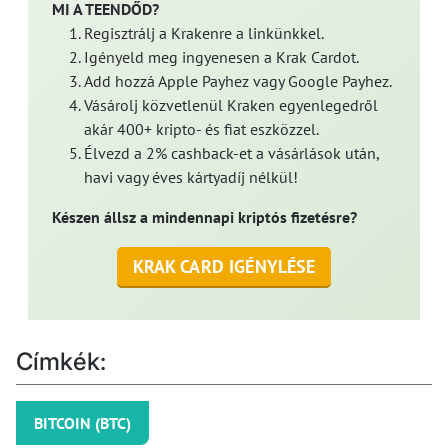
MI A TEENDŐD?
Regisztrálj a Krakenre a linkünkkel.
Igényeld meg ingyenesen a Krak Cardot.
Add hozzá Apple Payhez vagy Google Payhez.
Vásárolj közvetlenül Kraken egyenlegedről
akár 400+ kripto- és fiat eszközzel.
Élvezd a 2% cashback-et a vásárlások után,
havi vagy éves kártyadíj nélkül!
Készen állsz a mindennapi kriptós fizetésre?
KRAK CARD IGÉNYLÉSE
Címkék:
BITCOIN (BTC)