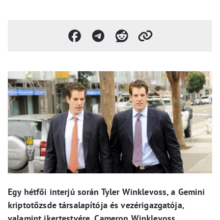
Egy hétfői interjú során Tyler Winklevoss, a Gemini
kriptotőzsde társalapítója és vezérigazgatója,
valamint ikertestvére, Cameron Winklevoss