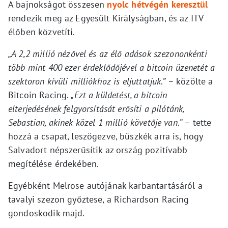
A bajnokságot összesen
nyolc hétvégén keresztül
rendezik meg az Egyesült Királyságban, és az ITV
élőben közvetíti.
„A 2,2 millió nézővel és az élő adások szezononkénti
több mint 400 ezer érdeklődőjével a bitcoin üzenetét a
szektoron kívüli milliókhoz is eljuttatjuk.”
– közölte a
Bitcoin Racing.
„Ezt a küldetést, a bitcoin
elterjedésének felgyorsítását erősíti a pilótánk,
Sebastian, akinek közel 1 millió követője van.”
– tette
hozzá a csapat, leszögezve, büszkék arra is, hogy
Salvadort népszerűsítik az ország pozitívabb
megítélése érdekében.
Egyébként Melrose autójának karbantartásáról a
tavalyi szezon győztese, a Richardson Racing
gondoskodik majd.