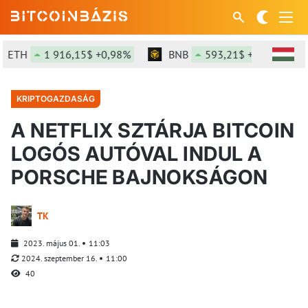
ETH
1 916,15$ +0,98%
BNB
593,21$ +1,05%
KRIPTOGAZDASÁG
A NETFLIX SZTÁRJA BITCOIN
LOGÓS AUTÓVAL INDUL A
PORSCHE BAJNOKSÁGON
TK
2023. május 01.
11:03
2024. szeptember 16.
11:00
40