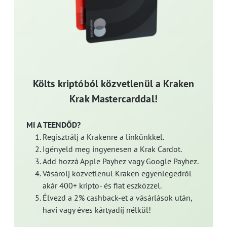
Költs kriptóból közvetlenül a Kraken
Krak Mastercarddal!
MI A TEENDŐD?
Regisztrálj a Krakenre a linkünkkel.
Igényeld meg ingyenesen a Krak Cardot.
Add hozzá Apple Payhez vagy Google Payhez.
Vásárolj közvetlenül Kraken egyenlegedről
akár 400+ kripto- és fiat eszközzel.
Élvezd a 2% cashback-et a vásárlások után,
havi vagy éves kártyadíj nélkül!