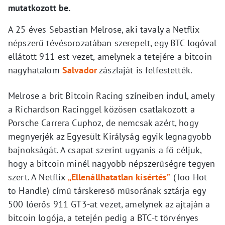
mutatkozott be.
A 25 éves Sebastian Melrose, aki tavaly a Netflix
népszerű tévésorozatában szerepelt, egy BTC logóval
ellátott 911-est vezet, amelynek a tetejére a bitcoin-
nagyhatalom
Salvador
zászlaját is felfestették.
Melrose a brit Bitcoin Racing színeiben indul, amely
a Richardson Racinggel közösen csatlakozott a
Porsche Carrera Cuphoz, de nemcsak azért, hogy
megnyerjék az Egyesült Királyság egyik legnagyobb
bajnokságát. A csapat szerint ugyanis a fő céljuk,
hogy a bitcoin minél nagyobb népszerűségre tegyen
szert. A Netflix
„Ellenállhatatlan kísértés”
(Too Hot
to Handle) című társkereső műsorának sztárja egy
500 lóerős 911 GT3-at vezet, amelynek az ajtaján a
bitcoin logója, a tetején pedig a BTC-t törvényes