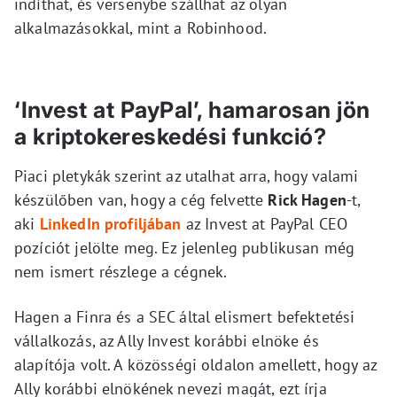
indíthat, és versenybe szállhat az olyan
alkalmazásokkal, mint a Robinhood.
‘Invest at PayPal’, hamarosan jön
a kriptokereskedési funkció?
Piaci pletykák szerint az utalhat arra, hogy valami
készülőben van, hogy a cég felvette
Rick Hagen
-t,
aki
LinkedIn profiljában
az Invest at PayPal CEO
pozíciót jelölte meg. Ez jelenleg publikusan még
nem ismert részlege a cégnek.
Hagen a Finra és a SEC által elismert befektetési
vállalkozás, az Ally Invest korábbi elnöke és
alapítója volt. A közösségi oldalon amellett, hogy az
Ally korábbi elnökének nevezi magát, ezt írja