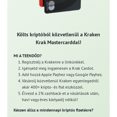
Költs kriptóból közvetlenül a Kraken
Krak Mastercarddal!
MI A TEENDŐD?
Regisztrálj a Krakenre a linkünkkel.
Igényeld meg ingyenesen a Krak Cardot.
Add hozzá Apple Payhez vagy Google Payhez.
Vásárolj közvetlenül Kraken egyenlegedről
akár 400+ kripto- és fiat eszközzel.
Élvezd a 2% cashback-et a vásárlások után,
havi vagy éves kártyadíj nélkül!
Készen állsz a mindennapi kriptós fizetésre?