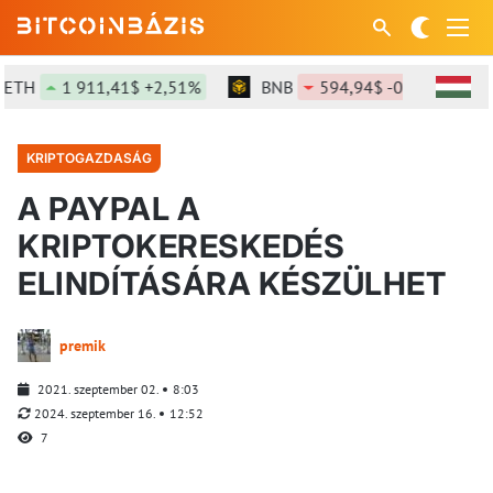
TH
1 911,41$ +2,51%
BNB
594,94$ -0,75%
S
KRIPTOGAZDASÁG
A PAYPAL A
KRIPTOKERESKEDÉS
ELINDÍTÁSÁRA KÉSZÜLHET
premik
2021. szeptember 02.
8:03
2024. szeptember 16.
12:52
7