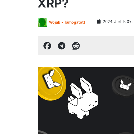
XRP?
2024. április 05.
Wojak • Támogatott