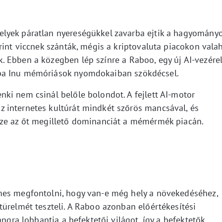
lyek páratlan nyereségükkel zavarba ejtik a hagyomány
rint viccnek szánták, mégis a kriptovaluta piacokon vala
 Ebben a közegben lép színre a Raboo, egy új AI-vezérel
ba Inu mémóriások nyomdokaiban szökdécsel.
ki nem csinál belőle bolondot. A fejlett AI-motor
 internetes kultúrát mindkét szőrös mancsával, és
zze az őt megillető dominanciát a mémérmék piacán.
mes megfontolni, hogy van-e még hely a növekedéséhez,
türelmét teszteli. A Raboo azonban előértékesítési
ángra lobbantja a befektetői világot, így a befektetők