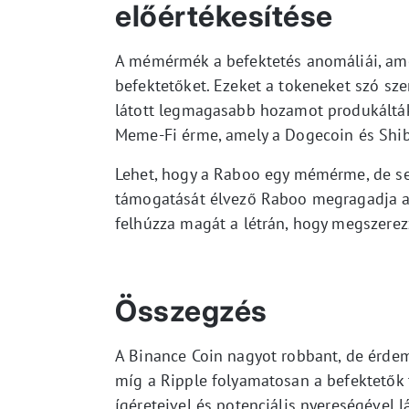
előértékesítése
A mémérmék a befektetés anomáliái, ame
befektetőket. Ezeket a tokeneket szó sze
látott legmagasabb hozamot produkálták.
Meme-Fi érme, amely a Dogecoin és Shi
Lehet, hogy a Raboo egy mémérme, de sen
támogatását élvező Raboo megragadja az
felhúzza magát a létrán, hogy megszere
Összegzés
A Binance Coin nagyot robbant, de érde
míg a Ripple folyamatosan a befektetők 
ígéreteivel és potenciális nyereségével l