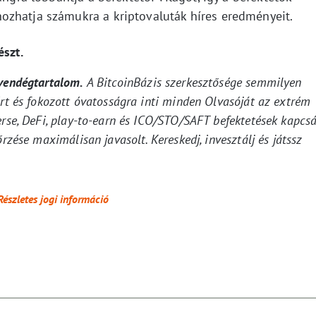
ozhatja számukra a kriptovaluták híres eredményeit.
észt.
 vendégtartalom.
A BitcoinBázis szerkesztősége semmilyen
ért és fokozott óvatosságra inti minden Olvasóját az extrém
erse, DeFi, play-to-earn és ICO/STO/SAFT befektetések kapcsá
rzése maximálisan javasolt. Kereskedj, invesztálj és játssz
Részletes jogi információ