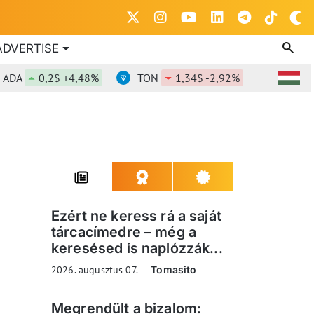
ADVERTISE
A
0,2$ +4,48%
TON
1,34$ -2,92%
DOT
0,8
Ezért ne keress rá a saját
tárcacímedre – még a
keresésed is naplózzák...
2026. augusztus 07.
Tomasito
Megrendült a bizalom: