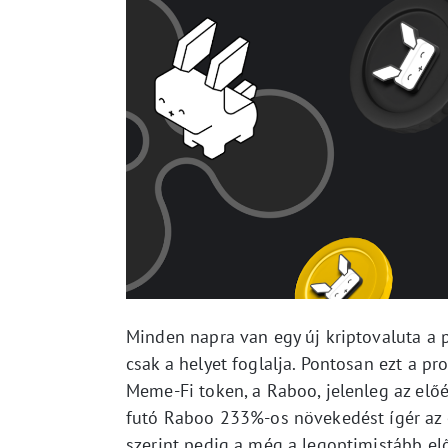
Minden napra van egy új kriptovaluta a 
csak a helyet foglalja. Pontosan ezt a pr
Meme-Fi token, a Raboo, jelenleg az előé
futó Raboo 233%-os növekedést ígér az e
szerint pedig a még a legoptimistább el