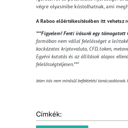
végre olyasmibe kóstolhatnak, ami megh
A Raboo előértékesítésében itt vehetsz r
***Figyelem! Fenti írásunk egy támogatott
formában nem vállal felelősséget a leírtak
kockázatos kriptovaluta, CFD, token, metav
Egyéni kutatás és az állítások alapos ellenő
felelősségteljesen.***
Jelen írás nem minősül befektetési tanácsadásnak.
Címkék: