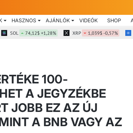
K
HASZNOS
AJÁNLÓK
VIDEÓK
SHOP
SOL
74,12$ +1,28%
XRP
1,039$ -0,57%
AD
RTÉKE 100-
HET A JEGYZÉKBE
T JOBB EZ AZ ÚJ
MINT A BNB VAGY AZ