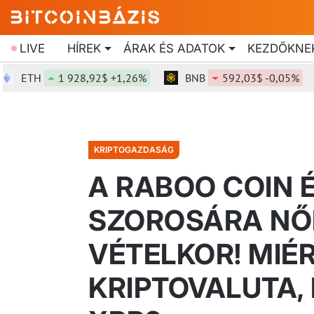
LIVE
HÍREK
ÁRAK ÉS ADATOK
KEZDŐKNE
ETH
1 928,92$ +1,26%
BNB
592,03$ -0,05%
KRIPTOGAZDASÁG
A RABOO COIN É
SZOROSÁRA NŐ
VÉTELKOR! MIÉR
KRIPTOVALUTA, 