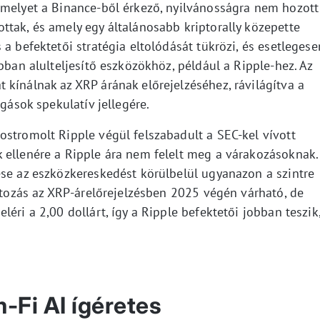
amelyet a Binance-ből érkező, nyilvánosságra nem hozott
ttak, és amely egy általánosabb kriptorally közepette
a befektetői stratégia eltolódását tükrözi, és esetlegese
bban alulteljesítő eszközökhöz, például a Ripple-hez. Az
kínálnak az XRP árának előrejelzéséhez, rávilágítva a
zgások spekulatív jellegére.
ostromolt Ripple végül felszabadult a SEC-kel vívott
 ellenére a Ripple ára nem felelt meg a várakozásoknak.
ése az eszközkereskedést körülbelül ugyanazon a szintre
áltozás az XRP-árelőrejelzésben 2025 végén várható, de
éri a 2,00 dollárt, így a Ripple befektetői jobban teszik
-Fi AI ígéretes