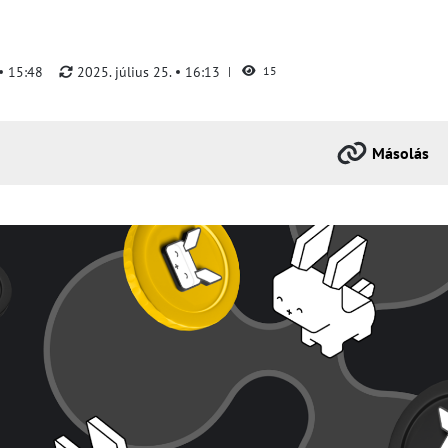
15:48
2025. július 25.
16:13
15
Másolás