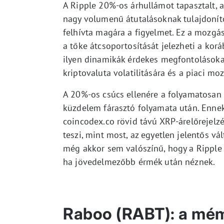
A Ripple 20%-os árhullámot tapasztalt, 
nagy volumenű átutalásoknak tulajdoníto
felhívta magára a figyelmet. Ez a mozgás 
a tőke átcsoportosítását jelezheti a korá
ilyen dinamikák érdekes megfontolásokat 
kriptovaluta volatilitására és a piaci mo
A 20%-os csúcs ellenére a folyamatosan 
küzdelem fárasztó folyamata után. Ennek
coincodex.co rövid távú XRP-árelőrejelz
teszi, mint most, az egyetlen jelentős v
még akkor sem valószínű, hogy a Ripple el
ha jövedelmezőbb érmék után néznek.
Raboo (RABT): a mém