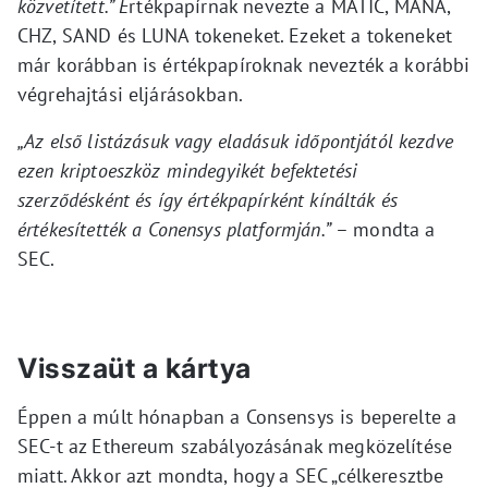
közvetített.” É
rtékpapírnak nevezte a MATIC, MANA,
CHZ, SAND és LUNA tokeneket. Ezeket a tokeneket
már korábban is értékpapíroknak nevezték a korábbi
végrehajtási eljárásokban.
„Az első listázásuk vagy eladásuk időpontjától kezdve
ezen kriptoeszköz mindegyikét befektetési
szerződésként és így értékpapírként kínálták és
értékesítették a Conensys platformján.”
– mondta a
SEC.
Visszaüt a kártya
Éppen a múlt hónapban a Consensys is beperelte a
SEC-t az Ethereum szabályozásának megközelítése
miatt. Akkor azt mondta, hogy a SEC „célkeresztbe