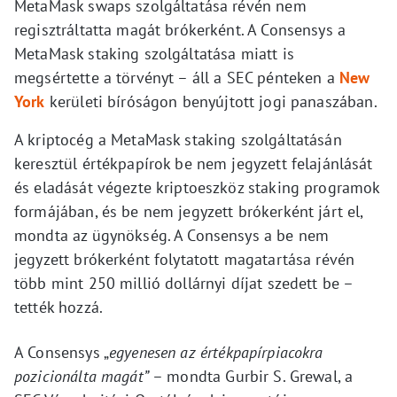
MetaMask swaps szolgáltatása révén nem
regisztráltatta magát brókerként. A Consensys a
MetaMask staking szolgáltatása miatt is
megsértette a törvényt – áll a SEC pénteken a
New
York
kerületi bíróságon benyújtott jogi panaszában.
A kriptocég a MetaMask staking szolgáltatásán
keresztül értékpapírok be nem jegyzett felajánlását
és eladását végezte kriptoeszköz staking programok
formájában, és be nem jegyzett brókerként járt el,
mondta az ügynökség. A Consensys a be nem
jegyzett brókerként folytatott magatartása révén
több mint 250 millió dollárnyi díjat szedett be –
tették hozzá.
A Consensys „
egyenesen az értékpapírpiacokra
pozicionálta magát”
– mondta Gurbir S. Grewal, a