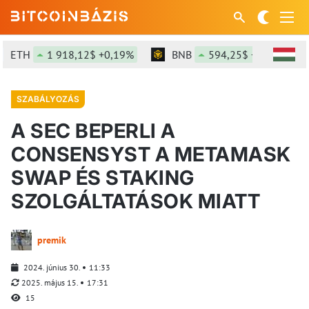
ETH
1 918,12$ +0,19%
BNB
594,25$ +0,79%
SZABÁLYOZÁS
A SEC BEPERLI A
CONSENSYST A METAMASK
SWAP ÉS STAKING
SZOLGÁLTATÁSOK MIATT
premik
2024. június 30.
11:33
2025. május 15.
17:31
15