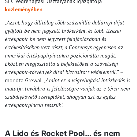
SEC Végrehajtási Osztályának igazgatója
közleményében
.
„Azzal, hogy állítólag több százmillió dollárnyi díjat
gyűjtött be nem jegyzett brókerként, és több tízezer
értékpapír be nem jegyzett felajánlásában és
értékesítésében vett részt, a Consensys egyenesen az
amerikai értékpapírpiacokra pozicionálta magát.
Eközben megfosztotta a befektetőket a szövetségi
értékpapír-törvények által biztosított védelemtől.
” –
mondta Grewal. „
Amint ez a végrehajtási intézkedés is
mutatja, továbbra is felelősségre vonjuk az e téren nem
szabálykövető szereplőket, ahogyan azt az egész
értékpapírpiacon tesszük”.
A Lido és Rocket Pool… és nem