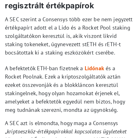
regisztrált értékpapírok
A SEC szerint a Consensys több ezer be nem jegyzett
értékpapírt adott el a Lido és a Rocket Pool staking
szolgáltatókon keresztül is, akik viszont likvid
staking tokeneket, úgynevezett stETH és rETH-t
bocsátottak ki a staking eszközökért cserébe.
A befektetők ETH-ban fizetnek a
Lidónak
és a
Rocket Poolnak. Ezek a kriptoszolgáltatók aztán
ezeket összevonják és a blokkláncon keresztül
stakingelnek, hogy olyan hozamokat érjenek el,
amelyeket a befektetők egyedül nem biztos, hogy
meg tudnának szerezni, mondta az ügynökség.
A SEC azt is elmondta, hogy maga a Consensys
„
kriptoeszköz-értékpapírokkal kapcsolatos ügyleteket