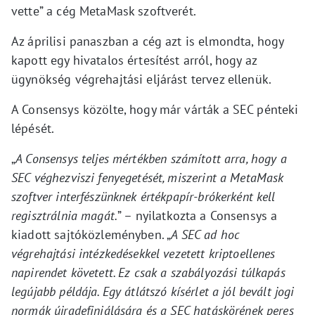
vette” a cég MetaMask szoftverét.
Az áprilisi panaszban a cég azt is elmondta, hogy
kapott egy hivatalos értesítést arról, hogy az
ügynökség végrehajtási eljárást tervez ellenük.
A Consensys közölte, hogy már várták a SEC pénteki
lépését.
„
A Consensys teljes mértékben számított arra, hogy a
SEC véghezviszi fenyegetését, miszerint a MetaMask
szoftver interfészünknek értékpapír-brókerként kell
regisztrálnia magát.
” – nyilatkozta a Consensys a
kiadott sajtóközleményben. „
A SEC ad hoc
végrehajtási intézkedésekkel vezetett kriptoellenes
napirendet követett. Ez csak a szabályozási túlkapás
legújabb példája. Egy átlátszó kísérlet a jól bevált jogi
normák újradefiniálására és a SEC hatáskörének peres