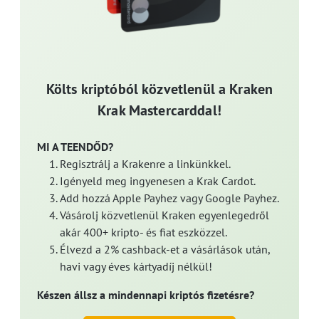
Költs kriptóból közvetlenül a Kraken
Krak Mastercarddal!
MI A TEENDŐD?
Regisztrálj a Krakenre a linkünkkel.
Igényeld meg ingyenesen a Krak Cardot.
Add hozzá Apple Payhez vagy Google Payhez.
Vásárolj közvetlenül Kraken egyenlegedről
akár 400+ kripto- és fiat eszközzel.
Élvezd a 2% cashback-et a vásárlások után,
havi vagy éves kártyadíj nélkül!
Készen állsz a mindennapi kriptós fizetésre?