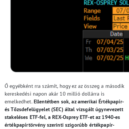
Ő egyébként rra számít, hogy ez az összeg a második
kereskedési napon akár 10 millió dollárra is
emelkedhet.
Ellentétben sok, az amerikai Értékpapír-
és Tőzsdefelügyelet (SEC) által vizsgált úgynevezett
stakeléses ETF-fel, a REX-Osprey ETF-et az 1940-es
értékpapírtörvény szerinti szigorúbb értékpapír-