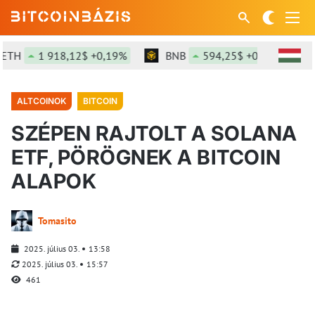
1 918,12$ +0,19%
BNB
594,25$ +0,79%
SO
ALTCOINOK
BITCOIN
SZÉPEN RAJTOLT A SOLANA
ETF, PÖRÖGNEK A BITCOIN
ALAPOK
Tomasito
2025. július 03.
13:58
2025. július 03.
15:57
461