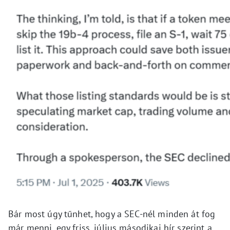
Bár most úgy tűnhet, hogy a SEC-nél minden át fog
már menni, egy friss, július másodikai hír szerint a