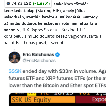
74,82 USD
(+1,65%)
stakeléses tőzsdén
kereskedett alap (Staking ETF), amely július
másodikán, szerdán kezdte el működését, mintegy
33 millió dolláros kereskedési volumennel zárta a
napot.
A „REX-Osprey Solana + Staking ETF”
körülbelül 1 millió dolláros kezelt vagyonnal zárta a
napot Balchunas posztja szerint.