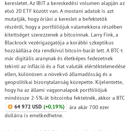
keresletet. Az IBIT a kereskedési volumen alapján az
első 20 ETF között van. A mostani adatok is azt
mutatják, hogy óriási a kereslet a befektetők
részéről, hogy a portfóliójuk valamekkora részében
kitettséget szerezzenek a bitcoinnak. Larry Fink, a
Blackrock vezérigazgatója a korábbi szkeptikus
hozzáállása óta rendkívül bitcoin-barát lett. A BTC-t
már digitális aranynak és életképes fedezetnek
tekinti az infláció és a fiat valuták elértéktelenedése
ellen, különösen a növekvő államadósság és a
geopolitikai bizonytalanság közepette. Kijelentette,
hogy ha az állami vagyonalapok portfóliójuk
mindössze 2-5%-át bitcoinba fektetnék, akkor a BTC
64 972 USD
(+0,19%)
ára akár 700 ezer
dollárra is emelkedhetne.