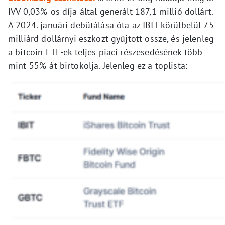
IVV 0,03%-os díja által generált 187,1 millió dollárt.
A 2024. januári debütálása óta az IBIT körülbelül 75
milliárd dollárnyi eszközt gyűjtött össze, és jelenleg
a bitcoin ETF-ek teljes piaci részesedésének több
mint 55%-át birtokolja. Jelenleg ez a toplista: