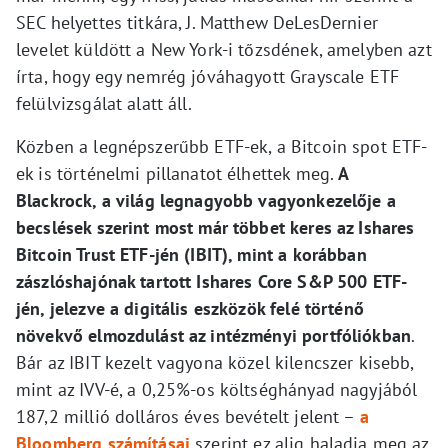
SEC helyettes titkára, J. Matthew DeLesDernier
levelet küldött a New York-i tőzsdének, amelyben azt
írta, hogy egy nemrég jóváhagyott Grayscale ETF
felülvizsgálat alatt áll.
Közben a legnépszerűbb ETF-ek, a Bitcoin spot ETF-
ek is történelmi pillanatot élhettek meg.
A
Blackrock, a világ legnagyobb vagyonkezelője a
becslések szerint most már többet keres az Ishares
Bitcoin Trust ETF-jén (IBIT), mint a korábban
zászlóshajónak tartott Ishares Core S&P 500 ETF-
jén, jelezve a digitális eszközök felé történő
növekvő elmozdulást az intézményi portfóliókban
.
Bár az IBIT kezelt vagyona közel kilencszer kisebb,
mint az IVV-é, a 0,25%-os költséghányad nagyjából
187,2 millió dolláros éves bevételt jelent –
a
Bloomberg számításai
szerint ez alig haladja meg az