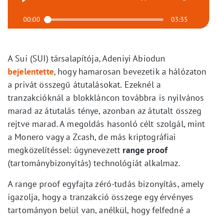
00:00
03:35
A Sui (SUI) társalapítója, Adeniyi Abiodun
bejelentette
, hogy hamarosan bevezetik a hálózaton
a privát összegű átutalásokat. Ezeknél a
tranzakcióknál a blokkláncon továbbra is nyilvános
marad az átutalás ténye, azonban az átutalt összeg
rejtve marad. A megoldás hasonló célt szolgál, mint
a Monero vagy a Zcash, de más kriptográfiai
megközelítéssel: úgynevezett
range proof
(tartománybizonyítás) technológiát alkalmaz.
A range proof egyfajta zéró-tudás bizonyítás, amely
igazolja, hogy a tranzakció összege egy érvényes
tartományon belül van, anélkül, hogy felfedné a