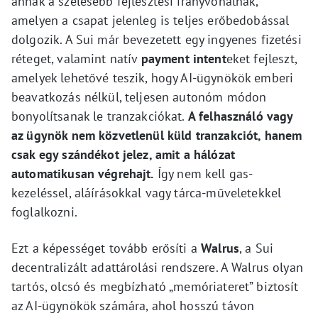
annak a szélesebb fejlesztési irányvonalnak,
amelyen a csapat jelenleg is teljes erőbedobással
dolgozik. A Sui már bevezetett egy ingyenes fizetési
réteget, valamint natív
payment intent
eket fejleszt,
amelyek lehetővé teszik, hogy AI-ügynökök emberi
beavatkozás nélkül, teljesen autonóm módon
bonyolítsanak le tranzakciókat.
A felhasználó vagy
az ügynök nem közvetlenül küld tranzakciót, hanem
csak egy szándékot jelez, amit a hálózat
automatikusan végrehajt.
Így nem kell gas-
kezeléssel, aláírásokkal vagy tárca-műveletekkel
foglalkozni.
Ezt a képességet tovább erősíti a
Walrus
, a Sui
decentralizált adattárolási rendszere. A Walrus olyan
tartós, olcsó és megbízható „memóriateret” biztosít
az AI-ügynökök számára, ahol hosszú távon