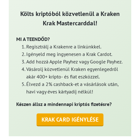
Költs kriptóból közvetlenül a Kraken
Krak Mastercarddal!
MI A TEENDŐD?
Regisztrálj a Krakenre a linkünkkel.
Igényeld meg ingyenesen a Krak Cardot.
Add hozzá Apple Payhez vagy Google Payhez.
Vásárolj közvetlenül Kraken egyenlegedről
akár 400+ kripto- és fiat eszközzel.
Élvezd a 2% cashback-et a vásárlások után,
havi vagy éves kártyadíj nélkül!
Készen állsz a mindennapi kriptós fizetésre?
KRAK CARD IGÉNYLÉSE