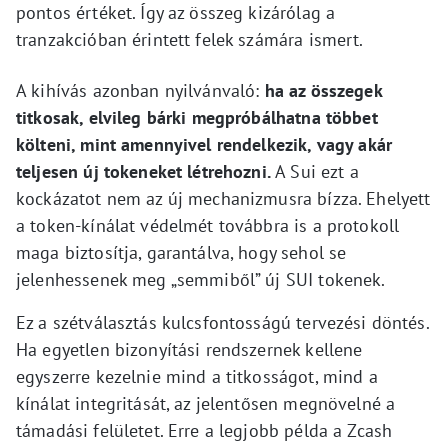
pontos értéket. Így az összeg kizárólag a
tranzakcióban érintett felek számára ismert.
A kihívás azonban nyilvánvaló:
ha az összegek
titkosak, elvileg bárki megpróbálhatna többet
költeni, mint amennyivel rendelkezik, vagy akár
teljesen új tokeneket létrehozni.
A Sui ezt a
kockázatot nem az új mechanizmusra bízza. Ehelyett
a token-kínálat védelmét továbbra is a protokoll
maga biztosítja, garantálva, hogy sehol se
jelenhessenek meg „semmiből” új SUI tokenek.
Ez a szétválasztás kulcsfontosságú tervezési döntés.
Ha egyetlen bizonyítási rendszernek kellene
egyszerre kezelnie mind a titkosságot, mind a
kínálat integritását, az jelentősen megnövelné a
támadási felületet. Erre a legjobb példa a Zcash