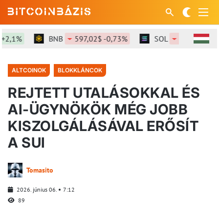
%
BNB
597,02$ -0,73%
SOL
74,12$ 0%
ALTCOINOK
BLOKKLÁNCOK
REJTETT UTALÁSOKKAL ÉS
AI-ÜGYNÖKÖK MÉG JOBB
KISZOLGÁLÁSÁVAL ERŐSÍT
A SUI
Tomasito
2026. június 06.
7:12
89