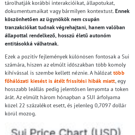
tárolhatják korábbi interakcióikat, állapotukat,
dokumentumaikat vagy bármilyen kontextust.
Ennek
köszönhetően az ügynökök nem csupán
tranzakciókat tudnak végrehajtani, hanem valóban
állapottal rendelkező, hosszú életű autonóm
entitásokká válhatnak.
Ezek a pozitív fejlemények különösen fontosak a Sui
számára, hiszen az elmúlt időszakban több komoly
kihívással is szembe kellett néznie. A hálózat
több
főhálózati kiesést is átélt frissítési hibák miatt
, egy
hosszabb leállás pedig jelentősen lenyomta a token
árát. Az elmúlt három hónapban a SUI árfolyama
közel 22 százalékot esett, és jelenleg 0,7097 dollár
körül mozog.