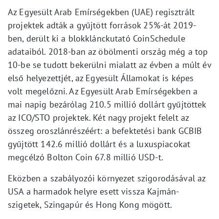
Az Egyesült Arab Emírségekben (UAE) regisztrált
projektek adták a gyűjtött források 25%-át 2019-
ben, derült ki a blokklánckutató CoinSchedule
adataiból. 2018-ban az öbölmenti ország még a top
10-be se tudott bekerülni mialatt az évben a múlt év
első helyezettjét, az Egyesült Államokat is képes
volt megelőzni. Az Egyesült Arab Emírségekben a
mai napig bezárólag 210.5 millió dollárt gyűjtöttek
az ICO/STO projektek. Két nagy projekt felelt az
összeg oroszlánrészéért: a befektetési bank GCBIB
gyűjtött 142.6 millió dollárt és a luxuspiacokat
megcélzó Bolton Coin 67.8 millió USD-t.
Eközben a szabályozói környezet szigorodásával az
USA a harmadok helyre esett vissza Kajmán-
szigetek, Szingapúr és Hong Kong mögött.