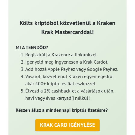
Költs kriptóból közvetlenül a Kraken
Krak Mastercarddal!
MI A TEENDŐD?
Regisztrálj a Krakenre a linkünkkel.
Igényeld meg ingyenesen a Krak Cardot.
Add hozzá Apple Payhez vagy Google Payhez.
Vásárolj közvetlenül Kraken egyenlegedről
akár 400+ kripto- és fiat eszközzel.
Élvezd a 2% cashback-et a vásárlások után,
havi vagy éves kártyadíj nélkül!
Készen állsz a mindennapi kriptós fizetésre?
KRAK CARD IGÉNYLÉSE