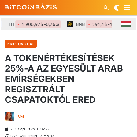
ETH
1 906,97$ -0,76%
BNB
591,1$ -1,24%
KRIPTOVIZUÁL
A TOKENÉRTÉKESÍTÉSEK
25%-A AZ EGYESÜLT ARAB
EMÍRSÉGEKBEN
REGISZTRÁLT
CSAPATOKTÓL ERED
-VM-
2019. április 29.
16:33
2024. szeptember 18.
9:38