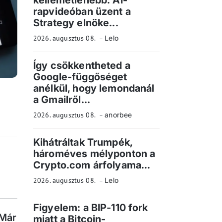
kellemetlenebb: AI-
rapvideóban üzent a
Strategy elnöke...
2026. augusztus 08.
Lelo
Így csökkentheted a
Google-függőséget
anélkül, hogy lemondanál
a Gmailről...
2026. augusztus 08.
anorbee
Kihátráltak Trumpék,
hároméves mélyponton a
Crypto.com árfolyama...
2026. augusztus 08.
Lelo
Figyelem: a BIP-110 fork
 Már
miatt a Bitcoin-