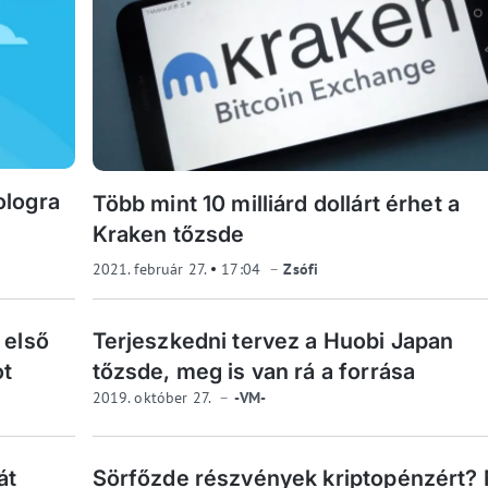
ologra
Több mint 10 milliárd dollárt érhet a
Kraken tőzsde
2021. február 27.
17:04
Zsófi
 első
Terjeszkedni tervez a Huobi Japan
ot
tőzsde, meg is van rá a forrása
2019. október 27.
-VM-
át
Sörfőzde részvények kriptopénzért?