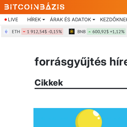
LIVE
HÍREK
ÁRAK ÉS ADATOK
KEZDŐKNE
ETH
1 912,54$ -0,15%
BNB
600,92$ +1,12%
forrásgyűjtés hí
Cikkek