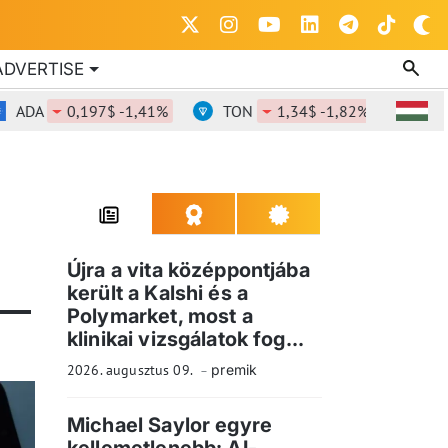
ADVERTISE
ADA
0,197$ -1,41%
TON
1,34$ -1,82%
DOT
Újra a vita középpontjába
került a Kalshi és a
Polymarket, most a
klinikai vizsgálatok fog...
2026. augusztus 09.
premik
Michael Saylor egyre