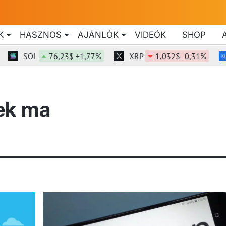
K
HASZNOS
AJÁNLÓK
VIDEÓK
SHOP
SOL
76,23$ +1,77%
XRP
1,032$ -0,31%
rek ma