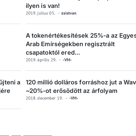
ilyen is van!
2019. július 05.
zsistvan
A tokenértékesítések 25%-a az Egyes
Arab Emírségekben regisztrált
csapatoktól ered...
2019. április 29.
-VM-
űjteni a
120 millió dolláros forráshoz jut a Wa
jére
~20%-ot erősödött az árfolyam
2018. december 19.
-VM-