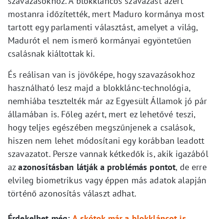
szavazásokhoz. A blokkláncos szavazást azért
mostanra időzítették, mert Maduro kormánya most
tartott egy parlamenti választást, amelyet a világ,
Madurót el nem ismerő kormányai egyöntetűen
csalásnak kiáltottak ki.
És reálisan van is jövőképe, hogy szavazásokhoz
használható lesz majd a blokklánc-technológia,
nemhiába tesztelték már az Egyesült Államok jó pár
államában is. Főleg azért, mert ez lehetővé teszi,
hogy teljes egészében megszűnjenek a csalások,
hiszen nem lehet módosítani egy korábban leadott
szavazatot. Persze vannak kétkedők is, akik igazából
az
azonosításban látják a problémás pontot
, de erre
elvileg biometrikus vagy éppen más adatok alapján
történő azonosítás választ adhat.
Érdekelhet még:
A skótok már a blokkláncot is