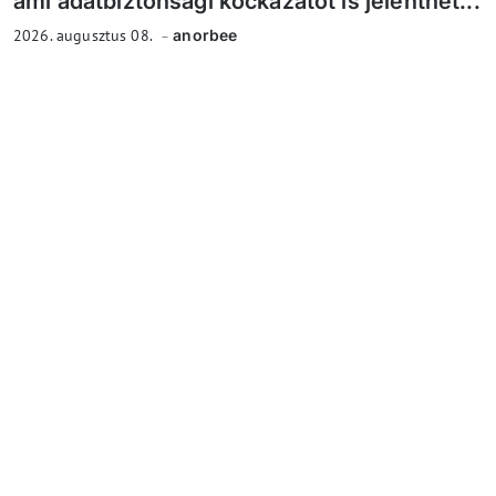
ami adatbiztonsági kockázatot is jelenthet...
2026. augusztus 08.
anorbee