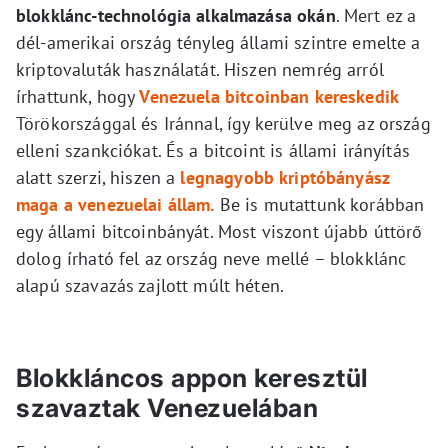
blokklánc-technológia alkalmazása okán
. Mert ez a
dél-amerikai ország tényleg állami szintre emelte a
kriptovaluták használatát. Hiszen nemrég arról
írhattunk, hogy
Venezuela bitcoinban kereskedik
Törökországgal és Iránnal, így kerülve meg az ország
elleni szankciókat. És a bitcoint is állami irányítás
alatt szerzi, hiszen a
legnagyobb kriptóbányász
maga a venezuelai állam.
Be is mutattunk korábban
egy állami bitcoinbányát. Most viszont újabb úttörő
dolog írható fel az ország neve mellé – blokklánc
alapú szavazás zajlott múlt héten.
Blokkláncos appon keresztül
szavaztak Venezuelában