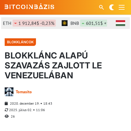
ETH
1 912,84$ -0,23%
BNB
601,51$ +1,51%
BLOKKLÁNCOK
BLOKKLÁNC ALAPÚ
SZAVAZÁS ZAJLOTT LE
VENEZUELÁBAN
Tomasito
2020. december 19.
18:43
2025. július 02.
11:06
26