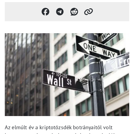
Az elmúlt év a kriptotőzsdék botrányaitól volt