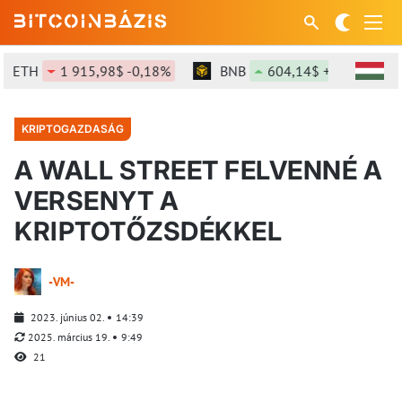
ETH
1 915,98$ -0,18%
BNB
604,14$ +1,41%
KRIPTOGAZDASÁG
A WALL STREET FELVENNÉ A
VERSENYT A
KRIPTOTŐZSDÉKKEL
-VM-
2023. június 02.
14:39
2025. március 19.
9:49
21