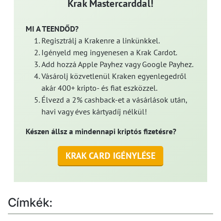
Krak Mastercarddal!
MI A TEENDŐD?
Regisztrálj a Krakenre a linkünkkel.
Igényeld meg ingyenesen a Krak Cardot.
Add hozzá Apple Payhez vagy Google Payhez.
Vásárolj közvetlenül Kraken egyenlegedről
akár 400+ kripto- és fiat eszközzel.
Élvezd a 2% cashback-et a vásárlások után,
havi vagy éves kártyadíj nélkül!
Készen állsz a mindennapi kriptós fizetésre?
KRAK CARD IGÉNYLÉSE
Címkék: