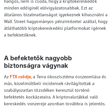
hangos, nem is csoda, hogy a kriptokereskedők
minden eddiginél elővigyázatosabbak. Ezt az
általános bizalmatlanságot igyekeznek kihasználni a
Wall Street hagyományos pénzintézetei azáltal, hogy
átláthatóbb kriptokereskedési platformokat ígérnek
a befektetőknek.
A befektetők nagyobb
biztonságra vágynak
Az
FTX csődje
, a Terra ökoszisztéma összeomlása és
más, közelmúltbeli incidensek rávilágítottak a
szabályozatlan tőzsdéken keresztül történő
befektetés kockázataira. A kriptovalutákkal való
kereskedés vonzereje azonban továbbra is jelentős.