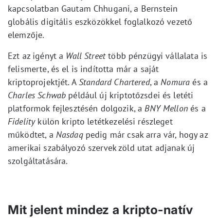
kapcsolatban Gautam Chhugani, a Bernstein
globális digitális eszközökkel foglalkozó vezető
elemzője.
Ezt az igényt a
Wall Street
több pénzügyi vállalata is
felismerte, és el is indította már a saját
kriptoprojektjét. A
Standard Chartered
, a
Nomura
és a
Charles Schwab
például új kriptotőzsdei és letéti
platformok fejlesztésén dolgozik, a
BNY Mellon
és a
Fidelity
külön kripto letétkezelési részleget
működtet, a
Nasdaq
pedig már csak arra vár, hogy az
amerikai szabályozó szervek zöld utat adjanak új
szolgáltatására.
Mit jelent mindez a kripto-natív