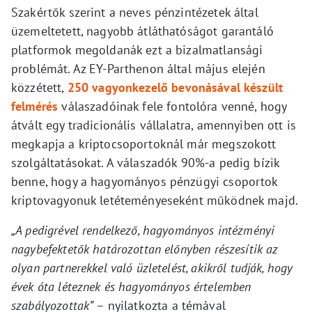
Szakértők szerint a neves pénzintézetek által
üzemeltetett, nagyobb átláthatóságot garantáló
platformok megoldanák ezt a bizalmatlansági
problémát. Az EY-Parthenon által május elején
közzétett,
250 vagyonkezelő bevonásával készült
felmérés
válaszadóinak fele fontolóra venné, hogy
átvált egy tradicionális vállalatra, amennyiben ott is
megkapja a kriptocsoportoknál már megszokott
szolgáltatásokat. A válaszadók 90%-a pedig bízik
benne, hogy a hagyományos pénzügyi csoportok
kriptovagyonuk letéteményeseként működnek majd.
„A pedigrével rendelkező, hagyományos intézményi
nagybefektetők határozottan előnyben részesítik az
olyan partnerekkel való üzletelést, akikről tudják, hogy
évek óta léteznek és hagyományos értelemben
szabályozottak”
– nyilatkozta a témával