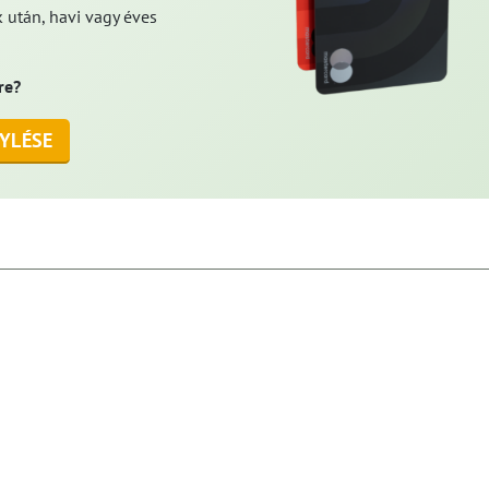
 után, havi vagy éves
re?
YLÉSE