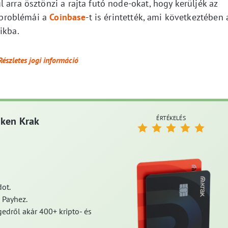
 arra ösztönzi a rajta futó node-okat, hogy kerüljék az
problémái a
Coinbase
-t is érintették, ami következtében 
ikba.
Részletes jogi információ
ÉRTÉKELÉS
aken Krak
ot.
 Payhez.
edről akár 400+ kripto- és