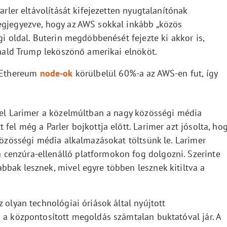
Parler eltávolítását kifejezetten nyugtalanítónak
egjegyezve, hogy az AWS sokkal inkább „közös
gi oldal. Buterin megdöbbenését fejezte ki akkor is,
Donald Trump leköszönő amerikai elnököt.
z Ethereum
node-ok
körülbelül 60%-a az AWS-en fut, így
niel Larimer a közelmúltban a nagy közösségi média
fel még a Parler bojkottja előtt. Larimer azt jósolta, ho
közösségi média alkalmazásokat töltsünk le. Larimer
cenzúra-ellenálló platformokon fog dolgozni. Szerinte
bbak lesznek, mivel egyre többen lesznek kitiltva a
 olyan technológiai óriások által nyújtott
n a központosított megoldás számtalan buktatóval jár. A