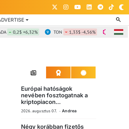
ADVERTISE
0,2$ +6,32%
TON
1,33$ -4,56%
DOT
0,811$
Európai hatóságok
nevében fosztogatnak a
kriptopiacon...
2026. augusztus 07.
Andrea
Négy korábban fizetős