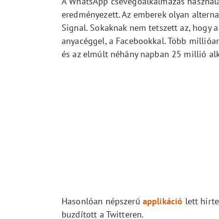
A WhatsApp csevegőalkalmazás használat
eredményezett. Az emberek olyan alterna
Signal. Sokaknak nem tetszett az, hogy 
anyacéggel, a Facebookkal. Több millióa
és az elmúlt néhány napban 25 millió al
Hasonlóan népszerű
applikáció
lett hirt
buzdított a Twitteren.