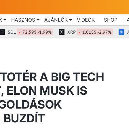
K
HASZNOS
AJÁNLÓK
VIDEÓK
SHOP
OL
72,59$ -1,99%
XRP
1,018$ -2,97%
ADA
TOTÉR A BIG TECH
, ELON MUSK IS
EGOLDÁSOK
 BUZDÍT