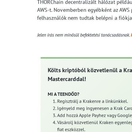
THORChain decentralizált hálózat például
AWS-t. Novemberben egyébként az AWS 
felhasználók nem tudtak belépni a fiókja
Jelen írás nem minősül befektetési tanácsadásnak.
Költs kriptóból közvetlenül a Kr
Mastercarddal!
MI A TEENDŐD?
Regisztrálj a Krakenre a linkünkkel.
Igényeld meg ingyenesen a Krak Card
Add hozzá Apple Payhez vagy Google
Vásárolj közvetlenül Kraken egyenleg
fiat eszközzel.