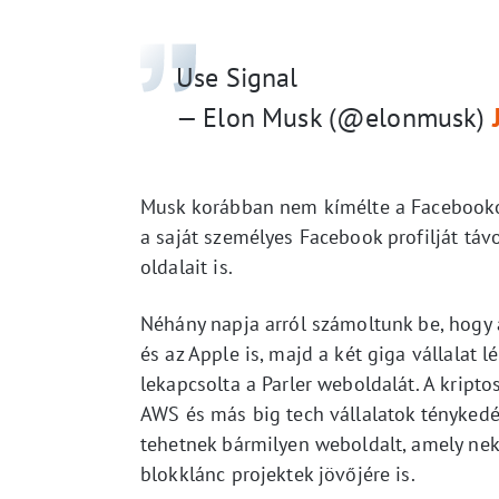
Use Signal
— Elon Musk (@elonmusk)
Musk korábban nem kímélte a Facebooko
a saját személyes Facebook profilját táv
oldalait is.
Néhány napja arról számoltunk be, hogy 
és az Apple is, majd a két giga vállala
lekapcsolta a Parler weboldalát. A kript
AWS és más big tech vállalatok ténykedé
tehetnek bármilyen weboldalt, amely neki
blokklánc projektek jövőjére is.