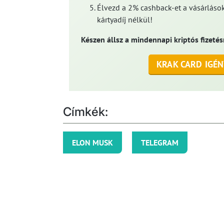
Élvezd a 2% cashback-et a vásárlások
kártyadíj nélkül!
Készen állsz a mindennapi kriptós fizetés
KRAK CARD IGÉN
Címkék:
ELON MUSK
TELEGRAM