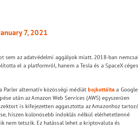
January 7, 2021
t sem az adatvédelmi aggályok miatt. 2018-ban nemcsa
olította el a platformról, hanem a Tesla és a SpaceX cége
a Parler alternatív közösségi médiát
bojkottálta
a Google
t lépése után az Amazon Web Services (AWS) egyszerűen
oszektort is kifejezetten aggasztotta az Amazonhoz tartoz
se, hiszen különösebb indoklás nélkül elérhetetlenné
k nem tetszik. Ez hatással lehet a kriptovaluta és