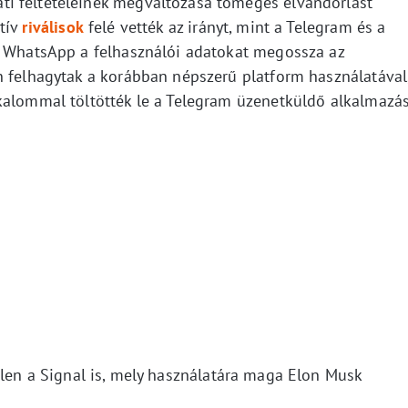
i feltételeinek megváltozása tömeges elvándorlást
tív
riválisok
felé vették az irányt, mint a Telegram és a
a WhatsApp a felhasználói adatokat megossza az
n felhagytak a korábban népszerű platform használatával
kalommal töltötték le a Telegram üzenetküldő alkalmazás
elen a Signal is, mely használatára maga Elon Musk