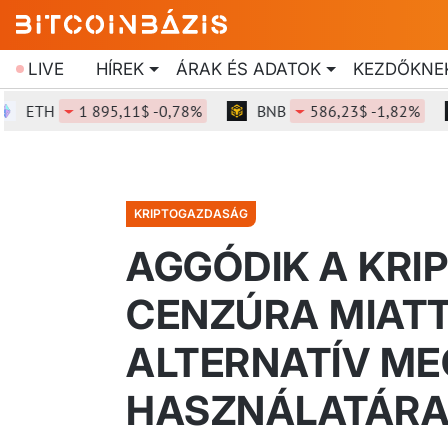
LIVE
HÍREK
ÁRAK ÉS ADATOK
KEZDŐKNE
TH
1 895,11$ -0,78%
BNB
586,23$ -1,82%
S
KRIPTOGAZDASÁG
AGGÓDIK A KRIP
CENZÚRA MIATT
ALTERNATÍV M
HASZNÁLATÁRA