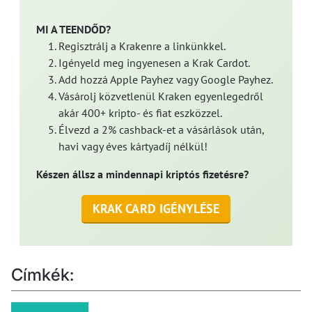
MI A TEENDŐD?
Regisztrálj a Krakenre a linkünkkel.
Igényeld meg ingyenesen a Krak Cardot.
Add hozzá Apple Payhez vagy Google Payhez.
Vásárolj közvetlenül Kraken egyenlegedről
akár 400+ kripto- és fiat eszközzel.
Élvezd a 2% cashback-et a vásárlások után,
havi vagy éves kártyadíj nélkül!
Készen állsz a mindennapi kriptós fizetésre?
KRAK CARD IGÉNYLÉSE
Címkék: