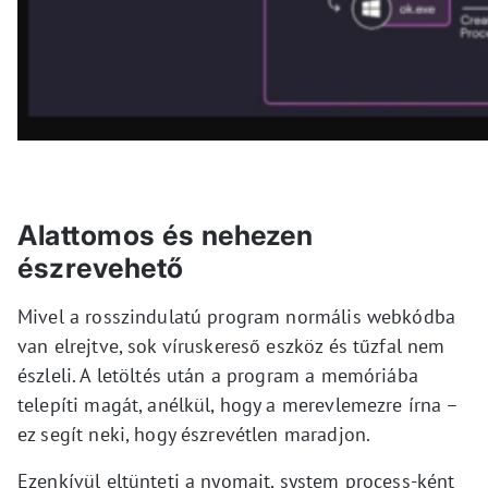
Alattomos és nehezen
észrevehető
Mivel a rosszindulatú program normális webkódba
van elrejtve, sok víruskereső eszköz és tűzfal nem
észleli. A letöltés után a program a memóriába
telepíti magát, anélkül, hogy a merevlemezre írna –
ez segít neki, hogy észrevétlen maradjon.
Ezenkívül eltünteti a nyomait, system process-ként