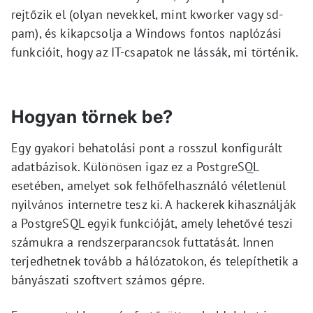
rejtőzik el (olyan nevekkel, mint kworker vagy sd-
pam), és kikapcsolja a Windows fontos naplózási
funkcióit, hogy az IT-csapatok ne lássák, mi történik.
Hogyan törnek be?
Egy gyakori behatolási pont a rosszul konfigurált
adatbázisok. Különösen igaz ez a PostgreSQL
esetében, amelyet sok felhőfelhasználó véletlenül
nyilvános internetre tesz ki. A hackerek kihasználják
a PostgreSQL egyik funkcióját, amely lehetővé teszi
számukra a rendszerparancsok futtatását. Innen
terjedhetnek tovább a hálózatokon, és telepíthetik a
bányászati szoftvert számos gépre.