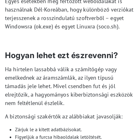
Egyes esetekben még fertőzött weboldalakat is
használnak Dél-Koreában, hogy különböző verziókat
terjesszenek a rosszindulatú szoftverből – egyet
Windowsra (ok.exe) és egyet Linuxra (soco.sh).
Hogyan lehet ezt észrevenni?
Ha hirtelen lassabbá válik a számítógép vagy
emelkednek az áramszámlák, az ilyen típusú
támadás jele lehet. Mivel csendben fut és jól
elrejtőzik, a hagyományos kiberbiztonsági eszközök
nem feltétlenül észlelik.
A biztonsági szakértők az alábbiakat javasolják:
Zárjuk le a kitett adatbázisokat.
Figyeljük a furcsa hibaoldalak letöltését.