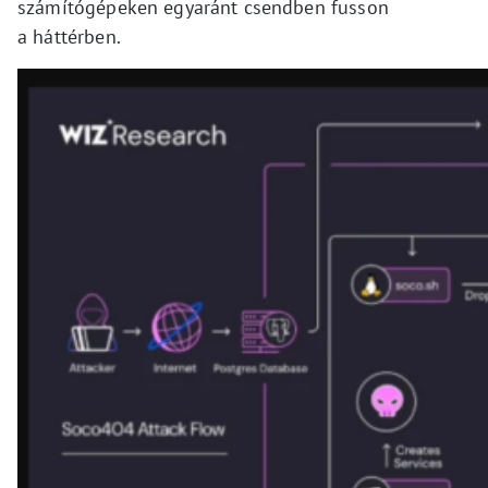
számítógépeken egyaránt csendben fusson
a háttérben.