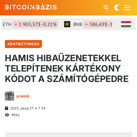
H
1 903,37$ -0,21%
BNB
586,43$ -1,34%
SO
ADATBIZTONSÁG
HAMIS HIBAÜZENETEKKEL
TELEPÍTENEK KÁRTÉKONY
KÓDOT A SZÁMÍTÓGÉPEDRE
premik
2025. július 27.
7:34
9941