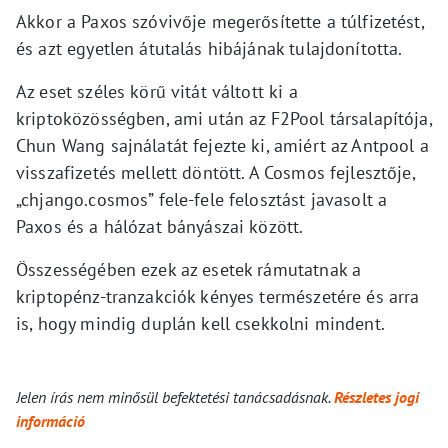
Akkor a Paxos szóvivője megerősítette a túlfizetést,
és azt egyetlen átutalás hibájának tulajdonította.
Az eset széles körű vitát váltott ki a
kriptoközösségben, ami után az F2Pool társalapítója,
Chun Wang sajnálatát fejezte ki, amiért az Antpool a
visszafizetés mellett döntött. A Cosmos fejlesztője,
„chjango.cosmos” fele-fele felosztást javasolt a
Paxos és a hálózat bányászai között.
Összességében ezek az esetek rámutatnak a
kriptopénz-tranzakciók kényes természetére és arra
is, hogy mindig duplán kell csekkolni mindent.
Jelen írás nem minősül befektetési tanácsadásnak.
Részletes jogi
információ