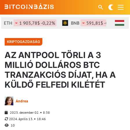
ETH
1 903,78$ -0,22%
BNB
591,81$ -0,15%
KRIPTOGAZDASÁG
AZ ANTPOOL TÖRLI A 3
MILLIÓ DOLLÁROS BTC
TRANZAKCIÓS DÍJAT, HA A
KÜLDŐ FELFEDI KILÉTÉT
Andrea
2023. december 02.
8:38
2024. április 13.
18:46
10