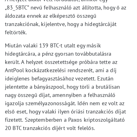
„83_5BTC” nevű felhasználó azt állította, hogy ő az
áldozata ennek az elképesztő összegű
tranzakciónak, kijelentve, hogy a hidegtárcáját
feltörték.
Miután valaki 139 BTC-t utalt egy másik
hidegtárcára, a pénz gyorsan továbbutalásra
került. A helyzet összetettsége próbára tette az
AntPool kockázatkezelési rendszerét, ami a díj
ideiglenes befagyasztásához vezetett. Ezután
jelentette a bányászpool, hogy törli a brutálisan
nagy összegű díjat, amennyiben a felhasználó
igazolja személyazonosságát. Idén nem ez volt az
első eset, hogy valaki ilyen óriási tranzakciós díjat
fizetett. Szeptemberben a Paxos kriptoszolgáltató
20 BTC tranzakciós díjért volt felelős.