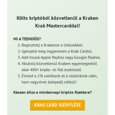
Költs kriptóból közvetlenül a Kraken
Krak Mastercarddal!
MI A TEENDŐD?
Regisztrálj a Krakenre a linkünkkel.
Igényeld meg ingyenesen a Krak Cardot.
Add hozzá Apple Payhez vagy Google Payhez.
Vásárolj közvetlenül Kraken egyenlegedről
akár 400+ kripto- és fiat eszközzel.
Élvezd a 2% cashback-et a vásárlások után,
havi vagy éves kártyadíj nélkül!
Készen állsz a mindennapi kriptós fizetésre?
KRAK CARD IGÉNYLÉSE