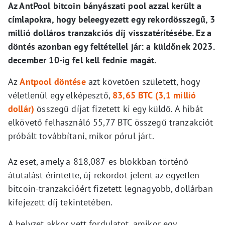
Az AntPool bitcoin bányászati pool azzal került a
címlapokra, hogy beleegyezett egy rekordösszegű, 3
millió dolláros tranzakciós díj visszatérítésébe. Ez a
döntés azonban egy feltétellel jár: a küldőnek 2023.
december 10-ig fel kell fednie magát.
Az
Antpool döntése
azt követően született, hogy
véletlenül egy elképesztő,
83,65 BTC (3,1 millió
dollár)
összegű díjat fizetett ki egy küldő. A hibát
elkövető felhasználó 55,77 BTC összegű tranzakciót
próbált továbbítani, mikor pórul járt.
Az eset, amely a 818,087-es blokkban történő
átutalást érintette, új rekordot jelent az egyetlen
bitcoin-tranzakcióért fizetett legnagyobb, dollárban
kifejezett díj tekintetében.
A helyzet akkor vett fordulatot, amikor egy