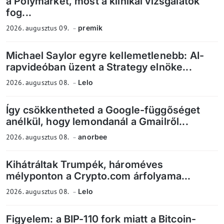
a Polymarket, most a klinikai vizsgálatok
fog...
2026. augusztus 09.
premik
Michael Saylor egyre kellemetlenebb: AI-
rapvideóban üzent a Strategy elnöke...
2026. augusztus 08.
Lelo
Így csökkentheted a Google-függőséget
anélkül, hogy lemondanál a Gmailről...
2026. augusztus 08.
anorbee
Kihátráltak Trumpék, hároméves
mélyponton a Crypto.com árfolyama...
2026. augusztus 08.
Lelo
Figyelem: a BIP-110 fork miatt a Bitcoin-