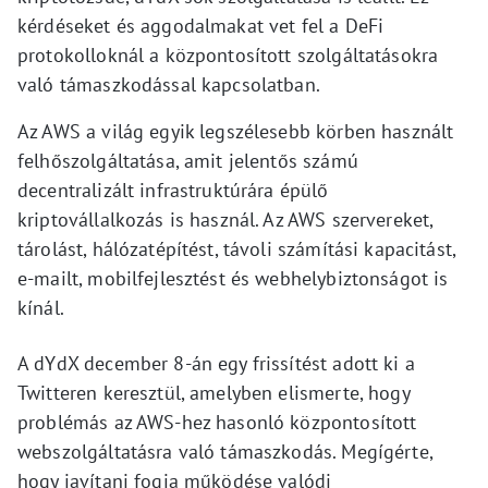
kérdéseket és aggodalmakat vet fel a DeFi
protokolloknál a központosított szolgáltatásokra
való támaszkodással kapcsolatban.
Az AWS a világ egyik legszélesebb körben használt
felhőszolgáltatása, amit jelentős számú
decentralizált infrastruktúrára épülő
kriptovállalkozás is használ. Az AWS szervereket,
tárolást, hálózatépítést, távoli számítási kapacitást,
e-mailt, mobilfejlesztést és webhelybiztonságot is
kínál.
A dYdX december 8-án egy frissítést adott ki a
Twitteren keresztül, amelyben elismerte, hogy
problémás az AWS-hez hasonló központosított
webszolgáltatásra való támaszkodás. Megígérte,
hogy javítani fogja működése valódi