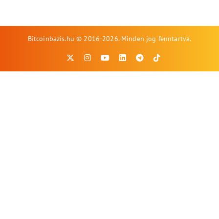
Bitcoinbazis.hu © 2016-2026. Minden jog fenntartva.