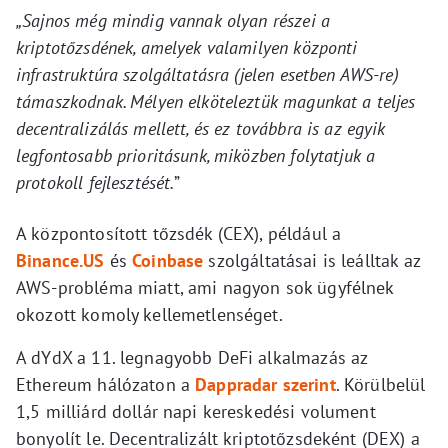
„Sajnos még mindig vannak olyan részei a
kriptotőzsdének, amelyek valamilyen központi
infrastruktúra szolgáltatásra (jelen esetben AWS-re)
támaszkodnak. Mélyen elköteleztük magunkat a teljes
decentralizálás mellett, és ez továbbra is az egyik
legfontosabb prioritásunk, miközben folytatjuk a
protokoll fejlesztését.
”
A központosított tőzsdék (CEX), például a
Binance.US
és
Coinbase
szolgáltatásai is leálltak az
AWS-probléma miatt, ami nagyon sok ügyfélnek
okozott komoly kellemetlenséget.
A dYdX a 11. legnagyobb DeFi alkalmazás az
Ethereum hálózaton a
Dappradar szerint
. Körülbelül
1,5 milliárd dollár napi kereskedési volument
bonyolít le. Decentralizált kriptotőzsdeként (DEX) a