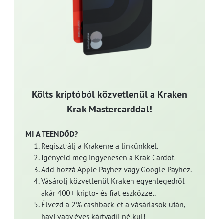
Költs kriptóból közvetlenül a Kraken
Krak Mastercarddal!
MI A TEENDŐD?
Regisztrálj a Krakenre a linkünkkel.
Igényeld meg ingyenesen a Krak Cardot.
Add hozzá Apple Payhez vagy Google Payhez.
Vásárolj közvetlenül Kraken egyenlegedről
akár 400+ kripto- és fiat eszközzel.
Élvezd a 2% cashback-et a vásárlások után,
havi vagy éves kártyadíj nélkül!