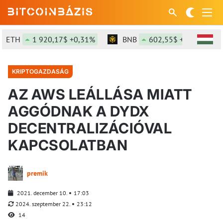
TH
1 920,17$ +0,31%
BNB
602,55$ +1,54%
KRIPTOGAZDASÁG
AZ AWS LEÁLLÁSA MIATT
AGGÓDNAK A DYDX
DECENTRALIZÁCIÓVAL
KAPCSOLATBAN
premik
2021. december 10.
17:03
2024. szeptember 22.
23:12
14