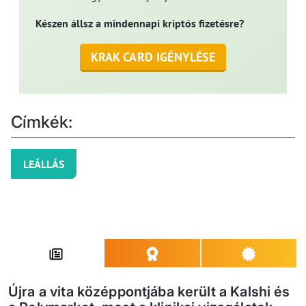
Készen állsz a mindennapi kriptós fizetésre?
KRAK CARD IGÉNYLÉSE
Címkék:
LEÁLLÁS
Újra a vita középpontjába került a Kalshi és