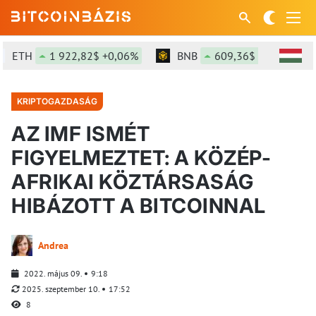
ETH
1 922,82$ +0,06%
BNB
609,36$ +0,61%
KRIPTOGAZDASÁG
AZ IMF ISMÉT
FIGYELMEZTET: A KÖZÉP-
AFRIKAI KÖZTÁRSASÁG
HIBÁZOTT A BITCOINNAL
Andrea
2022. május 09.
9:18
2025. szeptember 10.
17:52
8