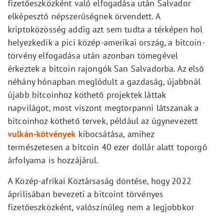
fizetőeszközként való elfogadása után Salvador
elképesztő népszerűségnek örvendett. A
kriptoközösség addig azt sem tudta a térképen hol
helyezkedik a pici közép-amerikai ország, a bitcoin-
törvény elfogadása után azonban tömegével
érkeztek a bitcoin rajongók San Salvadorba. Az első
néhány hónapban meglódult a gazdaság, újabbnál
újabb bitcoinhoz köthető projektek láttak
napvilágot, most viszont megtorpanni látszanak a
bitcoinhoz köthető tervek, például az úgynevezett
vulkán-kötvények
kibocsátása, amihez
természetesen a bitcoin 40 ezer dollár alatt toporgó
árfolyama is hozzájárul.
A Közép-afrikai Köztársaság döntése, hogy 2022
áprilisában bevezeti a bitcoint törvényes
fizetőeszközként, valószínűleg nem a legjobbkor