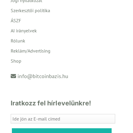
Jogi nyilatkozat
Szerkesztői politika
ÁSZF
AI irányelvek
Rólunk
Reklám/Advertising
Shop
info@bitcoinbazis.hu
Iratkozz fel hírlevelünkre!