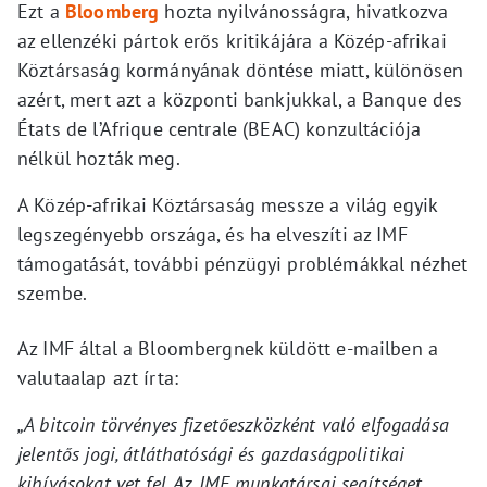
Ezt a
Bloomberg
hozta nyilvánosságra, hivatkozva
az ellenzéki pártok erős kritikájára a Közép-afrikai
Köztársaság kormányának döntése miatt, különösen
azért, mert azt a központi bankjukkal, a Banque des
États de l’Afrique centrale (BEAC) konzultációja
nélkül hozták meg.
A Közép-afrikai Köztársaság messze a világ egyik
legszegényebb országa, és ha elveszíti az IMF
támogatását, további pénzügyi problémákkal nézhet
szembe.
Az IMF által a Bloombergnek küldött e-mailben a
valutaalap azt írta:
„A bitcoin törvényes fizetőeszközként való elfogadása
jelentős jogi, átláthatósági és gazdaságpolitikai
kihívásokat vet fel. Az IMF munkatársai segítséget