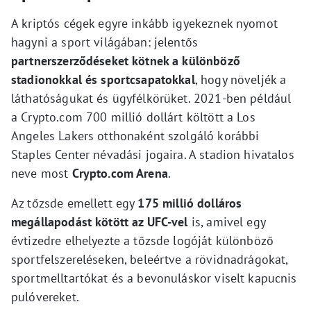
A kriptós cégek egyre inkább igyekeznek nyomot
hagyni a sport világában: jelentős
partnerszerződéseket kötnek a különböző
stadionokkal és sportcsapatokkal
, hogy növeljék a
láthatóságukat és ügyfélkörüket. 2021-ben például
a Crypto.com 700 millió dollárt költött a Los
Angeles Lakers otthonaként szolgáló korábbi
Staples Center névadási jogaira. A stadion hivatalos
neve most
Crypto.com Arena
.
Az tőzsde emellett egy
175 millió dolláros
megállapodást kötött az UFC-vel
is, amivel egy
évtizedre elhelyezte a tőzsde logóját különböző
sportfelszereléseken, beleértve a rövidnadrágokat,
sportmelltartókat és a bevonuláskor viselt kapucnis
pulóvereket.