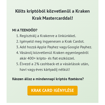
Költs kriptóból közvetlenül a Kraken
Krak Mastercarddal!
MI A TEENDŐD?
Regisztrálj a Krakenre a linkünkkel.
Igényeld meg ingyenesen a Krak Cardot.
Add hozzá Apple Payhez vagy Google Payhez.
Vásárolj közvetlenül Kraken egyenlegedről
akár 400+ kripto- és fiat eszközzel.
Élvezd a 2% cashback-et a vásárlások után,
havi vagy éves kártyadíj nélkül!
Készen állsz a mindennapi kriptós fizetésre?
KRAK CARD IGÉNYLÉSE