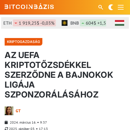
ETH
1 919,25$ -0,03%
BNB
604$ +1,55%
SO
KRIPTOGAZDASÁG
AZ UEFA
KRIPTOTŐZSDÉKKEL
SZERZŐDNE A BAJNOKOK
LIGÁJA
SZPONZORÁLÁSÁHOZ
GT
2024. március 16.
9:37
2025. október 03.
17:13