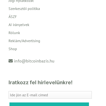
Jogi nyilatkozat
Szerkesztői politika
ÁSZF
AI irányelvek
Rólunk
Reklám/Advertising
Shop
info@bitcoinbazis.hu
Iratkozz fel hírlevelünkre!