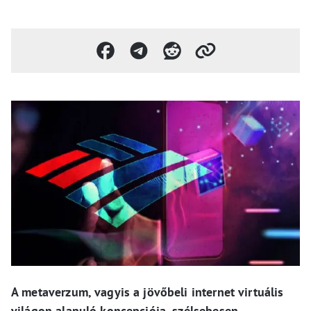
A metaverzum, vagyis a jövőbeli internet virtuális
világon alapuló koncepciója, szélsebesen