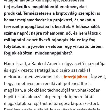
terjeszkedik s megdöbbentő eredményeket
produkál. Természetesen a kriptovilág szereplői is
hamar megismerkedtek a projekttel, és sokan a
tervezet propagálásába is kezdtek. A felhasználók
száma napról napra rohamosan nő, és nem látszik
csillapodni az azt övező rajongás. Ha ez így fog
folytatódni, a jövőben valóban egy virtuális térben
fogjuk eltölteni mindennapjainkat?
Haim Israel, a Bank of America ügyvezető igazgatója
és egyik vezető stratégája, dicsérő szavakkal
méltatta a metaverzumot friss
interjújában
. Úgy véli,
hogy a metaverzum rendkívüli potenciált rejt
magában, a blokklánc technológiára vonatkozóan.
Együttes alkalmazásuk pedig eddig nem látott
magaslatokba repíthetné az egész kriptoszektort.
Emellett pedig a digitális eszközök elterjedését is