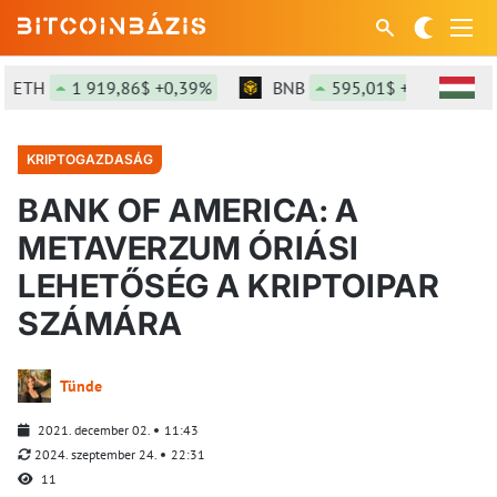
TH
1 919,86$ +0,39%
BNB
595,01$ +0,83%
S
KRIPTOGAZDASÁG
BANK OF AMERICA: A
METAVERZUM ÓRIÁSI
LEHETŐSÉG A KRIPTOIPAR
SZÁMÁRA
Tünde
2021. december 02.
11:43
2024. szeptember 24.
22:31
11