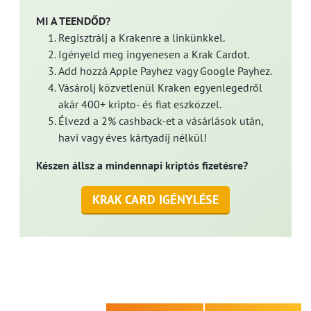
MI A TEENDŐD?
Regisztrálj a Krakenre a linkünkkel.
Igényeld meg ingyenesen a Krak Cardot.
Add hozzá Apple Payhez vagy Google Payhez.
Vásárolj közvetlenül Kraken egyenlegedről
akár 400+ kripto- és fiat eszközzel.
Élvezd a 2% cashback-et a vásárlások után,
havi vagy éves kártyadíj nélkül!
Készen állsz a mindennapi kriptós fizetésre?
KRAK CARD IGÉNYLÉSE