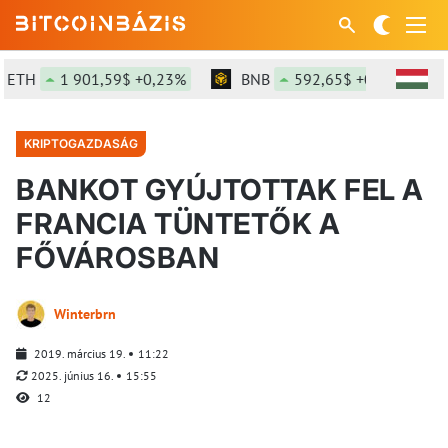
ETH
1 901,59$ +0,23%
BNB
592,65$ +0,01%
KRIPTOGAZDASÁG
BANKOT GYÚJTOTTAK FEL A
FRANCIA TÜNTETŐK A
FŐVÁROSBAN
Winterbrn
2019. március 19.
11:22
2025. június 16.
15:55
12