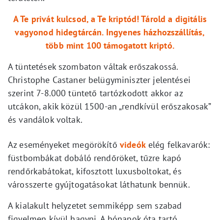
A Te privát kulcsod, a Te kriptód! Tárold a digitális
vagyonod hidegtárcán. Ingyenes házhozszállítás,
több mint 100 támogatott kriptó.
A tüntetések szombaton váltak erőszakossá.
Christophe Castaner belügyminiszter jelentései
szerint 7-8.000 tüntető tartózkodott akkor az
utcákon, akik közül 1500-an „rendkívül erőszakosak”
és vandálok voltak.
Az eseményeket megörökítő
videók
elég felkavarók:
füstbombákat dobáló rendőröket, tűzre kapó
rendőrkabátokat, kifosztott luxusboltokat, és
városszerte gyújtogatásokat láthatunk bennük.
A kialakult helyzetet semmiképp sem szabad
figyelmen kívül hagyni. A hónapok óta tartó,