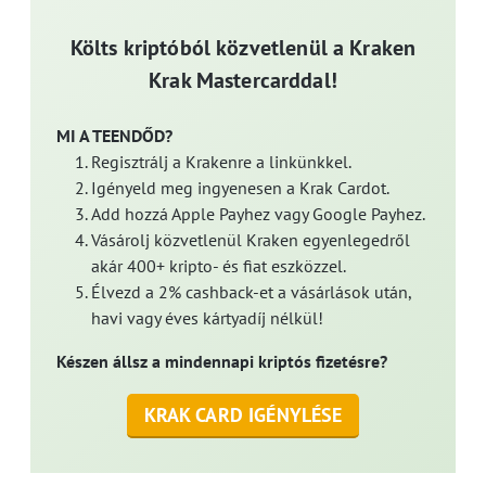
Költs kriptóból közvetlenül a Kraken
Krak Mastercarddal!
MI A TEENDŐD?
Regisztrálj a Krakenre a linkünkkel.
Igényeld meg ingyenesen a Krak Cardot.
Add hozzá Apple Payhez vagy Google Payhez.
Vásárolj közvetlenül Kraken egyenlegedről
akár 400+ kripto- és fiat eszközzel.
Élvezd a 2% cashback-et a vásárlások után,
havi vagy éves kártyadíj nélkül!
Készen állsz a mindennapi kriptós fizetésre?
KRAK CARD IGÉNYLÉSE