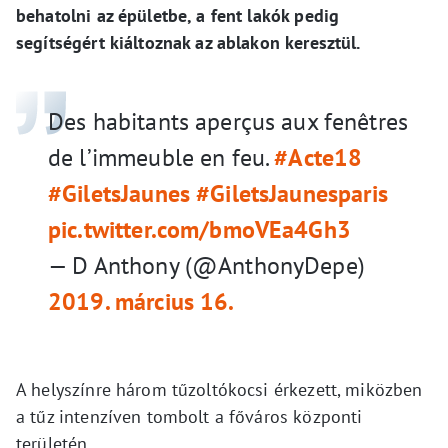
behatolni az épületbe, a fent lakók pedig
segítségért kiáltoznak az ablakon keresztül.
Des habitants aperçus aux fenêtres
de l’immeuble en feu.
#Acte18
#GiletsJaunes
#GiletsJaunesparis
pic.twitter.com/bmoVEa4Gh3
— D Anthony (@AnthonyDepe)
2019. március 16.
A helyszínre három tűzoltókocsi érkezett, miközben
a tűz intenzíven tombolt a főváros központi
területén.