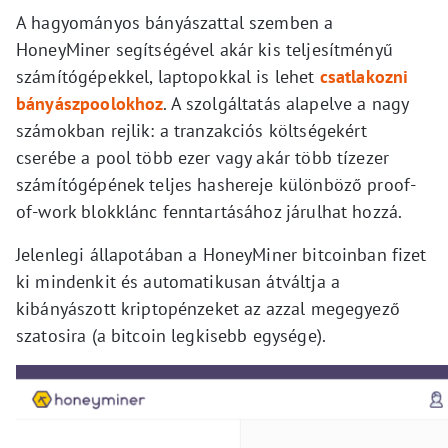
A hagyományos bányászattal szemben a
HoneyMiner segítségével akár kis teljesítményű
számítógépekkel, laptopokkal is lehet
csatlakozni
bányászpoolokhoz
. A szolgáltatás alapelve a nagy
számokban rejlik: a tranzakciós költségekért
cserébe a pool több ezer vagy akár több tízezer
számítógépének teljes hashereje különböző proof-
of-work blokklánc fenntartásához járulhat hozzá.
Jelenlegi állapotában a HoneyMiner bitcoinban fizet
ki mindenkit és automatikusan átváltja a
kibányászott kriptopénzeket az azzal megegyező
szatosira (a bitcoin legkisebb egysége).