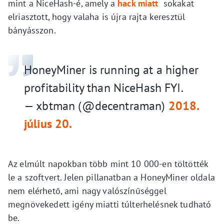
mint a NiceHash-é, amely a
hack miatt
sokakat
elriasztott, hogy valaha is újra rajta keresztül
bányásszon.
HoneyMiner is running at a higher
profitability than NiceHash FYI.
— xbtman (@decentraman)
2018.
július 20.
Az elmúlt napokban több mint 10 000-en töltötték
le a szoftvert. Jelen pillanatban a HoneyMiner oldala
nem elérhető, ami nagy valószínűséggel
megnövekedett igény miatti túlterhelésnek tudható
be.