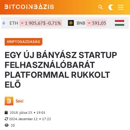
ETH
1 905,67$ -0,71%
BNB
591,05$ -1,12%
KRIPTOGAZDASÁG
EGY ÚJ BÁNYÁSZ STARTUP
FELHASZNÁLÓBARÁT
PLATFORMMAL RUKKOLT
ELŐ
Szici
2018. július 25.
19:01
2024. december 12.
17:22
20