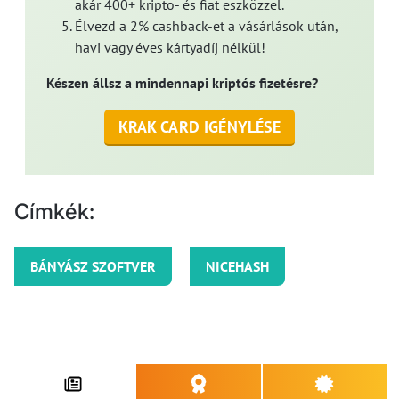
akár 400+ kripto- és fiat eszközzel.
Élvezd a 2% cashback-et a vásárlások után,
havi vagy éves kártyadíj nélkül!
Készen állsz a mindennapi kriptós fizetésre?
KRAK CARD IGÉNYLÉSE
Címkék:
BÁNYÁSZ SZOFTVER
NICEHASH