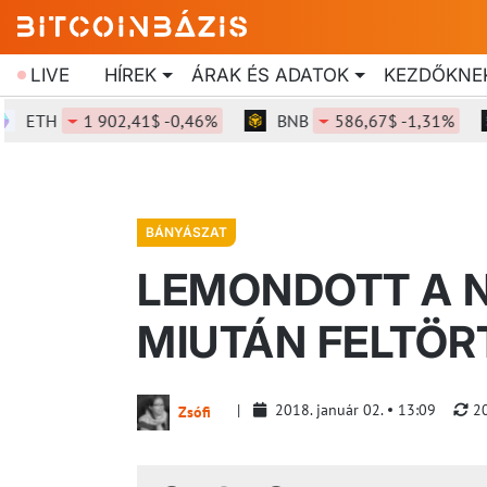
LIVE
HÍREK
ÁRAK ÉS ADATOK
KEZDŐKNE
TH
1 902,41$ -0,46%
BNB
586,67$ -1,31%
SO
BÁNYÁSZAT
LEMONDOTT A N
MIUTÁN FELTÖR
2018. január 02.
13:09
20
Zsófi