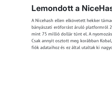
Lemondott a NiceHas
A Nicehash ellen elkövetett hekker tám
bányászati erőforrást áruló platformról 
mint 75 millió dollár tűnt el. A nyomozá
Csak annyit osztott meg korábban Kobal,
fiók adataihoz és ez által utaltak ki nag