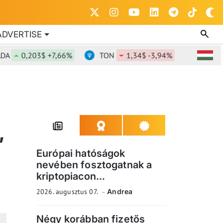
ADVERTISE
0,203$ +7,66%
TON
1,34$ -3,94%
DOT
0,817
,
Európai hatóságok
nevében fosztogatnak a
kriptopiacon...
2026. augusztus 07.
Andrea
Négy korábban fizetős