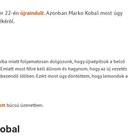
er 22-én
újraindult
. Azonban Marko Kobal most úgy
kéről.
 hiba miatt folyamatosan dolgozunk, hogy újraépítsük a belső
 Emiatt most félre kell állnom és hagynom, hogy az új vezetés
etkezendő időben. Ezért most úgy döntöttem, hogy lemondok a
ott
búcsú üzenetben.
obal