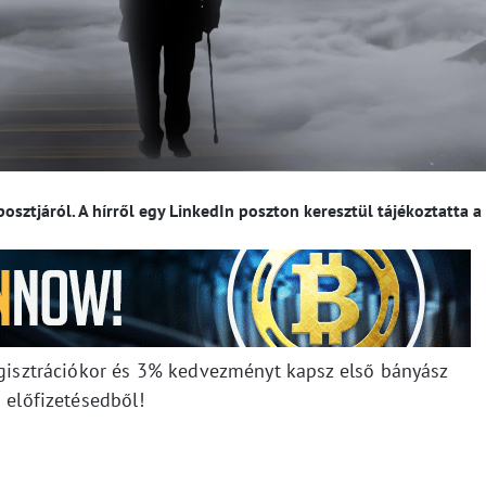
sztjáról. A hírről egy LinkedIn poszton keresztül tájékoztatta a
isztrációkor és 3% kedvezményt kapsz első bányász
előfizetésedből!