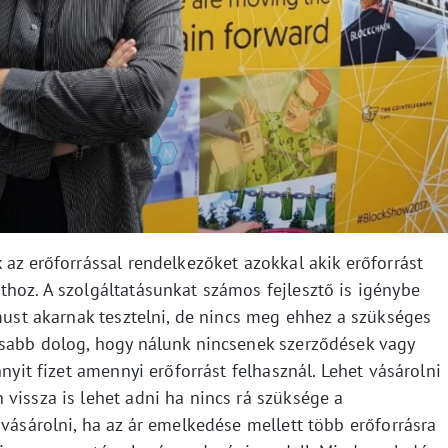
 az erőforrással rendelkezőket azokkal akik erőforrást
thoz. A szolgáltatásunkat számos fejlesztő is igénybe
tmust akarnak tesztelni, de nincs meg ehhez a szükséges
osabb dolog, hogy nálunk nincsenek szerződések vagy
nnyit fizet amennyi erőforrást felhasznál. Lehet vásárolni
vissza is lehet adni ha nincs rá szüksége a
 vásárolni, ha az ár emelkedése mellett több erőforrásra