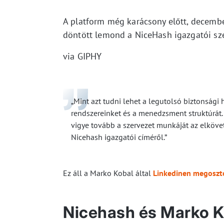
A platform még karácsony előtt, decemb
döntött lemond a NiceHash igazgatói szé
via GIPHY
„Mint azt tudni lehet a legutolsó biztonsági
rendszereinket és a menedzsment struktúrát.
vigye tovább a szervezet munkáját az elköv
Nicehash igazgatói címéről.”
Ez áll a Marko Kobal által
Linkedinen megoszt
Nicehash és Marko K