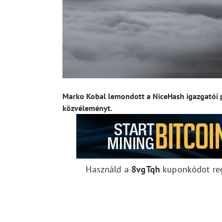
Marko Kobal lemondott a NiceHash igazgatói po
közvéleményt.
Használd a
8vgTqh
kuponkódot reg