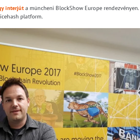
y interjút
a müncheni BlockShow Europe rendezvényen.
Nicehash platform.