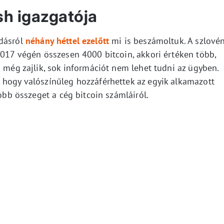
h igazgatója
adásról
néhány héttel ezelőtt
mi is beszámoltuk. A szlové
2017 végén összesen 4000 bitcoin, akkori értéken több,
s még zajlik, sok információt nem lehet tudni az ügyben.
 hogy valószínűleg hozzáférhettek az egyik alkamazott
yobb összeget a cég bitcoin számláiról.