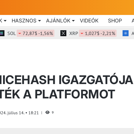
K
HASZNOS
AJÁNLÓK
VIDEÓK
SHOP
L
72,87$ -1,56%
XRP
1,027$ -2,21%
ADA
ICEHASH IGAZGATÓJA
TÉK A PLATFORMOT
24. július 14.
18:21
9