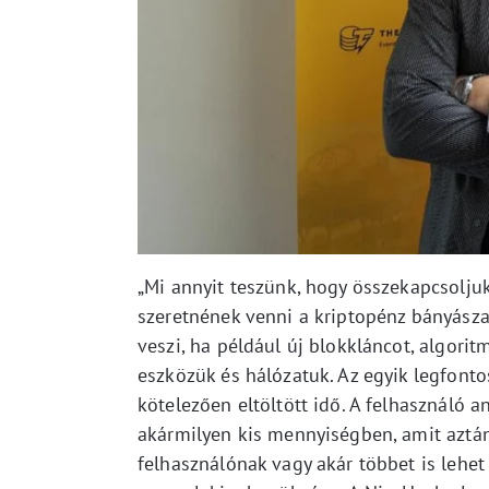
„Mi annyit teszünk, hogy összekapcsoljuk
szeretnének venni a kriptopénz bányásza
veszi, ha például új blokkláncot, algori
eszközük és hálózatuk. Az egyik legfont
kötelezően eltöltött idő. A felhasználó a
akármilyen kis mennyiségben, amit aztán 
felhasználónak vagy akár többet is lehet