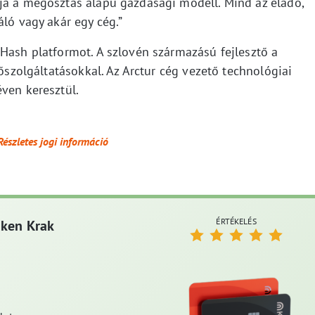
ja a megosztás alapú gazdasági modell. Mind az eladó,
áló vagy akár egy cég.”
eHash platformot. A szlovén származású fejlesztő a
hőszolgáltatásokkal. Az Arctur cég vezető technológiai
ven keresztül.
Részletes jogi információ
ÉRTÉKELÉS
aken Krak