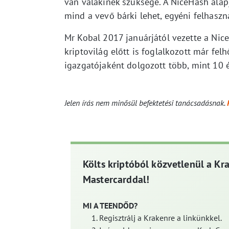
van valakinek szüksége. A NiceHash alap
mind a vevő bárki lehet, egyéni felhaszn
Mr Kobal 2017 januárjától vezette a Nic
kriptovilág előtt is foglalkozott már fel
igazgatójaként dolgozott több, mint 10 é
Jelen írás nem minősül befektetési tanácsadásnak.
Költs kriptóból közvetlenül a Kr
Mastercarddal!
MI A TEENDŐD?
Regisztrálj a Krakenre a linkünkkel.