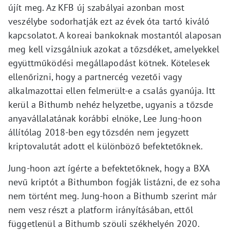
újít meg. Az KFB új szabályai azonban most
veszélybe sodorhatják ezt az évek óta tartó kiváló
kapcsolatot. A koreai bankoknak mostantól alaposan
meg kell vizsgálniuk azokat a tőzsdéket, amelyekkel
együttműködési megállapodást kötnek. Kötelesek
ellenőrizni, hogy a partnercég vezetői vagy
alkalmazottai ellen felmerült-e a csalás gyanúja. Itt
kerül a Bithumb nehéz helyzetbe, ugyanis a tőzsde
anyavállalatának korábbi elnöke, Lee Jung-hoon
állítólag 2018-ben egy tőzsdén nem jegyzett
kriptovalutát adott el különböző befektetőknek.
Jung-hoon azt ígérte a befektetőknek, hogy a BXA
nevű kriptót a Bithumbon fogják listázni, de ez soha
nem történt meg. Jung-hoon a Bithumb szerint már
nem vesz részt a platform irányításában, ettől
függetlenül a Bithumb szöuli székhelyén 2020.