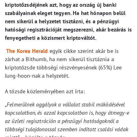
kriptotőzsdéjének azt, hogy az ország új banki
szabályainak eleget tegyen. Ha hat hónapon belül
nem sikerül a helyzetet tisztázni, és a pénzügyi
hatósági regisztrációját megszerezni, akár bezárás is
fenyegetheti a közismert kriptováltót.
The Korea Herald
egyik cikke szerint akár be is
zárhat a Bithumb, ha nem sikerül tisztáznia a
kriptotőzsde többségi részvényesének (65%) Lee
Jung-hoon-nak a helyzetét.
A tőzsde közleményében azt írta:
„Felmerülnek aggályok a vállalat stabil működésével
kapcsolatban, és azzal kapcsolatban is, hogy átmegy-e
az üzleti regisztráción a pénzügyi hatóságoknál a
többségi tulajdonossal szemben indított csalási vádak