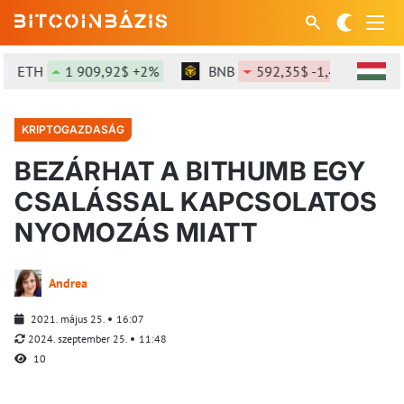
ETH
1 909,92$ +2%
BNB
592,35$ -1,43%
S
KRIPTOGAZDASÁG
BEZÁRHAT A BITHUMB EGY
CSALÁSSAL KAPCSOLATOS
NYOMOZÁS MIATT
Andrea
2021. május 25.
16:07
2024. szeptember 25.
11:48
10