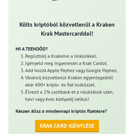
Költs kriptóból közvetlenül a Kraken
Krak Mastercarddal!
MI A TEENDŐD?
Regisztrálj a Krakenre a linkünkkel.
Igényeld meg ingyenesen a Krak Cardot.
Add hozzá Apple Payhez vagy Google Payhez.
Vásárolj közvetlenül Kraken egyenlegedről
akár 400+ kripto- és fiat eszközzel.
Élvezd a 2% cashback-et a vásárlások után,
havi vagy éves kártyadíj nélkül!
Készen állsz a mindennapi kriptós fizetésre?
KRAK CARD IGÉNYLÉSE