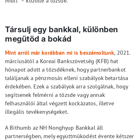
miatt”
– közölte a tőzsde.
Társulj egy bankkal, különben
megütöd a bokád
Mint arról már korábban mi is beszámoltunk
, 2021.
márciusától a Koreai Bankszövetség (KFB) hat
hónapot adott a tőzsdéknek, hogy partnerbankot
találjanak a pénzmosás elleni szabályok betartása
érdekében. Ezek a szabályok arra szolgálnak, hogy
segítsenek felmérni a tőzsde vagy annak
felhasználói által végzett kockázatos, illetve
illegális tevékenységeket.
A Bithumb az NH Nonghyup Bankkal áll
partnerségben, mely együttműködést évente kétszer