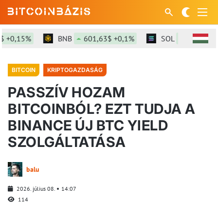
0,15%
BNB
601,63$ +0,1%
SOL
76,55$ +0,8
BITCOIN
KRIPTOGAZDASÁG
PASSZÍV HOZAM
BITCOINBÓL? EZT TUDJA A
BINANCE ÚJ BTC YIELD
SZOLGÁLTATÁSA
balu
2026. július 08.
14:07
114