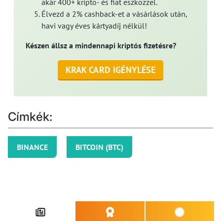
akár 400+ kripto- és fiat eszközzel.
Élvezd a 2% cashback-et a vásárlások után,
havi vagy éves kártyadíj nélkül!
Készen állsz a mindennapi kriptós fizetésre?
KRAK CARD IGÉNYLÉSE
Címkék:
BINANCE
BITCOIN (BTC)