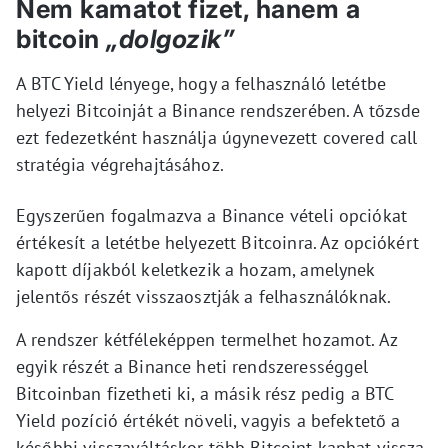
Nem kamatot fizet, hanem a
bitcoin
„dolgozik”
A BTC Yield lényege, hogy a felhasználó letétbe
helyezi Bitcoinját a Binance rendszerében. A tőzsde
ezt fedezetként használja úgynevezett covered call
stratégia végrehajtásához.
Egyszerűen fogalmazva a Binance vételi opciókat
értékesít a letétbe helyezett Bitcoinra. Az opciókért
kapott díjakból keletkezik a hozam, amelynek
jelentős részét visszaosztják a felhasználóknak.
A rendszer kétféleképpen termelhet hozamot. Az
egyik részét a Binance heti rendszerességgel
Bitcoinban fizetheti ki, a másik rész pedig a BTC
Yield pozíció értékét növeli, vagyis a befektető a
későbbi visszaváltáskor több Bitcoint kaphat vissza,