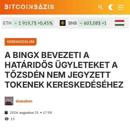
ETH
1 919,7$ +0,45%
BNB
603,08$ +1,94%
S
KERESKEDELEM
A BINGX BEVEZETI A
HATÁRIDŐS ÜGYLETEKET A
TŐZSDÉN NEM JEGYZETT
TOKENEK KERESKEDÉSÉHEZ
dozsaben
2024. augusztus 25.
17:58
15