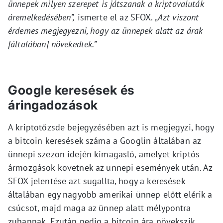
ünnepek milyen szerepet is játszanak a kriptovaluták
áremelkedésében”,
ismerte el az SFOX. „
Azt viszont
érdemes megjegyezni, hogy az ünnepek alatt az árak
[általában] növekedtek.”
Google keresések és
áringadozások
A kriptotőzsde bejegyzésében azt is megjegyzi, hogy
a bitcoin keresések száma a Googlin általában az
ünnepi szezon idején kimagasló, amelyet kriptós
ármozgások követnek az ünnepi események után. Az
SFOX jelentése azt sugallta, hogy a keresések
általában egy nagyobb amerikai ünnep előtt elérik a
csúcsot, majd maga az ünnep alatt mélypontra
zuhannak. Ezután pedig a bitcoin ára növekszik.