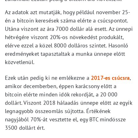
Az adatok azt mutatják, hogy például november 25-
én a bitcoin keresések száma elérte a csúcspontot.
Utána viszont az ára 7000 dollár alá esett. Az ünnepi
hétvégére viszont 20%-os növekedést produkált,
elérve ezzel a közel 8000 dolláros szintet. Hasonló
eredményeket tapasztaltak a munka ünnepe előtt
közvetlenül.
Ezek után pedig ki ne emlékezne a
2017-es csúcsra
,
amikor decemberben, éppen karácsony előtt a
bitcoin elérte minden idők rekordját, a 20 000
dollárt. Viszont 2018 hálaadás ünnepe előtt az egyik
legnagyobb összeomlás sújtotta. Értékének
nagyjából 70%-át vesztette el, egy BTC mindössze
3500 dollárt ért.