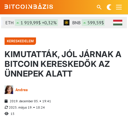
ETH
1 919,99$ +0,32%
BNB
599,59$ +1,29%
KERESKEDELEM
KIMUTATTÁK, JÓL JÁRNAK A
BITCOIN KERESKEDŐK AZ
ÜNNEPEK ALATT
Andrea
2019. december 05.
19:41
2025. május 19.
18:24
15