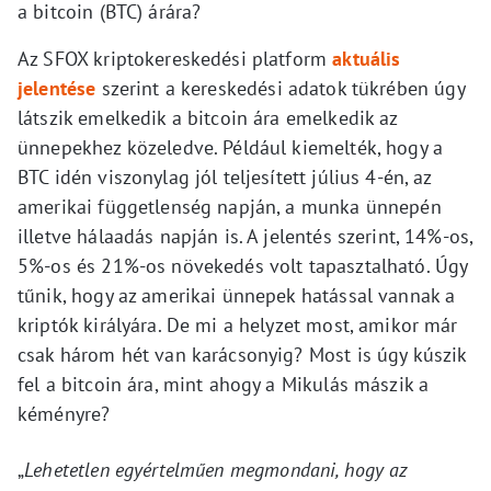
a bitcoin (BTC) árára?
Az SFOX kriptokereskedési platform
aktuális
jelentése
szerint a kereskedési adatok tükrében úgy
látszik emelkedik a bitcoin ára emelkedik az
ünnepekhez közeledve. Például kiemelték, hogy a
BTC idén viszonylag jól teljesített július 4-én, az
amerikai függetlenség napján, a munka ünnepén
illetve hálaadás napján is. A jelentés szerint, 14%-os,
5%-os és 21%-os növekedés volt tapasztalható. Úgy
tűnik, hogy az amerikai ünnepek hatással vannak a
kriptók királyára. De mi a helyzet most, amikor már
csak három hét van karácsonyig? Most is úgy kúszik
fel a bitcoin ára, mint ahogy a Mikulás mászik a
kéményre?
„
Lehetetlen egyértelműen megmondani, hogy az