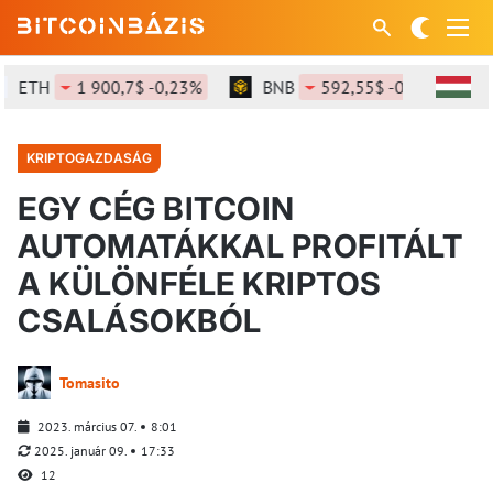
ETH
1 900,7$ -0,23%
BNB
592,55$ -0,11%
KRIPTOGAZDASÁG
EGY CÉG BITCOIN
AUTOMATÁKKAL PROFITÁLT
A KÜLÖNFÉLE KRIPTOS
CSALÁSOKBÓL
Tomasito
2023. március 07.
8:01
2025. január 09.
17:33
12