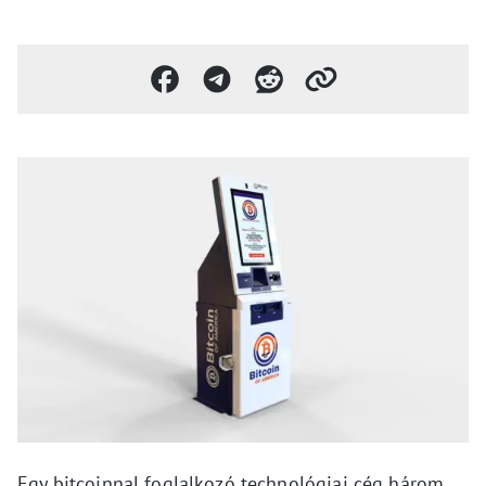
Egy bitcoinnal foglalkozó technológiai cég három