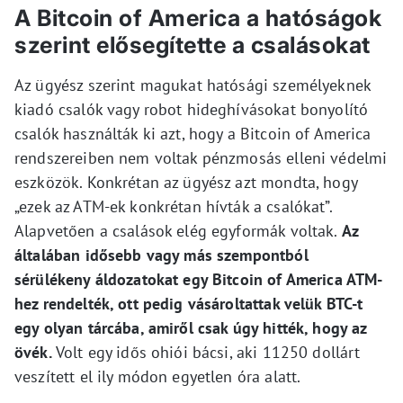
A Bitcoin of America a hatóságok
szerint elősegítette a csalásokat
Az ügyész szerint magukat hatósági személyeknek
kiadó csalók vagy robot hideghívásokat bonyolító
csalók használták ki azt, hogy a Bitcoin of America
rendszereiben nem voltak pénzmosás elleni védelmi
eszközök. Konkrétan az ügyész azt mondta, hogy
„ezek az ATM-ek konkrétan hívták a csalókat”.
Alapvetően a csalások elég egyformák voltak.
Az
általában idősebb vagy más szempontból
sérülékeny áldozatokat egy Bitcoin of America ATM-
hez rendelték, ott pedig vásároltattak velük BTC-t
egy olyan tárcába, amiről csak úgy hitték, hogy az
övék.
Volt egy idős ohiói bácsi, aki 11250 dollárt
veszített el ily módon egyetlen óra alatt.