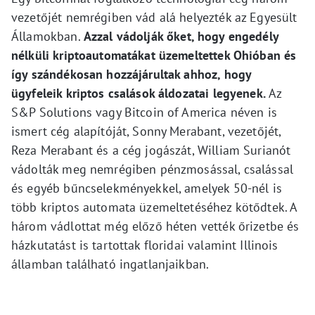
vezetőjét nemrégiben vád alá helyezték az Egyesült
Államokban.
Azzal vádolják őket, hogy engedély
nélküli kriptoautomatákat üzemeltettek Ohióban és
így szándékosan hozzájárultak ahhoz, hogy
ügyfeleik kriptos csalások áldozatai legyenek.
Az
S&P Solutions vagy Bitcoin of America néven is
ismert cég alapítóját, Sonny Merabant, vezetőjét,
Reza Merabant és a cég jogászát, William Surianót
vádolták meg nemrégiben pénzmosással, csalással
és egyéb bűncselekményekkel, amelyek 50-nél is
több kriptos automata üzemeltetéséhez kötődtek. A
három vádlottat még előző héten vették őrizetbe és
házkutatást is tartottak floridai valamint Illinois
államban található ingatlanjaikban.