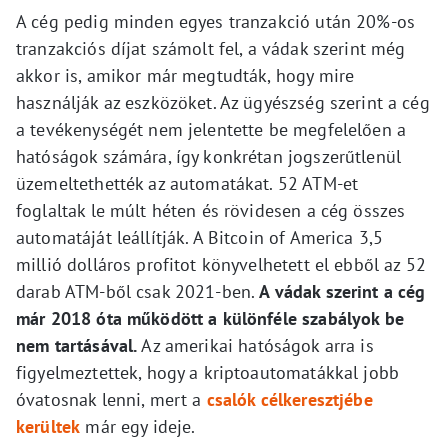
A cég pedig minden egyes tranzakció után 20%-os
tranzakciós díjat számolt fel, a vádak szerint még
akkor is, amikor már megtudták, hogy mire
használják az eszközöket. Az ügyészség szerint a cég
a tevékenységét nem jelentette be megfelelően a
hatóságok számára, így konkrétan jogszerűtlenül
üzemeltethették az automatákat. 52 ATM-et
foglaltak le múlt héten és rövidesen a cég összes
automatáját leállítják. A Bitcoin of America 3,5
millió dolláros profitot könyvelhetett el ebből az 52
darab ATM-ből csak 2021-ben.
A vádak szerint a cég
már 2018 óta működött a különféle szabályok be
nem tartásával.
Az amerikai hatóságok arra is
figyelmeztettek, hogy a kriptoautomatákkal jobb
óvatosnak lenni, mert a
csalók célkeresztjébe
kerültek
már egy ideje.