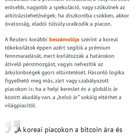
erősebb, nagyobb a spekuláció, vagy szűkülnek az
arbitrázslehetőségek; ha diszkontba csökken, akkor
óvatosság, eladói túlsúly uralkodik a piacon.
A Reuters korábbi
beszámolója
szerint a koreai
tőkekorlátok éppen azért segítik a prémium
fennmaradását, mert korlátozzák a határokon
átívelő pénzmozgást, vagyis nehezítik az
árkülönbségek gyors eltüntetését. Hasonló logika
figyelhető meg más, zárt vagy szabályozott
piacokon is: ha a helyi kereslet és a globális ár
között akadály van, a „belső ár” sokáig eltérhet a
világpiacitól.
„A koreai piacokon a bitcoin ára és