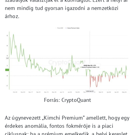
nem mindig tud gyorsan igazodni a nemzetközi
árhoz.
Forrás: CryptoQuant
Az úgynevezett „Kimchi Premium” amellett, hogy egy
érdekes anomália, fontos fokmérője is a piaci
ciklusnak: ha a prémium emelkedik, a helyi kereslet