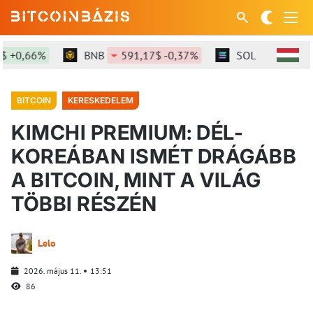
 +0,66%
BNB
591,17$ -0,37%
SOL
73,59$ +0
BITCOIN
KERESKEDELEM
KIMCHI PREMIUM: DÉL-
KOREÁBAN ISMÉT DRÁGÁBB
A BITCOIN, MINT A VILÁG
TÖBBI RÉSZÉN
Lelo
2026. május 11.
13:51
86