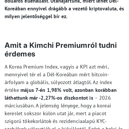
dolláros ellenállást. Utánajártunk, miért lehet Dél-
Koreában ennyivel drágább a vezető kriptovaluta, és
milyen jelentőséggel bír ez.
Amit a Kimchi Premiumról tudni
érdemes
A Korea Premium Index, vagyis a KPI azt méri,
mennyivel tér el a Dél-Koreában mért bitcoin-
árfolyam a globális, súlyozott átlagtól. Az index
értéke
május 7-én 1,98% volt, azonban korábban
láthattunk már -2,27%-os diszkontot is
– 2026
márciusában. A jelenség lényege, hogy a koreai
kereslet sokszor külön utat jár, mert a piacot
szigorú tőkekorlátok és rezidenciaalapú KYC-
szabályok választják el a külvilágtól. Ezért a helyi ár