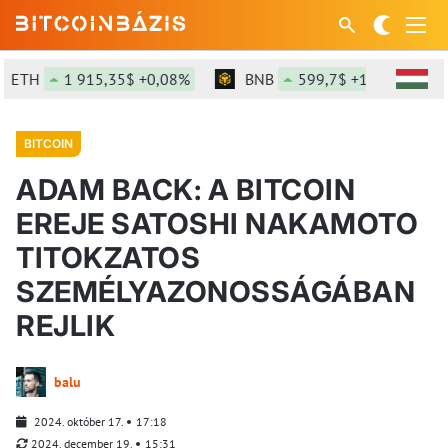
ETH
1 915,35$ +0,08%
BNB
599,7$ +1,21%
BITCOIN
ADAM BACK: A BITCOIN
EREJE SATOSHI NAKAMOTO
TITOKZATOS
SZEMÉLYAZONOSSÁGÁBAN
REJLIK
balu
2024. október 17.
17:18
2024. december 19.
15:31