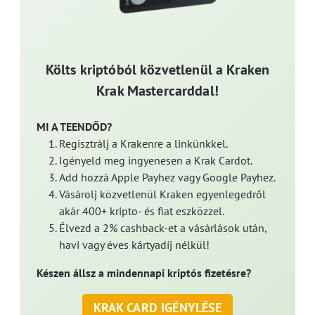
Költs kriptóból közvetlenül a Kraken
Krak Mastercarddal!
MI A TEENDŐD?
Regisztrálj a Krakenre a linkünkkel.
Igényeld meg ingyenesen a Krak Cardot.
Add hozzá Apple Payhez vagy Google Payhez.
Vásárolj közvetlenül Kraken egyenlegedről
akár 400+ kripto- és fiat eszközzel.
Élvezd a 2% cashback-et a vásárlások után,
havi vagy éves kártyadíj nélkül!
Készen állsz a mindennapi kriptós fizetésre?
KRAK CARD IGÉNYLÉSE