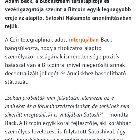
Adam Back, a Blockstream társalapítója és
vezérigazgatója szerint a Bitcoin egyik legnagyobb
ereje az alapító, Satoshi Nakamoto anonimitásában
rejlik.
A Cointelegraphnak adott
interjújában
Back
hangsúlyozta, hogy a titokzatos alapító
személyazonosságának ismeretlensége pozitív
hatással van a Bitcoinra, mivel megerősíti annak
decentralizált jellegét és árucikkhez hasonlítható
státuszát.
„
Sokan próbálták már felkutatni, elemezni az e-
maileket és a fórumhozzászólásokat, de senkinek sem
sikerült megtudni, ki is valójában Satoshi”
– mondta
Back. A Bitcoin egyik korai fejlesztője, aki korábban
személyes levelezést is folytatott Satoshival, úgy
véli, hogy Nakamoto személyazonossága örökre