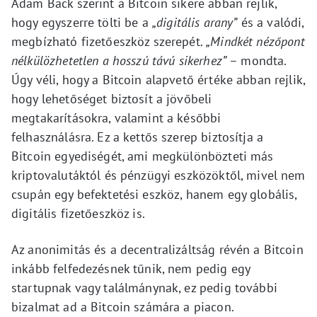
Adam Back szerint a Bitcoin sikere abban rejlik,
hogy egyszerre tölti be a
„digitális arany”
és a valódi,
megbízható fizetőeszköz szerepét.
„Mindkét nézőpont
nélkülözhetetlen a hosszú távú sikerhez”
– mondta.
Úgy véli, hogy a Bitcoin alapvető értéke abban rejlik,
hogy lehetőséget biztosít a jövőbeli
megtakarításokra, valamint a későbbi
felhasználásra. Ez a kettős szerep biztosítja a
Bitcoin egyediségét, ami megkülönbözteti más
kriptovalutáktól és pénzügyi eszközöktől, mivel nem
csupán egy befektetési eszköz, hanem egy globális,
digitális fizetőeszköz is.
Az anonimitás és a decentralizáltság révén a Bitcoin
inkább felfedezésnek tűnik, nem pedig egy
startupnak vagy találmánynak, ez pedig további
bizalmat ad a Bitcoin számára a piacon.