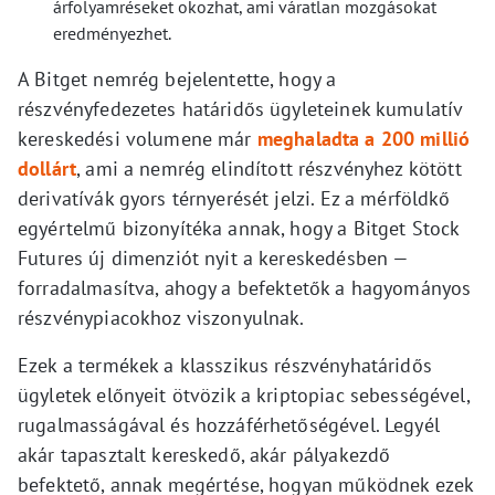
árfolyamréseket okozhat, ami váratlan mozgásokat
eredményezhet.
A Bitget nemrég bejelentette, hogy a
részvényfedezetes határidős ügyleteinek kumulatív
kereskedési volumene már
meghaladta a 200 millió
dollárt
, ami a nemrég elindított részvényhez kötött
derivatívák gyors térnyerését jelzi. Ez a mérföldkő
egyértelmű bizonyítéka annak, hogy a Bitget Stock
Futures új dimenziót nyit a kereskedésben —
forradalmasítva, ahogy a befektetők a hagyományos
részvénypiacokhoz viszonyulnak.
Ezek a termékek a klasszikus részvényhatáridős
ügyletek előnyeit ötvözik a kriptopiac sebességével,
rugalmasságával és hozzáférhetőségével. Legyél
akár tapasztalt kereskedő, akár pályakezdő
befektető, annak megértése, hogyan működnek ezek