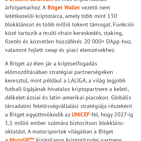
árfolyamaihoz. A
Bitget Wallet
vezető nem
letétkezelői kriptotárca, amely több mint 130
blokkláncot és több millió tokent támogat. Funkciói
közé tartozik a multi-chain kereskedés, staking,
fizetés és közvetlen hozzáférés 20 000+ DApp-hoz,
valamint fejlett swap és piaci elemzésekhez.
A Bitget az élen jár a kriptoelfogadás
előmozdításában stratégiai partnerségeken
keresztül, mint például a LALIGA, a világ legjobb
futball-ligájának hivatalos kriptopartnere a keleti,
délkelet-ázsiai és latin-amerikai piacokon. Globális
társadalmi felelősségvállalási stratégiája részeként
a Bitget együttműködik az
UNICEF
-fel, hogy 2027-ig
1,1 millió ember számára biztosítson blokklánc-
oktatást. A motorsportok világában a Bitget
a
MotoGP™
kizárólagos kriptotőzsdei partnere,