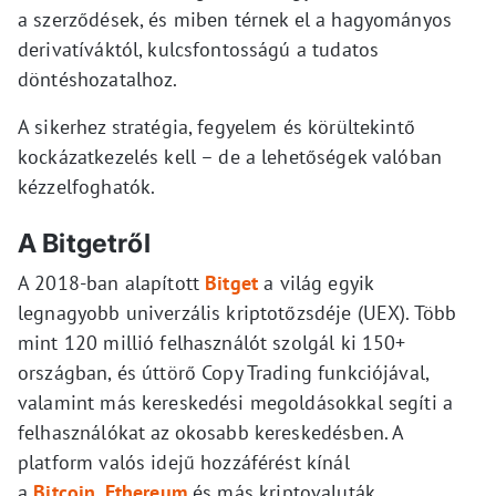
a szerződések, és miben térnek el a hagyományos
derivatíváktól, kulcsfontosságú a tudatos
döntéshozatalhoz.
A sikerhez stratégia, fegyelem és körültekintő
kockázatkezelés kell – de a lehetőségek valóban
kézzelfoghatók.
A Bitgetről
A 2018-ban alapított
Bitget
a világ egyik
legnagyobb univerzális kriptotőzsdéje (UEX). Több
mint 120 millió felhasználót szolgál ki 150+
országban, és úttörő Copy Trading funkciójával,
valamint más kereskedési megoldásokkal segíti a
felhasználókat az okosabb kereskedésben. A
platform valós idejű hozzáférést kínál
a
Bitcoin
,
Ethereum
és más kriptovaluták