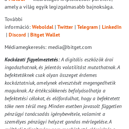
amely a világ egyik legizgalmasabb bajnoksága.
További
információ:
Weboldal
|
Twitter
|
Telegram
|
LinkedIn
|
Discord
|
Bitget Wallet
Médiamegkeresés: media@bitget.com
Kockázati figyelmeztetés:
A digitális eszközök árai
ingadozhatnak, és jelentős volatilitást mutathatnak. A
befektetőknek csak olyan összeget érdemes
kockáztatniuk, amelynek elvesztését megengedhetik
maguknak. Az értékcsökkenés befolyásolhatja a
befektetési célokat, és előfordulhat, hogy a befektetett
tőke nem térül meg. Minden esetben javasolt független
pénzügyi tanácsadás igénybevétele, valamint a
személyes pénzügyi helyzet gondos mérlegelése. A