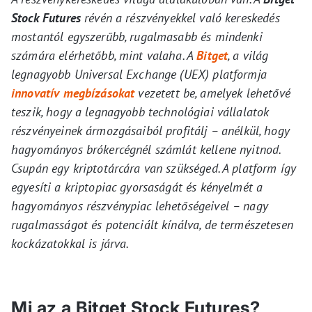
Stock Futures
révén a részvényekkel való kereskedés
mostantól egyszerűbb, rugalmasabb és mindenki
számára elérhetőbb, mint valaha. A
Bitget
, a világ
legnagyobb Universal Exchange (UEX) platformja
innovatív megbízásokat
vezetett be, amelyek lehetővé
teszik, hogy a legnagyobb technológiai vállalatok
részvényeinek ármozgásaiból profitálj – anélkül, hogy
hagyományos brókercégnél számlát kellene nyitnod.
Csupán egy kriptotárcára van szükséged. A platform így
egyesíti a kriptopiac gyorsaságát és kényelmét a
hagyományos részvénypiac lehetőségeivel – nagy
rugalmasságot és potenciált kínálva, de természetesen
kockázatokkal is járva.
Mi az a Bitget Stock Futures?