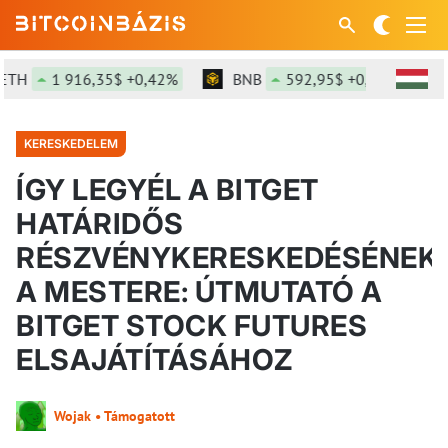
1 916,35$ +0,42%
BNB
592,95$ +0,39%
SO
KERESKEDELEM
ÍGY LEGYÉL A BITGET
HATÁRIDŐS
RÉSZVÉNYKERESKEDÉSÉNEK
A MESTERE: ÚTMUTATÓ A
BITGET STOCK FUTURES
ELSAJÁTÍTÁSÁHOZ
Wojak • Támogatott