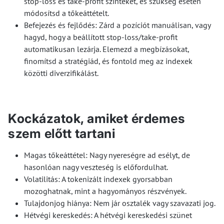
stop-loss és take-profit szinteket, és szükség esetén
módosítsd a tőkeáttételt.
Befejezés és fejlődés: Zárd a pozíciót manuálisan, vagy
hagyd, hogy a beállított stop-loss/take-profit
automatikusan lezárja. Elemezd a megbízásokat,
finomítsd a stratégiád, és fontold meg az indexek
közötti diverzifikálást.
Kockázatok, amiket érdemes
szem előtt tartani
Magas tőkeáttétel: Nagy nyereségre ad esélyt, de
hasonlóan nagy veszteség is előfordulhat.
Volatilitás: A tokenizált indexek gyorsabban
mozoghatnak, mint a hagyományos részvények.
Tulajdonjog hiánya: Nem jár osztalék vagy szavazati jog.
Hétvégi kereskedés: A hétvégi kereskedési szünet