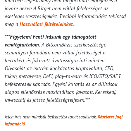
múltbeli teljesítmény nem megbízható előrejelzés a
jövőre nézve. A Bitget nem vállal felelősséget az
esetleges veszteségekért. További információért tekintsd
meg a
Használati feltételeinket.
***
Figyelem! Fenti írásunk egy támogatott
vendégtartalom.
A BitcoinBázis szerkesztősége
semmilyen formában nem vállal felelősséget a
leírtakért és fokozott óvatosságra inti minden
Olvasóját az extrém kockázatos kriptovaluta, CFD,
token, metaverse, DeFi, play-to-earn és ICO/STO/SAFT
befektetések kapcsán. Egyéni kutatás és az állítások
alapos ellenőrzése maximálisan javasolt. Kereskedj,
invesztálj és játssz felelősségteljesen.***
Jelen írás nem minősül befektetési tanácsadásnak.
Részletes jogi
információ