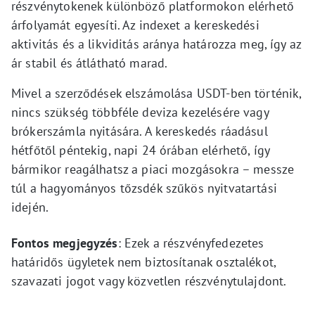
részvénytokenek különböző platformokon elérhető
árfolyamát egyesíti. Az indexet a kereskedési
aktivitás és a likviditás aránya határozza meg, így az
ár stabil és átlátható marad.
Mivel a szerződések elszámolása USDT-ben történik,
nincs szükség többféle deviza kezelésére vagy
brókerszámla nyitására. A kereskedés ráadásul
hétfőtől péntekig, napi 24 órában elérhető, így
bármikor reagálhatsz a piaci mozgásokra – messze
túl a hagyományos tőzsdék szűkös nyitvatartási
idején.
Fontos megjegyzés
: Ezek a részvényfedezetes
határidős ügyletek nem biztosítanak osztalékot,
szavazati jogot vagy közvetlen részvénytulajdont.