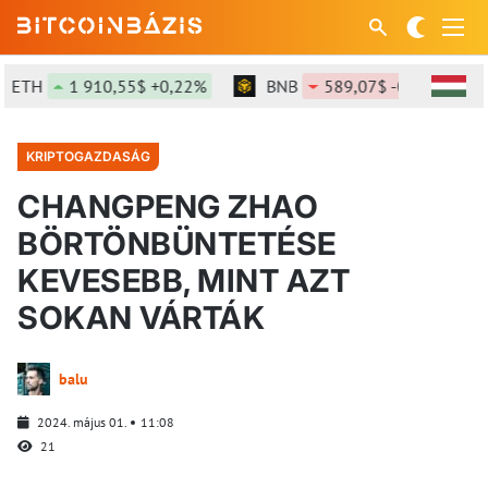
ETH
1 910,55$ +0,22%
BNB
589,07$ -0,78%
KRIPTOGAZDASÁG
CHANGPENG ZHAO
BÖRTÖNBÜNTETÉSE
KEVESEBB, MINT AZT
SOKAN VÁRTÁK
balu
2024. május 01.
11:08
21