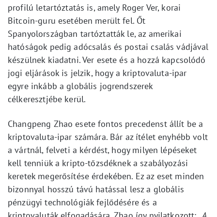
profilú letartóztatás is, amely Roger Ver, korai
Bitcoin-guru esetében merült fel. Őt
Spanyolországban tartóztatták le, az amerikai
hatóságok pedig adócsalás és postai csalás vádjával
készülnek kiadatni. Ver esete és a hozzá kapcsolódó
jogi eljárások is jelzik, hogy a kriptovaluta-ipar
egyre inkább a globális jogrendszerek
célkeresztjébe kerül.
Changpeng Zhao esete fontos precedenst állít be a
kriptovaluta-ipar számára. Bár az ítélet enyhébb volt
a vártnál, felveti a kérdést, hogy milyen lépéseket
kell tenniük a kripto-tőzsdéknek a szabályozási
keretek megerősítése érdekében. Ez az eset minden
bizonnyal hosszú távú hatással lesz a globális
pénzügyi technológiák fejlődésére és a
kriptovaluták elfogadására. Zhao így nyilatkozott:
„A