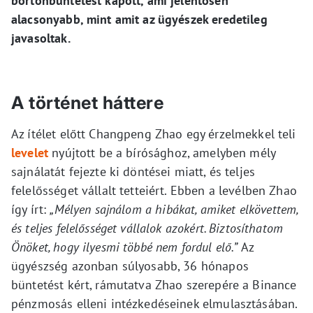
börtönbüntetést kapott, ami jelentősen
alacsonyabb, mint amit az ügyészek eredetileg
javasoltak.
A történet háttere
Az ítélet előtt Changpeng Zhao egy érzelmekkel teli
levelet
nyújtott be a bírósághoz, amelyben mély
sajnálatát fejezte ki döntései miatt, és teljes
felelősséget vállalt tetteiért. Ebben a levélben Zhao
így írt:
„Mélyen sajnálom a hibákat, amiket elkövettem,
és teljes felelősséget vállalok azokért. Biztosíthatom
Önöket, hogy ilyesmi többé nem fordul elő.”
Az
ügyészség azonban súlyosabb, 36 hónapos
büntetést kért, rámutatva Zhao szerepére a Binance
pénzmosás elleni intézkedéseinek elmulasztásában.