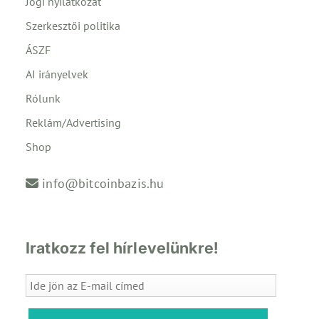
Jogi nyilatkozat
Szerkesztői politika
ÁSZF
AI irányelvek
Rólunk
Reklám/Advertising
Shop
info@bitcoinbazis.hu
Iratkozz fel hírlevelünkre!