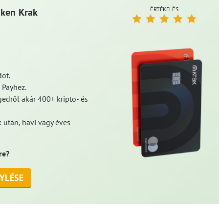
ÉRTÉKELÉS
aken Krak
ot.
 Payhez.
edről akár 400+ kripto- és
 után, havi vagy éves
re?
YLÉSE