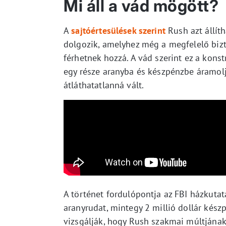
Mi áll a vád mögött?
A
sajtóértesülések szerint
Rush azt állít
dolgozik, amelyhez még a megfelelő biz
férhetnek hozzá. A vád szerint ez a konst
egy része aranyba és készpénzbe áramolj
átláthatatlanná vált.
A történet fordulópontja az FBI házkuta
aranyrudat, mintegy 2 millió dollár készp
vizsgálják, hogy Rush szakmai múltjának