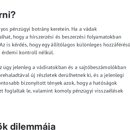
rni?
os pénzügyi botrány keretein. Ha a vádak
lhat, hogy a hírszerzési és beszerzési folyamatokban
Az is kérdés, hogy egy állítólagos különleges hozzáférés
érdemi kontroll nélkül.
z ügy jelenleg a vádiratokban és a sajtóbeszámolókban
rehaladtával új részletek derülhetnek ki, és a jelenlegi
ontosabb bizonyított tények azok, hogy a hatóságok
t foglaltak le, valamint komoly pénzügyi visszaélések
ök dilemmája