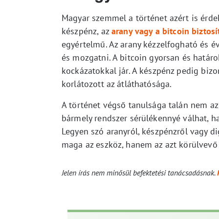
Magyar szemmel a történet azért is érdek
készpénz, az
arany vagy a bitcoin biztos
egyértelmű. Az arany kézzelfogható és é
és mozgatni. A bitcoin gyorsan és határo
kockázatokkal jár. A készpénz pedig bi
korlátozott az átláthatósága.
A történet végső tanulsága talán nem az
bármely rendszer sérülékennyé válhat, 
Legyen szó aranyról, készpénzről vagy di
maga az eszköz, hanem az azt körülvevő 
Jelen írás nem minősül befektetési tanácsadásnak.