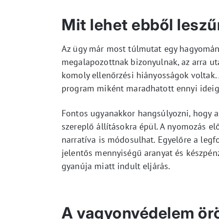
Mit lehet ebből leszű
Az ügy már most túlmutat egy hagyomány
megalapozottnak bizonyulnak, az arra uta
komoly ellenőrzési hiányosságok voltak. 
program miként maradhatott ennyi ideig 
Fontos ugyanakkor hangsúlyozni, hogy a
szereplő állításokra épül. A nyomozás elő
narratíva is módosulhat. Egyelőre a legf
jelentős mennyiségű aranyat és készpénz
gyanúja miatt indult eljárás.
A vagyonvédelem ör