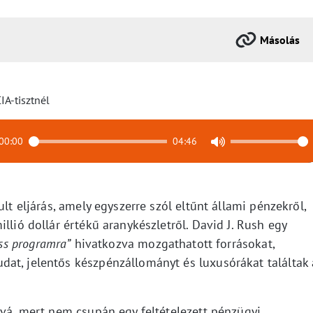
Másolás
00:00
04:46
ult eljárás, amely egyszerre szól eltűnt állami pénzekről,
llió dollár értékű aranykészletről. David J. Rush egy
ess programra”
hivatkozva mozgathatott forrásokat,
at, jelentős készpénzállományt és luxusórákat találtak 
ává, mert nem csupán egy feltételezett pénzügyi