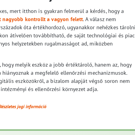
es, mert itthon is gyakran felmerül a kérdés, hogy a
ít nagyobb kontrollt a vagyon felett
. A válasz nem
vszázadok óta értékhordozó, ugyanakkor nehézkes tároln
kon átívelően továbbítható, de saját technológiai és piac
zonyos helyzetekben rugalmasságot ad, miközben
, hogy melyik eszköz a jobb értéktároló, hanem az, hogy
ha hiányoznak a megfelelő ellenőrzési mechanizmusok.
gitális eszközökről, a bizalom alapját végső soron nem
intézményi és ellenőrzési környezet adja.
Részletes jogi információ