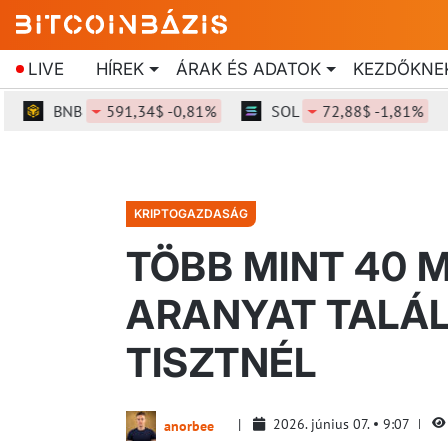
LIVE
HÍREK
ÁRAK ÉS ADATOK
KEZDŐKNE
BNB
591,34$ -0,81%
SOL
72,88$ -1,81%
KRIPTOGAZDASÁG
TÖBB MINT 40 M
ARANYAT TALÁL
TISZTNÉL
2026. június 07.
9:07
anorbee