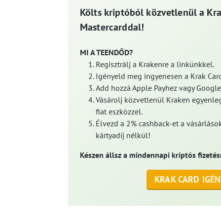
Költs kriptóból közvetlenül a Kr
Mastercarddal!
MI A TEENDŐD?
Regisztrálj a Krakenre a linkünkkel.
Igényeld meg ingyenesen a Krak Card
Add hozzá Apple Payhez vagy Google
Vásárolj közvetlenül Kraken egyenleg
fiat eszközzel.
Élvezd a 2% cashback-et a vásárlások
kártyadíj nélkül!
Készen állsz a mindennapi kriptós fizetés
KRAK CARD IGÉN