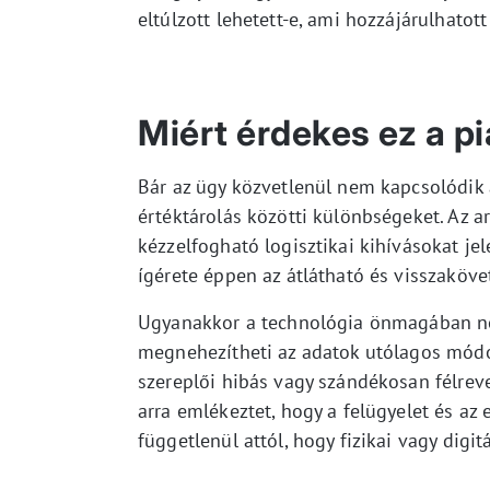
eltúlzott lehetett-e, ami hozzájárulhatot
Miért érdekes ez a p
Bár az ügy közvetlenül nem kapcsolódik a 
értéktárolás közötti különbségeket. Az ar
kézzelfogható logisztikai kihívásokat je
ígérete éppen az átlátható és visszaköve
Ugyanakkor a technológia önmagában ne
megnehezítheti az adatok utólagos módo
szereplői hibás vagy szándékosan félrev
arra emlékeztet, hogy a felügyelet és az
függetlenül attól, hogy fizikai vagy digit