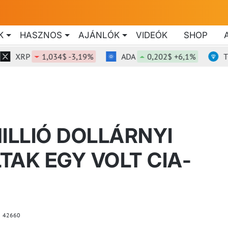
K
HASZNOS
AJÁNLÓK
VIDEÓK
SHOP
XRP
1,034$ -3,19%
ADA
0,202$ +6,1%
TON
ILLIÓ DOLLÁRNYI
TAK EGY VOLT CIA-
42660