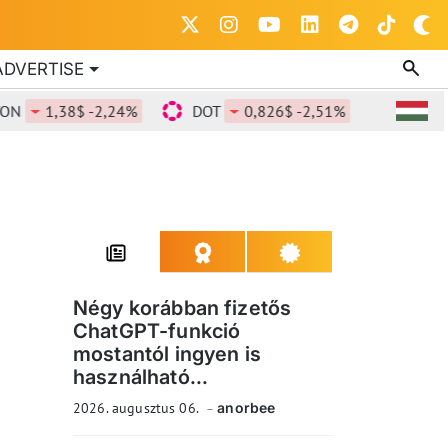
ADVERTISE
1,38$ -2,24%
DOT
0,826$ -2,51%
DOGE
0
Négy korábban fizetős
ChatGPT-funkció
mostantól ingyen is
használható...
2026. augusztus 06.
anorbee