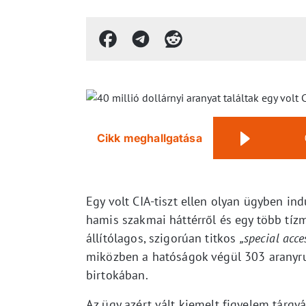
Cikk meghallgatása
Egy volt CIA-tiszt ellen olyan ügyben ind
hamis szakmai háttérről és egy több tízmi
állítólagos, szigorúan titkos
„special acc
miközben a hatóságok végül 303 aranyrud
birtokában.
Az ügy azért vált kiemelt figyelem tárgy