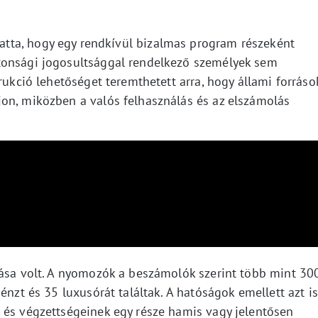
hatta, hogy egy rendkívül bizalmas program részeként
tonsági jogosultsággal rendelkező személyek sem
rukció lehetőséget teremthetett arra, hogy állami forráso
on, miközben a valós felhasználás és az elszámolás
tása volt. A nyomozók a beszámolók szerint több mint 30
énzt és 35 luxusórát találtak. A hatóságok emellett azt is
 és végzettségeinek egy része hamis vagy jelentősen