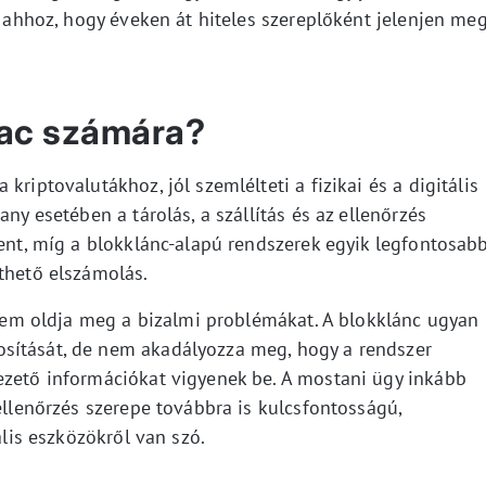
t ahhoz, hogy éveken át hiteles szereplőként jelenjen meg
iac számára?
kriptovalutákhoz, jól szemlélteti a fizikai és a digitális
any esetében a tárolás, a szállítás és az ellenőrzés
lent, míg a blokklánc-alapú rendszerek egyik legfontosab
thető elszámolás.
m oldja meg a bizalmi problémákat. A blokklánc ugyan
sítását, de nem akadályozza meg, hogy a rendszer
ezető információkat vigyenek be. A mostani ügy inkább
 ellenőrzés szerepe továbbra is kulcsfontosságú,
ális eszközökről van szó.