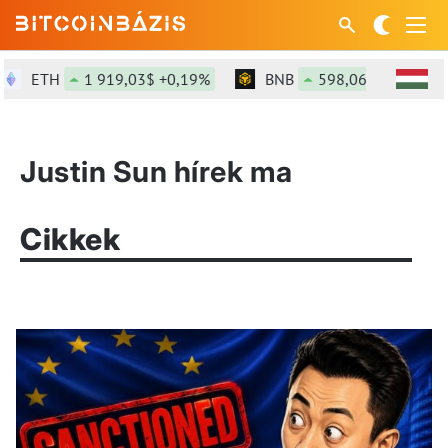
ETH
1 919,03$ +0,19%
BNB
598,06$ +1,08%
Justin Sun hírek ma
Cikkek