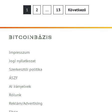
Bejegyzések
1
2
…
13
Következő
lapozása
Impresszum
Jogi nyilatkozat
Szerkesztői politika
ÁSZF
AI irányelvek
Rólunk
Reklám/Advertising
Shop