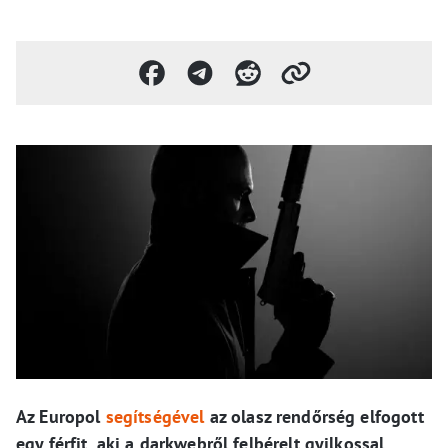
Az Europol
segítségével
az olasz rendőrség elfogott
egy férfit, aki a darkwebről felbérelt gyilkossal