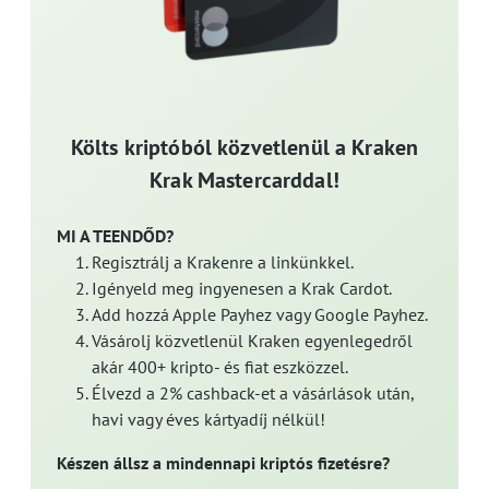
Költs kriptóból közvetlenül a Kraken
Krak Mastercarddal!
MI A TEENDŐD?
Regisztrálj a Krakenre a linkünkkel.
Igényeld meg ingyenesen a Krak Cardot.
Add hozzá Apple Payhez vagy Google Payhez.
Vásárolj közvetlenül Kraken egyenlegedről
akár 400+ kripto- és fiat eszközzel.
Élvezd a 2% cashback-et a vásárlások után,
havi vagy éves kártyadíj nélkül!
Készen állsz a mindennapi kriptós fizetésre?