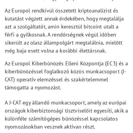
Az Europol rendkívül összetett kriptoanalízist és
kutatást végzett annak érdekében, hogy megtalálja
azt a szolgáltatót, amin keresztül bitcoint utalt a
férfi a gyilkosnak. A rendőrségnek végül időben
sikerült az olasz állampolgárt megtalálnia, mielőtt
még baja esett volna a korábbi élettársnak.
Az Europol Kiberbűnözés Elleni Központja (EC3) és a
kiberbűnözéssel foglalkozó közös munkacsoport (J-
CAT) operatív elemzéssel és szakértelemmel
támogatta a nyomozást.
A J-CAT egy állandó munkacsoport, amely az európai
országok kiberbiztonsági tisztviselőit egyesíti, akik a
különféle számítógépes bűnözéssel kapcsolatos
nyomozásokban vesznek aktívan részt.