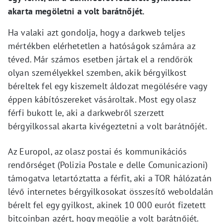
akarta megöletni a volt barátnőjét.
Ha valaki azt gondolja, hogy a darkweb teljes
mértékben elérhetetlen a hatóságok számára az
téved. Már számos esetben jártak el a rendőrök
olyan személyekkel szemben, akik bérgyilkost
béreltek fel egy kiszemelt áldozat megölésére vagy
éppen kábítószereket vásároltak. Most egy olasz
férfi bukott le, aki a darkwebről szerzett
bérgyilkossal akarta kivégeztetni a volt barátnőjét.
Az Europol, az olasz postai és kommunikációs
rendőrséget (Polizia Postale e delle Comunicazioni)
támogatva letartóztatta a férfit, aki a TOR hálózatán
lévő internetes bérgyilkosokat összesítő weboldalán
bérelt fel egy gyilkost, akinek 10 000 eurót fizetett
bitcoinban azért, hogy megölje a volt barátnőjét.