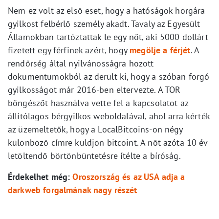
Nem ez volt az első eset, hogy a hatóságok horgára
gyilkost felbérlő személy akadt. Tavaly az Egyesült
Államokban tartóztattak le egy nőt, aki 5000 dollárt
fizetett egy férfinek azért, hogy
megölje a férjét
. A
rendőrség által nyilvánosságra hozott
dokumentumokból az derült ki, hogy a szóban forgó
gyilkosságot már 2016-ben eltervezte. A TOR
böngészőt használva vette fel a kapcsolatot az
állítólagos bérgyilkos weboldalával, ahol arra kérték
az üzemeltetők, hogy a LocalBitcoins-on négy
különböző címre küldjön bitcoint. A nőt azóta 10 év
letöltendő börtönbüntetésre ítélte a bíróság.
Érdekelhet még:
Oroszország és az USA adja a
darkweb forgalmának nagy részét