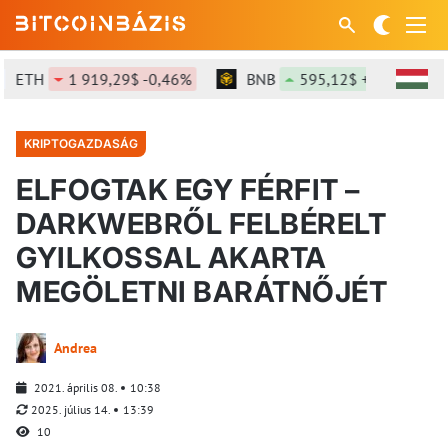
ETH
1 919,29$ -0,46%
BNB
595,12$ +0,68%
KRIPTOGAZDASÁG
ELFOGTAK EGY FÉRFIT –
DARKWEBRŐL FELBÉRELT
GYILKOSSAL AKARTA
MEGÖLETNI BARÁTNŐJÉT
Andrea
2021. április 08.
10:38
2025. július 14.
13:39
10