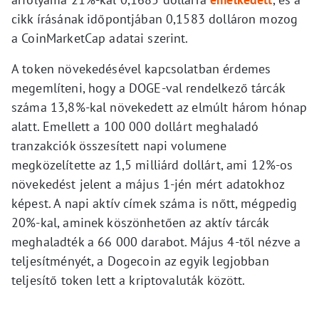
cikk írásának időpontjában 0,1583 dolláron mozog
a CoinMarketCap adatai szerint.
A token növekedésével kapcsolatban érdemes
megemlíteni, hogy a DOGE-val rendelkező tárcák
száma 13,8%-kal növekedett az elmúlt három hónap
alatt. Emellett a 100 000 dollárt meghaladó
tranzakciók összesített napi volumene
megközelítette az 1,5 milliárd dollárt, ami 12%-os
növekedést jelent a május 1-jén mért adatokhoz
képest. A napi aktív címek száma is nőtt, mégpedig
20%-kal, aminek köszönhetően az aktív tárcák
meghaladték a 66 000 darabot. Május 4-től nézve a
teljesítményét, a Dogecoin az egyik legjobban
teljesítő token lett a kriptovaluták között.