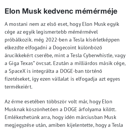
Elon Musk kedvenc mémérméje
A mostani nem az első eset, hogy Elon Musk egyik
cége az egyik legismertebb mémérmével
próbálkozik. még 2022-ben a Tesla kísérletképpen
elkezdte elfogadni a Dogecoint különböző
árucikkekért cserébe, mint a Tesla Cyberwhistle, vagy
a Giga Texas” övcsat. Ezután a milliárdos másik cége,
a SpaceX is integrálta a DOGE-ban történő
fizetéseket, így ezen vállalat is elfogadja azt egyes
termékeiért.
Az érme esetében többször volt már, hogy Elon
Musknak köszönhetően a DOGE árfolyama kilőtt.
Emlékezhetünk arra, hogy idén márciusban Musk
megjegyzése után, amiben kijelentette, hogy a Tesla