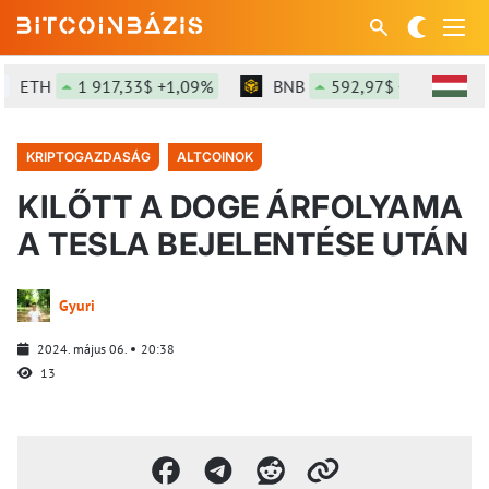
ETH
1 917,33$ +1,09%
BNB
592,97$ +0,85%
KRIPTOGAZDASÁG
ALTCOINOK
KILŐTT A DOGE ÁRFOLYAMA
A TESLA BEJELENTÉSE UTÁN
Gyuri
2024. május 06.
20:38
13