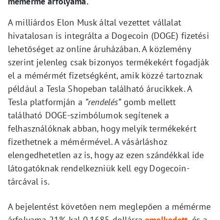
mémérme árfolyama.
A milliárdos Elon Musk által vezettet vállalat
hivatalosan is integrálta a Dogecoin (DOGE) fizetési
lehetőséget az online áruházában. A közlemény
szerint jelenleg csak bizonyos termékekért fogadják
el a mémérmét fizetségként, amik közzé tartoznak
például a Tesla Shopeban található árucikkek. A
Tesla platformján a
”rendelés”
gomb mellett
található DOGE-szimbólumok segítenek a
felhasználóknak abban, hogy melyik termékekért
fizethetnek a mémérmével. A vásárláshoz
elengedhetetlen az is, hogy az ezen szándékkal ide
látogatóknak rendelkezniük kell egy Dogecoin-
tárcával is.
A bejelentést követően nem meglepően a mémérme
árfolyama 21%-kal 0,1685 dollárra
emelkedett
, és a