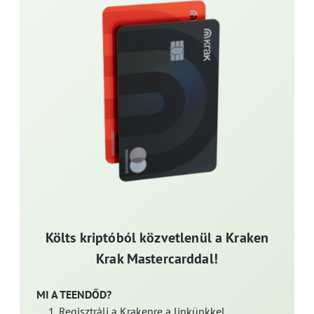
Költs kriptóból közvetlenül a Kraken
Krak Mastercarddal!
MI A TEENDŐD?
Regisztrálj a Krakenre a linkünkkel.