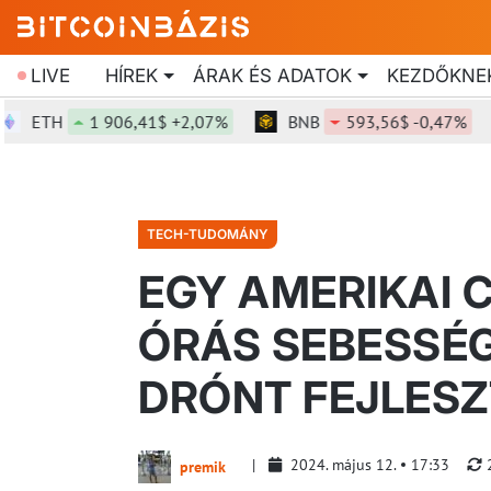
LIVE
HÍREK
ÁRAK ÉS ADATOK
KEZDŐKNE
H
1 906,41$ +2,07%
BNB
593,56$ -0,47%
SO
TECH-TUDOMÁNY
EGY AMERIKAI C
ÓRÁS SEBESSÉ
DRÓNT FEJLESZ
2024. május 12.
17:33
premik