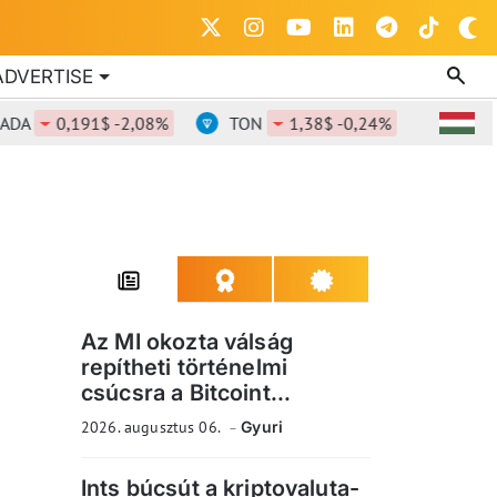
ADVERTISE
0,191$ -2,08%
TON
1,38$ -0,24%
DOT
0,826
Az MI okozta válság
repítheti történelmi
csúcsra a Bitcoint...
2026. augusztus 06.
Gyuri
Ints búcsút a kriptovaluta-