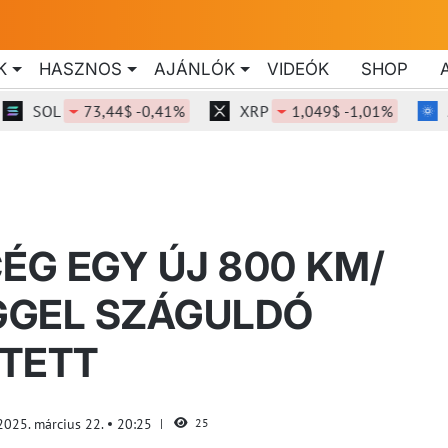
K
HASZNOS
AJÁNLÓK
VIDEÓK
SHOP
L
73,44$ -0,41%
XRP
1,049$ -1,01%
ADA
ÉG EGY ÚJ 800 KM/
GGEL SZÁGULDÓ
TETT
2025. március 22.
20:25
25