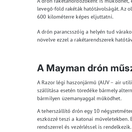
A drón rakétahordozóként is működhet, 
levegő-föld rakéták hatótávolságát. Az o
600 kilométerre képes eljuttatni.
A drón parancsszóig a helyén tud várakoz
növelve ezzel a rakétarendszerek hatótá
A Mayman drón műsz
A Razor légi haszonjármű (AUV – air utili
szállítása esetén töredéke bármely altern
bármilyen üzemanyaggal működhet.
A teherszállító drón egy 10 négyzetmétern
eszközzé teszi a katonai műveletekben. 
rendszerrel és vezérléssel is rendelkezik.