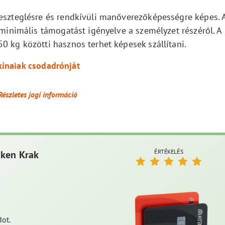
veszteglésre és rendkívüli manőverezőképességre képes. 
, minimális támogatást igényelve a személyzet részéről. A
0 kg közötti hasznos terhet képesek szállítani.
kínaiak csodadrónját
Részletes jogi információ
ÉRTÉKELÉS
aken Krak
ot.