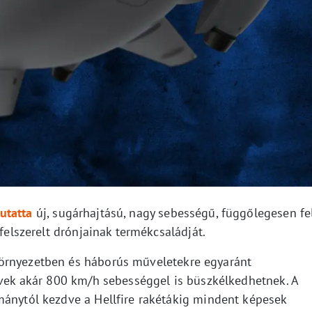
utatta
új, sugárhajtású, nagy sebességű, függőlegesen fe
 felszerelt drónjainak termékcsaládját.
örnyezetben és háborús műveletekre egyaránt
művek akár 800 km/h sebességgel is büszkélkedhetnek. A
mánytól kezdve a Hellfire rakétákig mindent képesek