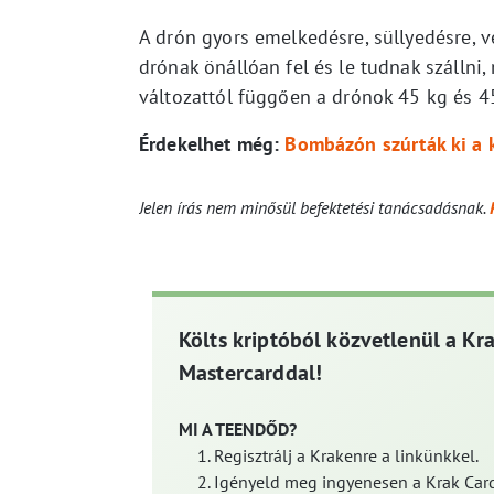
A drón gyors emelkedésre, süllyedésre, 
drónak önállóan fel és le tudnak szállni
változattól függően a drónok 45 kg és 45
Érdekelhet még:
Bombázón szúrták ki a 
Jelen írás nem minősül befektetési tanácsadásnak.
Költs kriptóból közvetlenül a Kr
Mastercarddal!
MI A TEENDŐD?
Regisztrálj a Krakenre a linkünkkel.
Igényeld meg ingyenesen a Krak Card