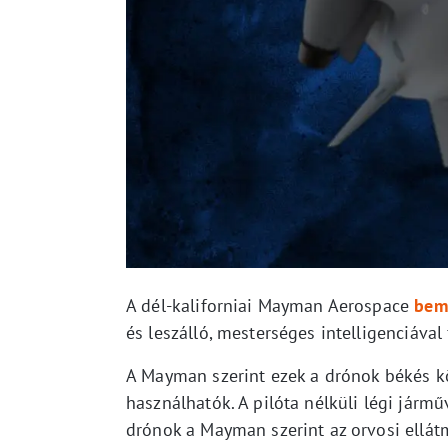
A dél-kaliforniai Mayman Aerospace
bem
és leszálló, mesterséges intelligenciával
A Mayman szerint ezek a drónok békés k
használhatók. A pilóta nélküli légi jár
drónok a Mayman szerint az orvosi ellát