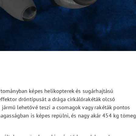
rtományban képes helikopterek és sugárhajtású
ffektor dróntípusát a drága cirkálórakéták olcsó
elt jármű lehetővé teszi a csomagok vagy rakéták pontos
magasságban is képes repülni, és nagy akár 454 kg töme