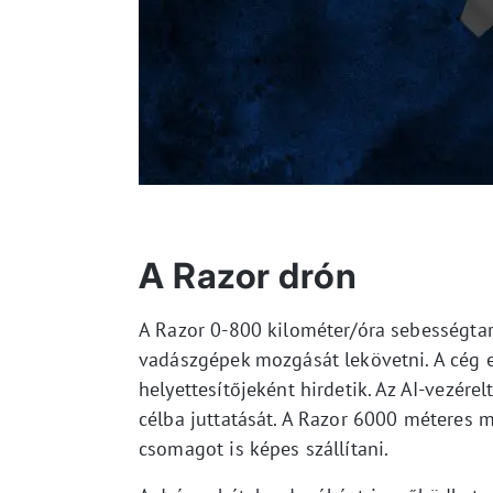
A Razor drón
A Razor 0-800 kilométer/óra sebességta
vadászgépek mozgását lekövetni. A cég e
helyettesítőjeként hirdetik. Az AI-vezér
célba juttatását. A Razor 6000 méteres 
csomagot is képes szállítani.