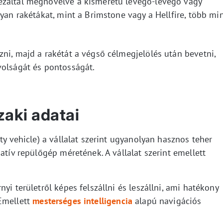
ezáltal megnövelve a kisméretű levegő-levegő vagy
lyan rakétákat, mint a Brimstone vagy a Hellfire, több mi
ni, majd a rakétát a végső célmegjelölés után bevetni,
volságát és pontosságát.
aki adatai
ty vehicle) a vállalat szerint ugyanolyan hasznos teher
atív repülőgép méretének. A vállalat szerint emellett
yi területről képes felszállni és leszállni, ami hatékony
Emellett
mesterséges intelligencia
alapú navigációs