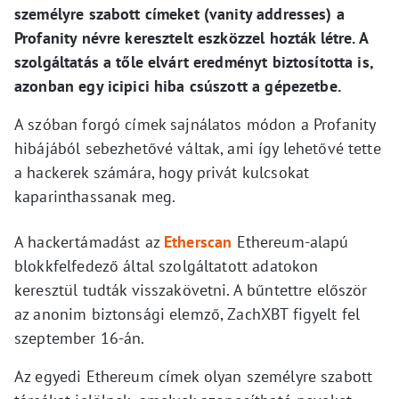
személyre szabott címeket (vanity addresses) a
Profanity névre keresztelt eszközzel hozták létre. A
szolgáltatás a tőle elvárt eredményt biztosította is,
azonban egy icipici hiba csúszott a gépezetbe.
A szóban forgó címek sajnálatos módon a Profanity
hibájából sebezhetővé váltak, ami így lehetővé tette
a hackerek számára, hogy privát kulcsokat
kaparinthassanak meg.
A hackertámadást az
Etherscan
Ethereum-alapú
blokkfelfedező által szolgáltatott adatokon
keresztül tudták visszakövetni. A bűntettre először
az anonim biztonsági elemző, ZachXBT figyelt fel
szeptember 16-án.
Az egyedi Ethereum címek olyan személyre szabott