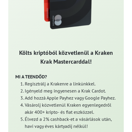
Költs kriptóból közvetlenül a Kraken
Krak Mastercarddal!
MI A TEENDŐD?
Regisztrálj a Krakenre a linkünkkel.
Igényeld meg ingyenesen a Krak Cardot.
Add hozzá Apple Payhez vagy Google Payhez.
Vásárolj közvetlenül Kraken egyenlegedről
akár 400+ kripto- és fiat eszközzel.
Élvezd a 2% cashback-et a vásárlások után,
havi vagy éves kártyadíj nélkül!