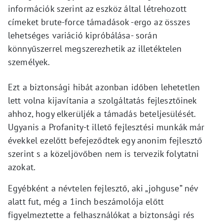
információk szerint az eszköz által létrehozott
címeket brute-force támadások -ergo az összes
lehetséges variáció kipróbálása- során
könnyűszerrel megszerezhetik az illetéktelen
személyek.
Ezt a biztonsági hibát azonban időben lehetetlen
lett volna kijavítania a szolgáltatás fejlesztőinek
ahhoz, hogy elkerüljék a támadás beteljesülését.
Ugyanis a Profanity-t illető fejlesztési munkák már
évekkel ezelőtt befejeződtek egy anonim fejlesztő
szerint s a közeljövőben nem is tervezik folytatni
azokat.
Egyébként a névtelen fejlesztő, aki „johguse” név
alatt fut, még a 1inch beszámolója előtt
figyelmeztette a felhasználókat a biztonsági rés