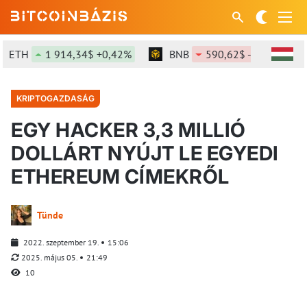
ETH
1 914,34$ +0,42%
BNB
590,62$ -0,52%
KRIPTOGAZDASÁG
EGY HACKER 3,3 MILLIÓ
DOLLÁRT NYÚJT LE EGYEDI
ETHEREUM CÍMEKRŐL
Tünde
2022. szeptember 19.
15:06
2025. május 05.
21:49
10