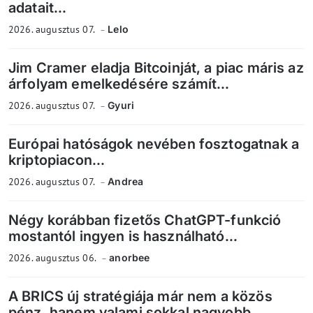
adatait...
2026. augusztus 07.
Lelo
Jim Cramer eladja Bitcoinját, a piac máris az
árfolyam emelkedésére számít...
2026. augusztus 07.
Gyuri
Európai hatóságok nevében fosztogatnak a
kriptopiacon...
2026. augusztus 07.
Andrea
Négy korábban fizetős ChatGPT-funkció
mostantól ingyen is használható...
2026. augusztus 06.
anorbee
A BRICS új stratégiája már nem a közös
pénz, hanem valami sokkal nagyobb...