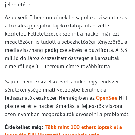
jelenlétére.
Az egyedi Ethereum címek lecsapolása viszont csak
a tőzsdeaggregátor tájékoztatója után vette
kezdetét. Feltételezések szerint a hacker már ezt
megelőzően is tudott a sebezhetőségi tényezőről, a
médiavisszhang pedig cselekvésre buzdította. A 3,3
millió dolláros összesített összeget a károsultak
címeiről egy új Ethereum címre továbbította.
Sajnos nem ez az első eset, amikor egy rendszer
sérülékenysége miatt veszélybe kerülnek a
felhasználók eszközei. Nemrégiben az
OpenSea
NFT
piacteret érte hackertámadás, a fejlesztők viszont
azon nyomban megpróbálták orvosolni a problémát.
Érdekelhet még:
Több mint 100 ethert loptak el a