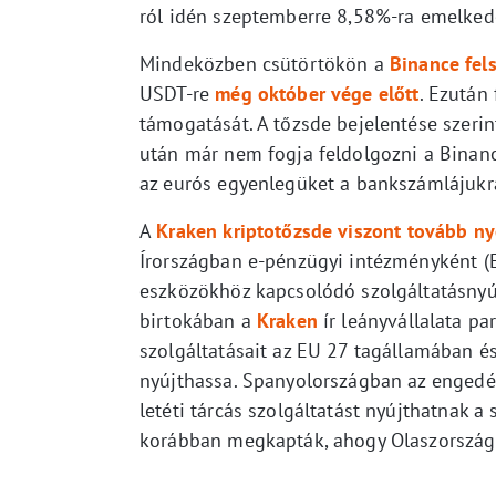
ról idén szeptemberre 8,58%-ra emelked
Mindeközben csütörtökön a
Binance
fel
USDT-re
még október vége előtt
. Ezután
támogatását. A tőzsde bejelentése szeri
után már nem fogja feldolgozni a Binance
az eurós egyenlegüket a bankszámlájukr
A
Kraken kriptotőzsde viszont tovább 
Írországban e-pénzügyi intézményként (E
eszközökhöz kapcsolódó szolgáltatásnyúj
birtokában a
Kraken
ír leányvállalata pa
szolgáltatásait az EU 27 tagállamában és
nyújthassa. Spanyolországban az engedé
letéti tárcás szolgáltatást nyújthatnak 
korábban megkapták, ahogy Olaszországb