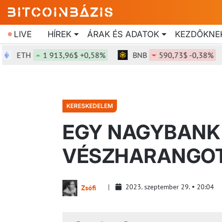
LIVE
HÍREK
ÁRAK ÉS ADATOK
KEZDŐKNE
ETH
1 913,96$ +0,58%
BNB
590,73$ -0,38%
KERESKEDELEM
EGY NAGYBANK
VÉSZHARANGO
2023. szeptember 29.
20:04
Zsófi