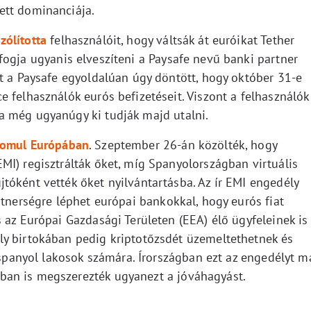
ett dominanciája.
szólította
felhasználóit, hogy váltsák át euróikat Tether
 fogja ugyanis elveszíteni a Paysafe nevű banki partner
nt a Paysafe egyoldalúan úgy döntött, hogy október 31-e
 felhasználók eurós befizetéseit. Viszont a felhasználók
a még ugyanúgy ki tudják majd utalni.
nyomul Európában
. Szeptember 26-án közölték, hogy
MI) regisztrálták őket, míg Spanyolországban virtuális
tóként vették őket nyilvántartásba. Az ír EMI engedély
rtnerségre léphet európai bankokkal, hogy eurós fiat
 az Európai Gazdasági Területen (EEA) élő ügyfeleinek is
ly birtokában pedig kriptotőzsdét üzemeltethetnek és
a spanyol lakosok számára. Írországban ezt az engedélyt m
an is megszerezték ugyanezt a jóváhagyást.