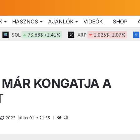
K
HASZNOS
AJÁNLÓK
VIDEÓK
SHOP
SOL
73,68$ +1,41%
XRP
1,025$ -1,07%
AD
 MÁR KONGATJA A
T
2025. július 01.
21:55
10