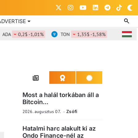
ADVERTISE
A
0,2$ -1,01%
TON
1,35$ -1,58%
DOT
0,82
Most a halál torkában áll a
Bitcoin...
2026. augusztus 07.
Zsófi
Hatalmi harc alakult ki az
Ondo Finance-nél az