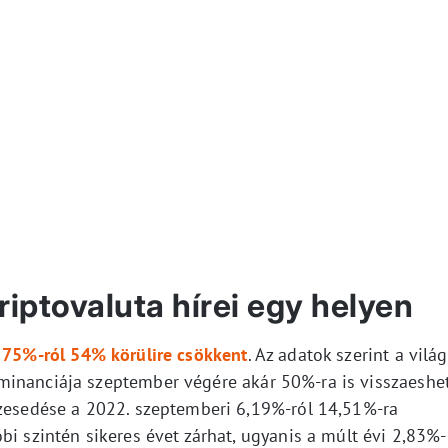
iptovaluta hírei egy helyen
 75%-ról 54% körülire csökkent
. Az adatok szerint a világ
minanciája szeptember végére akár 50%-ra is visszaeshet
szesedése a 2022. szeptemberi 6,19%-ról 14,51%-ra
bi szintén sikeres évet zárhat, ugyanis a múlt évi 2,83%-