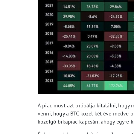
A piac most azt próbálja kitalálni, hog
venni, hogy a BTC közel két éve medve p
közelgő bikapiac kapcsán, ahogy egyre k