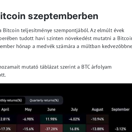
Bitcoin szeptemberben
 Bitcoin teljesítménye szempontjából. Az elmúlt évek
rében tudott havi szinten növekedést mutatni a Bitcoi
eptember hónap a medvék számára a múltban kedvezőbbn
 hozamait mutató táblázat szerint a BTC árfolyam
tt.