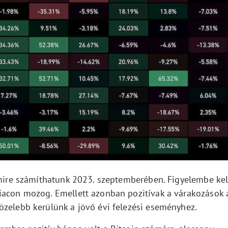
y mire számíthatunk 2023. szeptemberében. Figyelembe kel
iacon mozog. Emellett azonban pozitívak a várakozások 
özelebb kerülünk a jövő évi felezési eseményhez.