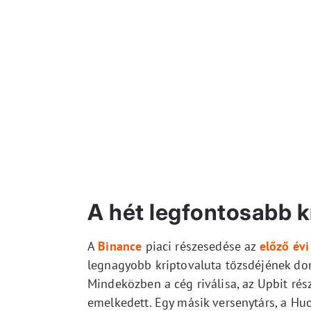
A hét legfontosabb kr
A
Binance
piaci részesedése az
előző évi
legnagyobb kriptovaluta tőzsdéjének do
Mindeközben a cég riválisa, az Upbit ré
emelkedett. Egy másik versenytárs, a Huo