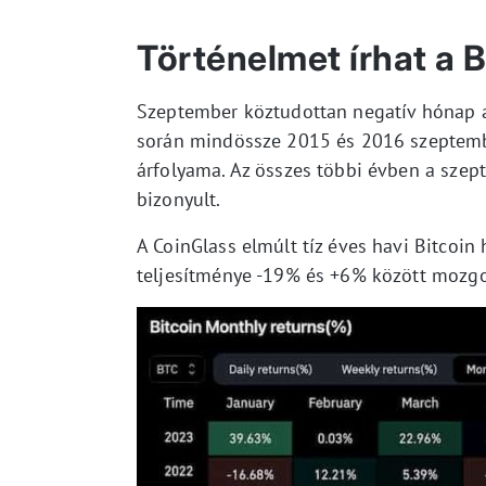
Történelmet írhat a 
Szeptember köztudottan negatív hónap a
során mindössze 2015 és 2016 szeptembe
árfolyama. Az összes többi évben a sz
bizonyult.
A CoinGlass elmúlt tíz éves havi Bitcoin
teljesítménye -19% és +6% között mozgo