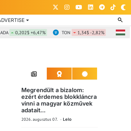
ADVERTISE
0,202$ +6,47%
TON
1,34$ -2,82%
DOT
0,8
Megrendült a bizalom:
ezért érdemes blokkláncra
vinni a magyar közművek
adatait...
2026. augusztus 07.
Lelo