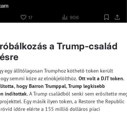
próbálkozás a Trump-család
lésre
y egy állítólagosan Trumphoz köthető token került
, hogy semmi köze az elnökjelölthöz.
Ott volt a DJT token.
 állította, hogy Barron Trumppal, Trump legkisebb
n indítottak.
A Trump családból senki sem erősítette meg
rojekttel. Egy másik ilyen token, a Restore the Republic
 rövid időre elérte a 155 millió dolláros piaci