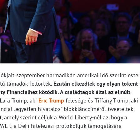
ókjait szeptember harmadikán amerikai idő szerint este
tú támadók feltörték.
Ezután elkezdtek egy olyan tokent
ty Financialhez kötődik. A családtagok által az elmúlt
 Lara Trump, aki
Eric Trump
felesége és Tiffany Trump, aki
ncial „egyetlen hivatalos” blokklánccíméről tweeteltek.
 amely szerint céljuk a World Liberty-nél az, hogy a
$WL-t, a DeFi hitelezési protokolljuk támogatására