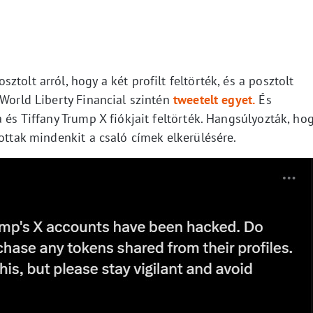
tolt arról, hogy a két profilt feltörték, és a posztolt
 World Liberty Financial szintén
tweetelt egyet.
És
 és Tiffany Trump X fiókjait feltörték. Hangsúlyozták, ho
tottak mindenkit a csaló címek elkerülésére.