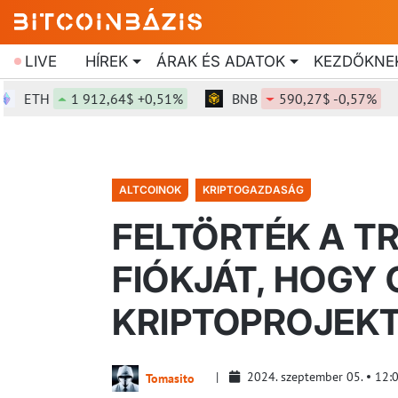
LIVE
HÍREK
ÁRAK ÉS ADATOK
KEZDŐKNE
TH
1 912,64$ +0,51%
BNB
590,27$ -0,57%
S
ALTCOINOK
KRIPTOGAZDASÁG
FELTÖRTÉK A T
FIÓKJÁT, HOGY
KRIPTOPROJEK
2024. szeptember 05.
12:
Tomasito