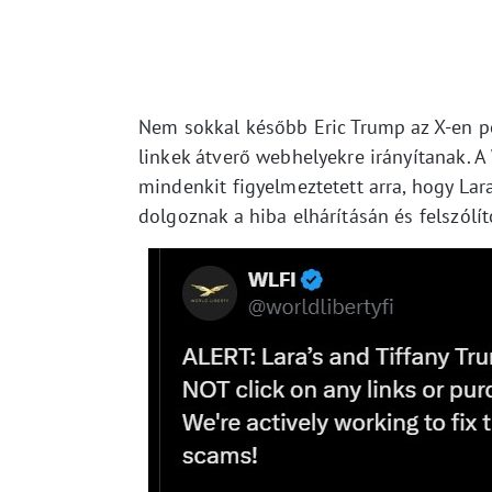
Nem sokkal később Eric Trump az X-en posz
linkek átverő webhelyekre irányítanak. A
mindenkit figyelmeztetett arra, hogy Lara
dolgoznak a hiba elhárításán és felszólí