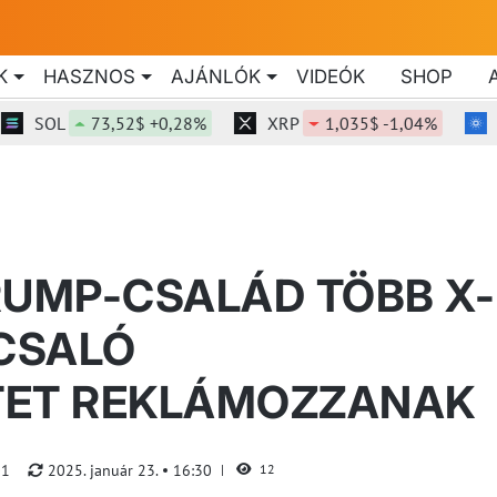
K
HASZNOS
AJÁNLÓK
VIDEÓK
SHOP
OL
73,52$ +0,28%
XRP
1,035$ -1,04%
ADA
RUMP-CSALÁD TÖBB X-
 CSALÓ
TET REKLÁMOZZANAK
01
2025. január 23.
16:30
12