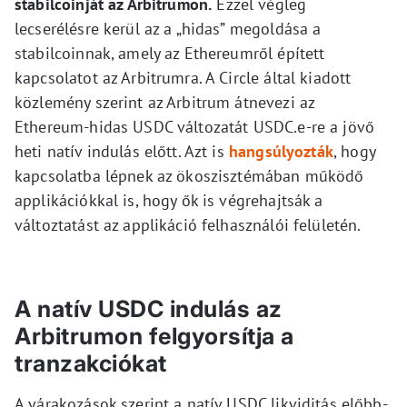
stabilcoinját az Arbitrumon.
Ezzel végleg
lecserélésre kerül az a „hidas” megoldása a
stabilcoinnak, amely az Ethereumről épített
kapcsolatot az Arbitrumra. A Circle által kiadott
közlemény szerint az Arbitrum átnevezi az
Ethereum-hidas USDC változatát USDC.e-re a jövő
heti natív indulás előtt. Azt is
hangsúlyozták
, hogy
kapcsolatba lépnek az ökoszisztémában működő
applikációkkal is, hogy ők is végrehajtsák a
változtatást az applikáció felhasználói felületén.
A natív USDC indulás az
Arbitrumon felgyorsítja a
tranzakciókat
A várakozások szerint a natív USDC likviditás előbb-