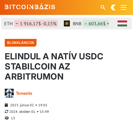
ETH
1 916,17$ -0,15%
BNB
603,66$ +1,38%
BLOKKLÁNCOK
ELINDUL A NATÍV USDC
STABILCOIN AZ
ARBITRUMON
Tomasito
2023. június 02.
19:01
2024. október 01.
15:49
13