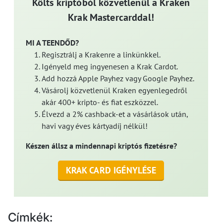
Költs kriptóból közvetlenül a Kraken
Krak Mastercarddal!
MI A TEENDŐD?
Regisztrálj a Krakenre a linkünkkel.
Igényeld meg ingyenesen a Krak Cardot.
Add hozzá Apple Payhez vagy Google Payhez.
Vásárolj közvetlenül Kraken egyenlegedről
akár 400+ kripto- és fiat eszközzel.
Élvezd a 2% cashback-et a vásárlások után,
havi vagy éves kártyadíj nélkül!
Készen állsz a mindennapi kriptós fizetésre?
KRAK CARD IGÉNYLÉSE
Címkék: