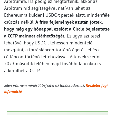
Arbitrumra. Ha pedig ez megtörténik, akkor az
Arbitrum híd segítségével natívan lehet az
Ethereumra küldeni USDC-t percek alatt, mindenféle
csúszás nélkül.
A friss fejlemények azután jöttek,
hogy még egy hónappal ezelőtt a Circle bejelentette
a CCTP mainnet elérhetőségét.
Ez ugye azt teszi
lehetővé, hogy USDC-t lehessen mindenfelé
mozgatni, a forrásláncon történő égetéssel és a
célláncon történő létrehozással. A tervek szerint
2023 második felében majd további láncokra is
átkerülhet a CCTP.
Jelen írás nem minősül befektetési tanácsadásnak.
Részletes jogi
információ