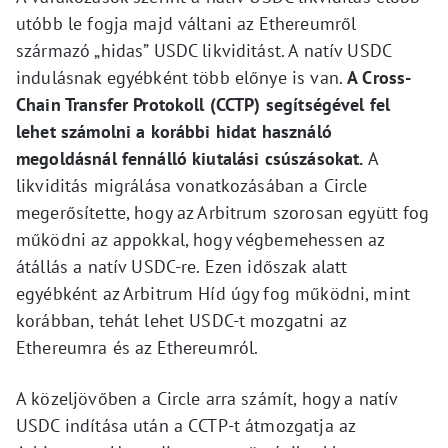
utóbb le fogja majd váltani az Ethereumről
származó „hidas” USDC likviditást. A natív USDC
indulásnak egyébként több előnye is van.
A Cross-
Chain Transfer Protokoll (CCTP) segítségével fel
lehet számolni a korábbi hidat használó
megoldásnál fennálló kiutalási csúszásokat.
A
likviditás migrálása vonatkozásában a Circle
megerősítette, hogy az Arbitrum szorosan együtt fog
működni az appokkal, hogy végbemehessen az
átállás a natív USDC-re. Ezen időszak alatt
egyébként az Arbitrum Híd úgy fog működni, mint
korábban, tehát lehet USDC-t mozgatni az
Ethereumra és az Ethereumról.
A közeljövőben a Circle arra számít, hogy a natív
USDC indítása után a CCTP-t átmozgatja az