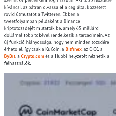
szerint öt percenként fog frissülni. Aki több részletre
kíváncsi, az bátran olvassa el a cég által közzétett
rövid útmutatót a Twitteren. Ebben a
tweetfolyamban példaként a Binance
kriptotőzsdéjét mutatták be, amely 65 milliárd
dollárnál több tőkével rendelkezik a tárcacímein. Az
új funkció hiányossága, hogy nem minden tőzsdére
érhető el, így csak a KuCoin, a
Bitfinex
, az OKX, a
ByBit
, a
Crypto.com
és a Huobi helyzetét nézhetik a
felhasználók.