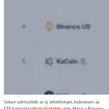
Sokan üdvözölték az új lehetőséget, különösen az
FTX kriptotőzsdével
történtek
után. Maga a Binance