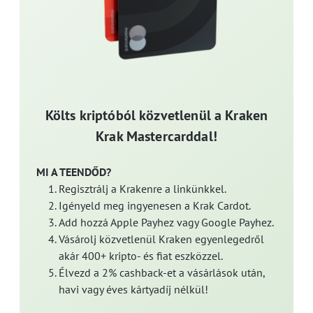
Költs kriptóból közvetlenül a Kraken
Krak Mastercarddal!
MI A TEENDŐD?
Regisztrálj a Krakenre a linkünkkel.
Igényeld meg ingyenesen a Krak Cardot.
Add hozzá Apple Payhez vagy Google Payhez.
Vásárolj közvetlenül Kraken egyenlegedről
akár 400+ kripto- és fiat eszközzel.
Élvezd a 2% cashback-et a vásárlások után,
havi vagy éves kártyadíj nélkül!