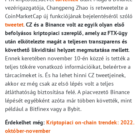
vezérigazgatója, Changpeng Zhao is retweetelte a
CoinMarketCap új funkciójának bejelentéséről szóló
tweetet
.
CZ és a Binance volt az egyik olyan első
befolyásos kriptopiaci szereplő, amely az FTX-ügy
után elkötelezte magát a teljesen transzparens és
követhető likviditási helyzet megmutatása mellett
.
Ennek keretében november 10-én közzé is tették a
teljes tőkére vonatkozó információikat, beleértve a
tárcacímeket is. És ha lehet hinni CZ tweetjeinek,
akkor ez még csak az első lépés volt a teljes
átláthatóság biztosítása felé. A piacvezető Binance
lépését egyébként azóta már többen követték, mint
például a Bitfinex vagy a Bybit.
Érdekelhet még:
Kriptopiaci on-chain trendek: 2022.
október-november