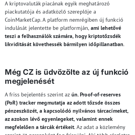
A kriptovaluták piacának egyik meghatározó
piackutatója és adatközlő szereplője a
CoinMarketCap. A platform nemrégiben új funkció
indulását jelentette be platformján,
ami lehetővé
teszi a felhasználók számára, hogy kriptotőzsdék
likviditását követhessék bármilyen időpillanatban
.
Még CZ is üdvözölte az új funkció
megjelenését
A friss bejelentés szerint az
ún. Proof-of-reserves
(PoR) tracker megmutatja az adott tőzsde összes
pénzeszközét, a kapcsolódó nyilvános tárcacímeket,
az azokon lévő egyenlegeket, valamint ennek
megfelelően a tárcák értékeit
. Az adat a közlemény