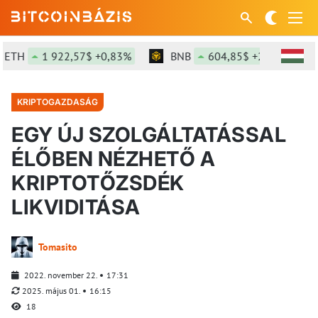
H
1 922,57$ +0,83%
BNB
604,85$ +2,32%
SO
KRIPTOGAZDASÁG
EGY ÚJ SZOLGÁLTATÁSSAL
ÉLŐBEN NÉZHETŐ A
KRIPTOTŐZSDÉK
LIKVIDITÁSA
Tomasito
2022. november 22.
17:31
2025. május 01.
16:15
18