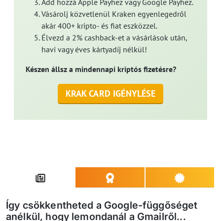
Add hozzá Apple Payhez vagy Google Payhez.
Vásárolj közvetlenül Kraken egyenlegedről
akár 400+ kripto- és fiat eszközzel.
Élvezd a 2% cashback-et a vásárlások után,
havi vagy éves kártyadíj nélkül!
Készen állsz a mindennapi kriptós fizetésre?
KRAK CARD IGÉNYLÉSE
Így csökkentheted a Google-függőséget
anélkül, hogy lemondanál a Gmailről...