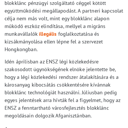
blokklánc pénzügyi szolgáltató céggel kötött
együttműködési megállapodást. A partneri kapcsolat
célja nem más volt, mint egy blokklánc alapon
működő eszköz elindítása, mellyel a migráns
munkavállalók
illegális
foglalkoztatása és
kizsákmányolása ellen lépne fel a szervezet
Hongkongban.
Idén áprilisban az ENSZ légi közlekedésre
szakosodott ügynökségének elnöke jelentette be,
hogy a légi közlekedési rendszer átalakítására és a
károsanyag kibocsátás csökkentésére kívánnak
blokklánc technológiát használni. Júliusban pedig
egyes jelentések arra hívták fel a figyelmet, hogy az
ENSZ a fenntartható városfejlesztés blokklánc
megoldásain dolgozik Afganisztánban.