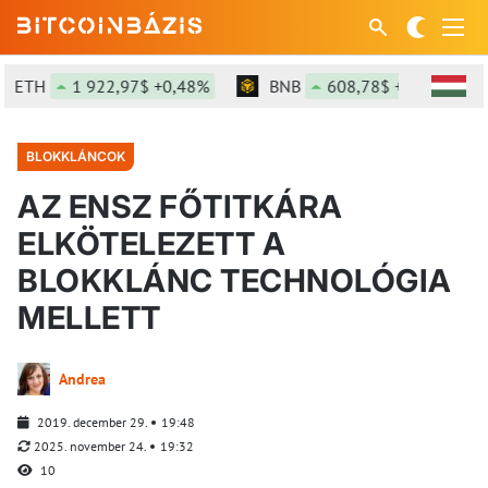
ETH
1 922,97$ +0,48%
BNB
608,78$ +3,1%
BLOKKLÁNCOK
AZ ENSZ FŐTITKÁRA
ELKÖTELEZETT A
BLOKKLÁNC TECHNOLÓGIA
MELLETT
Andrea
2019. december 29.
19:48
2025. november 24.
19:32
10