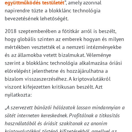
együttműködés testületét
”, amely azonnal
napirendre tűzte a blokklánc technológia
bevezetésének lehetőségét.
2018 szeptemberében a főtitkár arról is beszélt,
hogy globális szinten az emberek hogyan és milyen
mértékben vesztették el a nemzeti intézményekbe
és az államokba vetett bizalmukat. Véleménye
szerint a blokklánc technológia alkalmazása óriási
előrelépést jelenthetne és hozzájárulhatna a
bizalom visszaszerzéséhez. A kriptovalutákról
viszont kifejezetten kritikusan beszélt. Azt
nyilatkozta:
„
A szervezett bűnözői hálózatok lassan mindannyian a
sötét interneten kereskednek. Profitálnak a titkosítás
használatából és óriásit szakítanak az anonim
kriptovalutákkal történő kifizetésekből, amellyel az