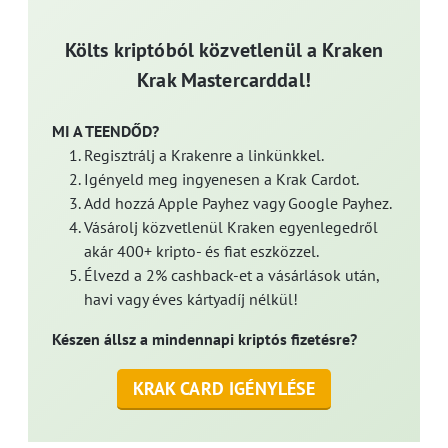
Költs kriptóból közvetlenül a Kraken
Krak Mastercarddal!
MI A TEENDŐD?
Regisztrálj a Krakenre a linkünkkel.
Igényeld meg ingyenesen a Krak Cardot.
Add hozzá Apple Payhez vagy Google Payhez.
Vásárolj közvetlenül Kraken egyenlegedről
akár 400+ kripto- és fiat eszközzel.
Élvezd a 2% cashback-et a vásárlások után,
havi vagy éves kártyadíj nélkül!
Készen állsz a mindennapi kriptós fizetésre?
KRAK CARD IGÉNYLÉSE