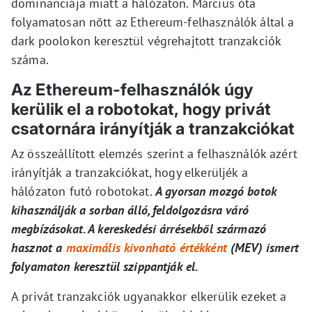
dominanciája miatt a hálózaton. Március óta
folyamatosan nőtt az Ethereum-felhasználók által a
dark poolokon keresztül végrehajtott tranzakciók
száma.
Az Ethereum-felhasználók úgy
kerülik el a robotokat, hogy privát
csatornára irányítják a tranzakciókat
Az összeállított elemzés szerint a felhasználók azért
irányítják a tranzakciókat, hogy elkerüljék a
hálózaton futó robotokat.
A gyorsan mozgó botok
kihasználják a sorban álló, feldolgozásra váró
megbízásokat. A kereskedési árrésekből származó
hasznot a
maximális kivonható értékként
(MEV) ismert
folyamaton keresztül szippantják el.
A privát tranzakciók ugyanakkor elkerülik ezeket a