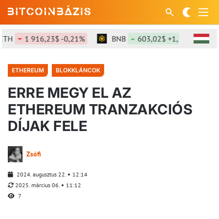
1 916,23$ -0,21%
BNB
603,02$ +1,26%
SOL
ETHEREUM
BLOKKLÁNCOK
ERRE MEGY EL AZ
ETHEREUM TRANZAKCIÓS
DÍJAK FELE
Zsófi
2024. augusztus 22.
12:14
2025. március 06.
11:12
7