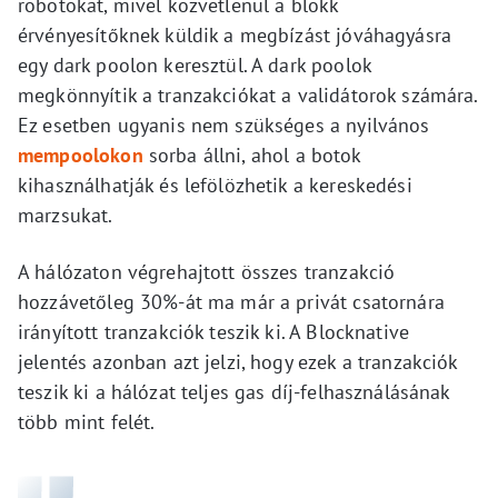
robotokat, mivel közvetlenül a blokk
érvényesítőknek küldik a megbízást jóváhagyásra
egy dark poolon keresztül. A dark poolok
megkönnyítik a tranzakciókat a validátorok számára.
Ez esetben ugyanis nem szükséges a nyilvános
mempoolokon
sorba állni, ahol a botok
kihasználhatják és lefölözhetik a kereskedési
marzsukat.
A hálózaton végrehajtott összes tranzakció
hozzávetőleg 30%-át ma már a privát csatornára
irányított tranzakciók teszik ki. A Blocknative
jelentés azonban azt jelzi, hogy ezek a tranzakciók
teszik ki a hálózat teljes gas díj-felhasználásának
több mint felét.