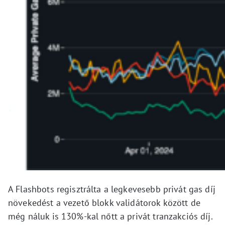
A Flashbots regisztrálta a legkevesebb privát gas díj
növekedést a vezető blokk validátorok között de
még náluk is 130%-kal nőtt a privát tranzakciós díj.