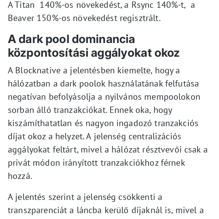
A Titan 140%-os növekedést, a Rsync 140%-t, a
Beaver 150%-os növekedést regisztrált.
A dark pool dominancia
központosítási aggályokat okoz
A Blocknative a jelentésben kiemelte, hogy a
hálózatban a dark poolok használatának felfutása
negatívan befolyásolja a nyilvános mempoolokon
sorban álló tranzakciókat. Ennek oka, hogy
kiszámíthatatlan és nagyon ingadozó tranzakciós
díjat okoz a helyzet. A jelenség centralizációs
aggályokat feltárt, mivel a hálózat résztvevői csak a
privát módon irányított tranzakciókhoz férnek
hozzá.
A jelentés szerint a jelenség csökkenti a
transzparenciát a láncba kerülő díjaknál is, mivel a