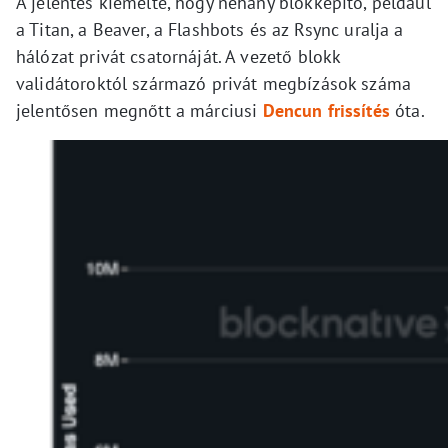
A jelentés kiemelte, hogy néhány blokképítő, például
a Titan, a Beaver, a Flashbots és az Rsync uralja a
hálózat privát csatornáját. A vezető blokk
validátoroktól származó privát megbízások száma
jelentősen megnőtt a márciusi
Dencun frissítés
óta.