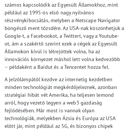
számos kapcsolódik az Egyesült Államokhoz, mint
például az 1995-ös első nagy nyilvános
részvénykibocsátás, melyben a Netscape Navigator
böngésző ment tőzsdére. Az USA-nak köszönhetjük a
Google-t, a Facebookot, a Twittert, vagy a Youtube-
ot, ám a szakértő szerint ezek a cégek az Egyesült
Államokon kívül is létrejöttek volna, ha az
innovációs környezet máshol lett volna kedvezőbb
– példaként a Baidut és a Tencentet hozza fel.
A jelzőlámpától kezdve az internetig kezdetben
minden technológiát megkérdőjeleznek, azonban
stratégiai hibát vét Amerika, ha teljesen lemond
arról, hogy vezető legyen a web3 gazdaság
fejlődésében. Már most is vannak olyan
technológiák, melyekben Ázsia és Európa az USA
előtt jár, mint például az 5G, és bizonyos chipek