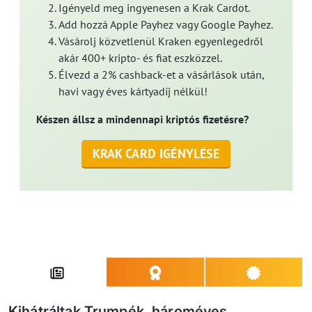
Igényeld meg ingyenesen a Krak Cardot.
Add hozzá Apple Payhez vagy Google Payhez.
Vásárolj közvetlenül Kraken egyenlegedről
akár 400+ kripto- és fiat eszközzel.
Élvezd a 2% cashback-et a vásárlások után,
havi vagy éves kártyadíj nélkül!
Készen állsz a mindennapi kriptós fizetésre?
KRAK CARD IGÉNYLÉSE
Kihátráltak Trumpék, hároméves