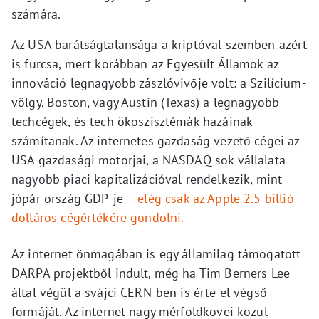
számára.
Az USA barátságtalansága a kriptóval szemben azért
is furcsa, mert korábban az Egyesült Államok az
innováció legnagyobb zászlóvivője volt: a Szilícium-
völgy, Boston, vagy Austin (Texas) a legnagyobb
techcégek, és tech ökoszisztémák hazáinak
számítanak. Az internetes gazdaság vezető cégei az
USA gazdasági motorjai, a NASDAQ sok vállalata
nagyobb piaci kapitalizációval rendelkezik, mint
jópár ország GDP-je –
elég csak az Apple 2.5 billió
dolláros cégértékére gondolni.
Az internet önmagában is egy államilag támogatott
DARPA projektből indult, még ha Tim Berners Lee
által végül a svájci CERN-ben is érte el végső
formáját. Az internet nagy mérföldkövei közül