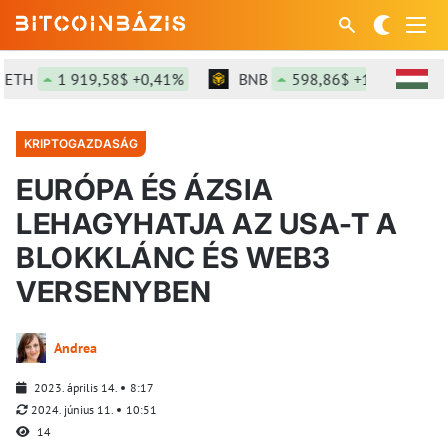
TH
1 919,58$ +0,41%
BNB
598,86$ +1,22%
KRIPTOGAZDASÁG
EURÓPA ÉS ÁZSIA
LEHAGYHATJA AZ USA-T A
BLOKKLÁNC ÉS WEB3
VERSENYBEN
Andrea
2023. április 14.
8:17
2024. június 11.
10:51
14