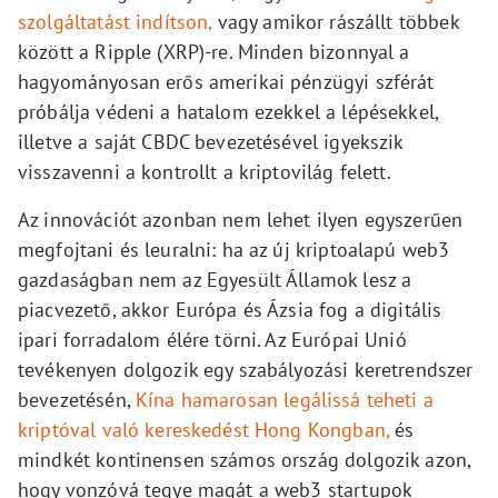
szolgáltatást indítson,
vagy amikor rászállt többek
között a Ripple (XRP)-re. Minden bizonnyal a
hagyományosan erős amerikai pénzügyi szférát
próbálja védeni a hatalom ezekkel a lépésekkel,
illetve a saját CBDC bevezetésével igyekszik
visszavenni a kontrollt a kriptovilág felett.
Az innovációt azonban nem lehet ilyen egyszerűen
megfojtani és leuralni: ha az új kriptoalapú web3
gazdaságban nem az Egyesült Államok lesz a
piacvezető, akkor Európa és Ázsia fog a digitális
ipari forradalom élére törni. Az Európai Unió
tevékenyen dolgozik egy szabályozási keretrendszer
bevezetésén,
Kína hamarosan legálissá teheti a
kriptóval való kereskedést Hong Kongban,
és
mindkét kontinensen számos ország dolgozik azon,
hogy vonzóvá tegye magát a web3 startupok