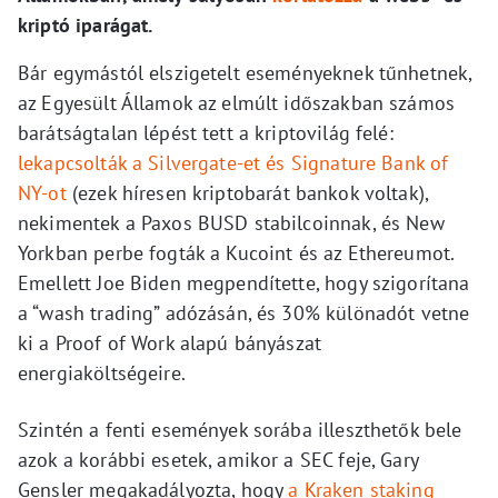
kriptó iparágat.
Bár egymástól elszigetelt eseményeknek tűnhetnek,
az Egyesült Államok az elmúlt időszakban számos
barátságtalan lépést tett a kriptovilág felé:
lekapcsolták a Silvergate-et és Signature Bank of
NY-ot
(ezek híresen kriptobarát bankok voltak),
nekimentek a Paxos BUSD stabilcoinnak, és New
Yorkban perbe fogták a Kucoint és az Ethereumot.
Emellett Joe Biden megpendítette, hogy szigorítana
a “wash trading” adózásán, és 30% különadót vetne
ki a Proof of Work alapú bányászat
energiaköltségeire.
Szintén a fenti események sorába illeszthetők bele
azok a korábbi esetek, amikor a SEC feje, Gary
Gensler megakadályozta, hogy
a Kraken staking