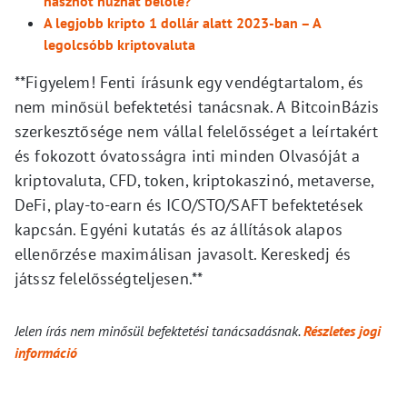
hasznot húzhat belőle?
A legjobb kripto 1 dollár alatt 2023-ban – A
legolcsóbb kriptovaluta
**Figyelem! Fenti írásunk egy vendégtartalom, és
nem minősül befektetési tanácsnak. A BitcoinBázis
szerkesztősége nem vállal felelősséget a leírtakért
és fokozott óvatosságra inti minden Olvasóját a
kriptovaluta, CFD, token, kriptokaszinó, metaverse,
DeFi, play-to-earn és ICO/STO/SAFT befektetések
kapcsán. Egyéni kutatás és az állítások alapos
ellenőrzése maximálisan javasolt. Kereskedj és
játssz felelősségteljesen.**
Jelen írás nem minősül befektetési tanácsadásnak.
Részletes jogi
információ