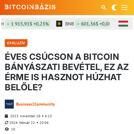
1 915,91$ +0,23%
BNB
601,36$ +0,08%
SOL
EXKLUZÍV
ÉVES CSÚCSON A BITCOIN
BÁNYÁSZATI BEVÉTEL, EZ AZ
ÉRME IS HASZNOT HÚZHAT
BELŐLE?
Business2Community
2023. november 18.
6:15
2024. február 22.
20:06
10