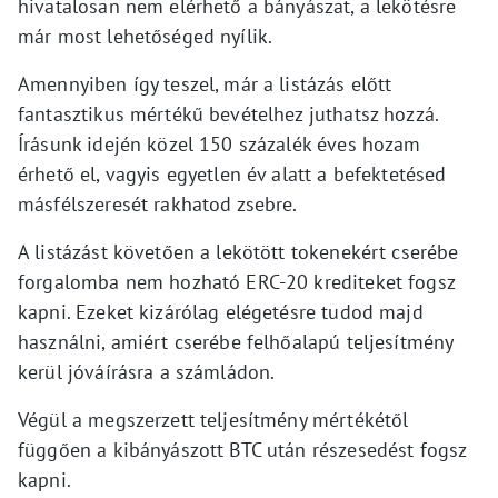
hivatalosan nem elérhető a bányászat, a lekötésre
már most lehetőséged nyílik.
Amennyiben így teszel, már a listázás előtt
fantasztikus mértékű bevételhez juthatsz hozzá.
Írásunk idején közel 150 százalék éves hozam
érhető el, vagyis egyetlen év alatt a befektetésed
másfélszeresét rakhatod zsebre.
A listázást követően a lekötött tokenekért cserébe
forgalomba nem hozható ERC-20 krediteket fogsz
kapni. Ezeket kizárólag elégetésre tudod majd
használni, amiért cserébe felhőalapú teljesítmény
kerül jóváírásra a számládon.
Végül a megszerzett teljesítmény mértékétől
függően a kibányászott BTC után részesedést fogsz
kapni.