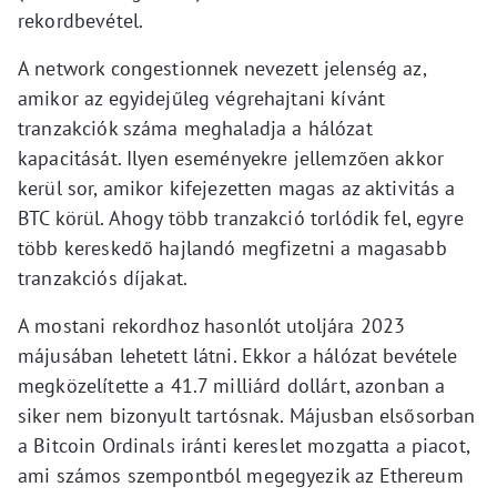
rekordbevétel.
A network congestionnek nevezett jelenség az,
amikor az egyidejűleg végrehajtani kívánt
tranzakciók száma meghaladja a hálózat
kapacitását. Ilyen eseményekre jellemzően akkor
kerül sor, amikor kifejezetten magas az aktivitás a
BTC körül. Ahogy több tranzakció torlódik fel, egyre
több kereskedő hajlandó megfizetni a magasabb
tranzakciós díjakat.
A mostani rekordhoz hasonlót utoljára 2023
májusában lehetett látni. Ekkor a hálózat bevétele
megközelítette a 41.7 milliárd dollárt, azonban a
siker nem bizonyult tartósnak. Májusban elsősorban
a Bitcoin Ordinals iránti kereslet mozgatta a piacot,
ami számos szempontból megegyezik az Ethereum