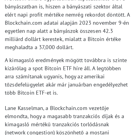
bányászatban is, hiszen a bányászati szektor által
elért napi profit mértéke nemrég rekordot döntött. A
Blockchain.com adatai alapján 2023 november 9-én
egyetlen nap alatt a bányászok összesen 42.3
milliárd dollárt kerestek, mialatt a Bitcoin értéke
meghaladta a 37,000 dollárt.
A kimagasló eredmények mögött továbbra is szinte
kizárólag a spot Bitcoin ETF híre áll. A legtöbben
arra számítanak ugyanis, hogy az amerikai
tőzsdefelügyelet akár már januárban engedélyezhet
több Bitcoin ETF-et is.
Lane Kasselman, a Blockchain.com vezetője
elmondta, hogy a magasabb tranzakciós díjak és a
kimagasló mértékű tranzakciós torlódásnak
(network congestion) köszönhető a mostani