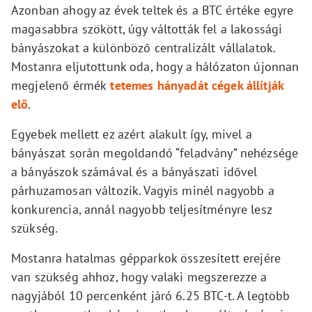
Azonban ahogy az évek teltek és a BTC értéke egyre
magasabbra szökött, úgy váltották fel a lakossági
bányászokat a különböző centralizált vállalatok.
Mostanra eljutottunk oda, hogy a hálózaton újonnan
megjelenő érmék
tetemes hányadát cégek állítják
elő
.
Egyebek mellett ez azért alakult így, mivel a
bányászat során megoldandó “feladvány” nehézsége
a bányászok számával és a bányászati idővel
párhuzamosan változik. Vagyis minél nagyobb a
konkurencia, annál nagyobb teljesítményre lesz
szükség.
Mostanra hatalmas gépparkok összesített erejére
van szükség ahhoz, hogy valaki megszerezze a
nagyjából 10 percenként járó 6.25 BTC-t. A legtöbb