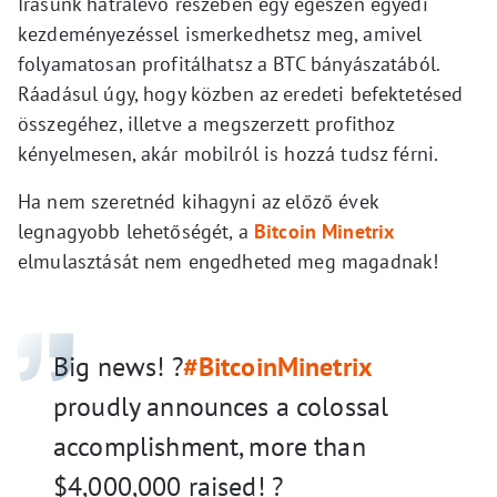
Írásunk hátralévő részében egy egészen egyedi
kezdeményezéssel ismerkedhetsz meg, amivel
folyamatosan profitálhatsz a BTC bányászatából.
Ráadásul úgy, hogy közben az eredeti befektetésed
összegéhez, illetve a megszerzett profithoz
kényelmesen, akár mobilról is hozzá tudsz férni.
Ha nem szeretnéd kihagyni az előző évek
legnagyobb lehetőségét, a
Bitcoin Minetrix
elmulasztását nem engedheted meg magadnak!
Big news! ?
#BitcoinMinetrix
proudly announces a colossal
accomplishment, more than
$4,000,000 raised! ?