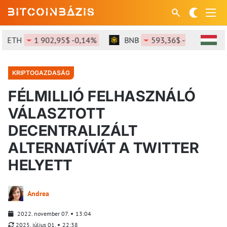
ETH
1 902,95$ -0,14%
BNB
593,36$ -0,17%
KRIPTOGAZDASÁG
FÉLMILLIÓ FELHASZNÁLÓ
VÁLASZTOTT
DECENTRALIZÁLT
ALTERNATÍVÁT A TWITTER
HELYETT
Andrea
2022. november 07.
13:04
2025. július 01.
22:38