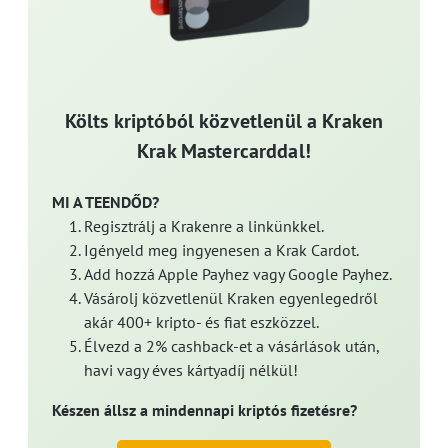
Költs kriptóból közvetlenül a Kraken
Krak Mastercarddal!
MI A TEENDŐD?
Regisztrálj a Krakenre a linkünkkel.
Igényeld meg ingyenesen a Krak Cardot.
Add hozzá Apple Payhez vagy Google Payhez.
Vásárolj közvetlenül Kraken egyenlegedről
akár 400+ kripto- és fiat eszközzel.
Élvezd a 2% cashback-et a vásárlások után,
havi vagy éves kártyadíj nélkül!
Készen állsz a mindennapi kriptós fizetésre?