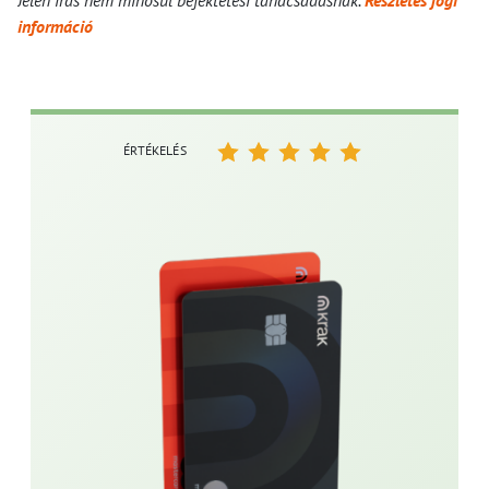
Jelen írás nem minősül befektetési tanácsadásnak.
Részletes jogi
információ
ÉRTÉKELÉS