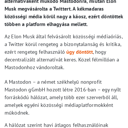
alternatívaként működő Mastodonra, miután Elon
Musk megvásárolta a Twittert. A kékmadaras
közösségi média körül nagy a káosz, ezért döntöttek
többen a platform elhagyása mellett.
Az Elon Musk által felvásárolt közösségi médiaóriás,
a Twitter körül rengeteg a bizonytalanság és kritika,
ezért rengeteg felhasználó
úgy döntött
, hogy
decentralizált alternatívát keres. Közel félmillóan a
Mastodonhoz vándoroltak.
A Mastodon – a német székhelyű nonprofit
Mastodon gGmbH hozott létre 2016-ban – egy nyílt
forráskódú hálózat, amely több ezer szerverből áll,
amelyek egyéni közösségi médiaplatformokként
működnek.
A hálózat szerint havi átlagos felhasználóinak