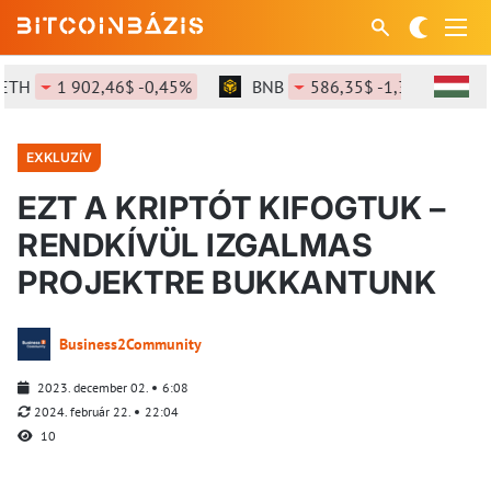
1 902,46$ -0,45%
BNB
586,35$ -1,38%
SOL
EXKLUZÍV
EZT A KRIPTÓT KIFOGTUK –
RENDKÍVÜL IZGALMAS
PROJEKTRE BUKKANTUNK
Business2Community
2023. december 02.
6:08
2024. február 22.
22:04
10