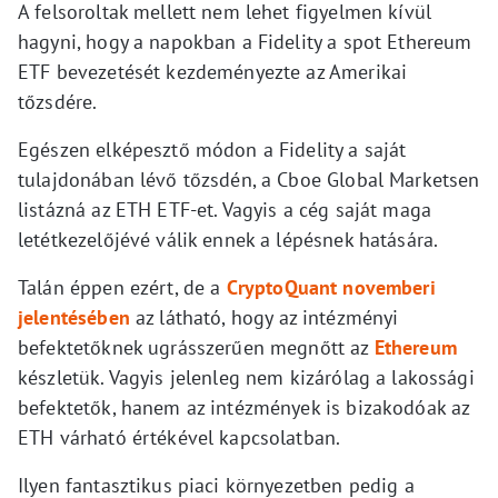
A felsoroltak mellett nem lehet figyelmen kívül
hagyni, hogy a napokban a Fidelity a spot Ethereum
ETF bevezetését kezdeményezte az Amerikai
tőzsdére.
Egészen elképesztő módon a Fidelity a saját
tulajdonában lévő tőzsdén, a Cboe Global Marketsen
listázná az ETH ETF-et. Vagyis a cég saját maga
letétkezelőjévé válik ennek a lépésnek hatására.
Talán éppen ezért, de a
CryptoQuant novemberi
jelentésében
az látható, hogy az intézményi
befektetőknek ugrásszerűen megnőtt az
Ethereum
készletük. Vagyis jelenleg nem kizárólag a lakossági
befektetők, hanem az intézmények is bizakodóak az
ETH várható értékével kapcsolatban.
Ilyen fantasztikus piaci környezetben pedig a