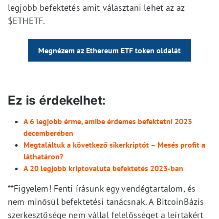
legjobb befektetés amit választani lehet az az
$ETHETF.
Megnézem az Ethereum ETF token oldalát
Ez is érdekelhet:
A 6 legjobb érme, amibe érdemes befektetni 2023
decemberében
Megtaláltuk a következő sikerkriptót – Mesés profit a
láthatáron?
A 20 legjobb kriptovaluta befektetés 2023-ban
**Figyelem! Fenti írásunk egy vendégtartalom, és
nem minősül befektetési tanácsnak. A BitcoinBázis
szerkesztősége nem vállal felelősséget a leírtakért