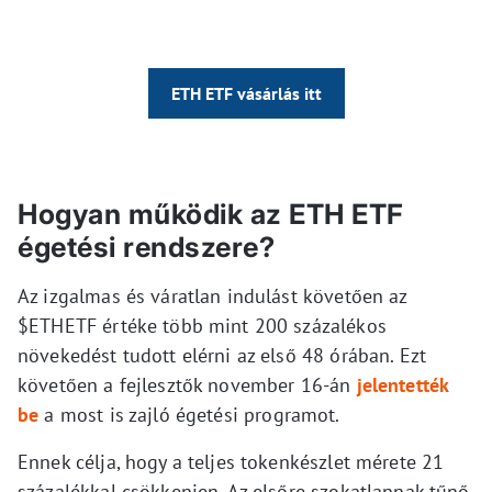
ETH ETF vásárlás itt
Hogyan működik az ETH ETF
égetési rendszere?
Az izgalmas és váratlan indulást követően az
$ETHETF értéke több mint 200 százalékos
növekedést tudott elérni az első 48 órában. Ezt
követően a fejlesztők november 16-án
jelentették
be
a most is zajló égetési programot.
Ennek célja, hogy a teljes tokenkészlet mérete 21
százalékkal csökkenjen. Az elsőre szokatlannak tűnő