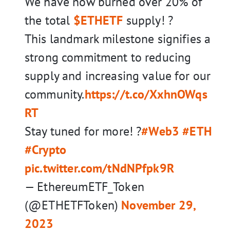
We have now burned over 20% of
the total
$ETHETF
supply! ?
This landmark milestone signifies a
strong commitment to reducing
supply and increasing value for our
community.
https://t.co/XxhnOWqs
RT
Stay tuned for more! ?
#Web3
#ETH
#Crypto
pic.twitter.com/tNdNPfpk9R
— EthereumETF_Token
(@ETHETFToken)
November 29,
2023