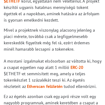
$ETHETF
körül, egyáltalán nem véletlenül. A projekt
készítői ugyanis hatalmas mennyiségű tokent
égettek el a napokban, aminek hatására az árfolyam
is gyorsan emelkedni kezdett.
Mivel a projektnek viszonylag alacsony jelenleg a
piaci mérete, továbbá csak a legfigyelmesebb
kereskedők figyeltek még fel rá, ezért érdemes
minél hamarabb lecsapni a tokenekre.
A mostani izgalmakat elsősorban az váltotta ki, hogy
a csapat egyetlen nap alatt 1 millió
ERC-20
$ETHETF-et semmisített meg, amely a teljes
tokenkészlet 1 százalékát teszi ki. Az égetés
részleteit az
Etherscan felületén
tudod ellenőrizni.
Ez az égetés azonban csak egy apró része volt egy
nagyobb programnak, aminek keretében a csapat a