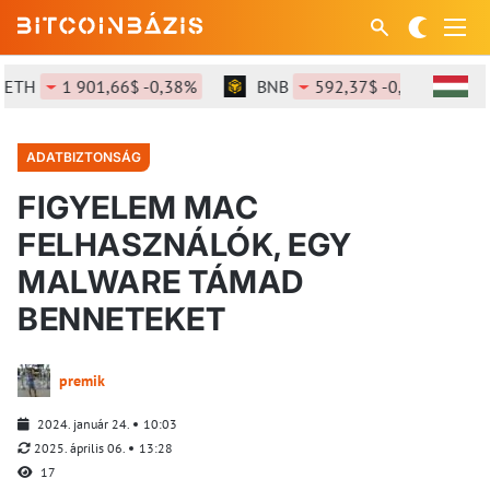
H
1 901,66$ -0,38%
BNB
592,37$ -0,47%
SO
ADATBIZTONSÁG
FIGYELEM MAC
FELHASZNÁLÓK, EGY
MALWARE TÁMAD
BENNETEKET
premik
2024. január 24.
10:03
2025. április 06.
13:28
17