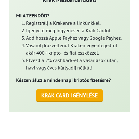
MI A TEENDŐD?
Regisztrálj a Krakenre a linkünkkel.
Igényeld meg ingyenesen a Krak Cardot.
Add hozzá Apple Payhez vagy Google Payhez.
Vásárolj közvetlenül Kraken egyenlegedről
akár 400+ kripto- és fiat eszközzel.
Élvezd a 2% cashback-et a vásárlások után,
havi vagy éves kártyadíj nélkül!
Készen állsz a mindennapi kriptós fizetésre?
KRAK CARD IGÉNYLÉSE