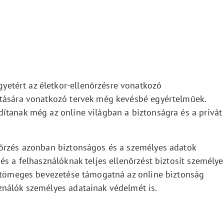
etért az életkor-ellenőrzésre vonatkozó
jtására vonatkozó tervek még kevésbé egyértelműek.
ítanak még az online világban a biztonságra és a privát
nőrzés azonban biztonságos és a személyes adatok
és a felhasználóknak teljes ellenőrzést biztosít személye
a tömeges bevezetése támogatná az online biztonság
ználók személyes adatainak védelmét is.