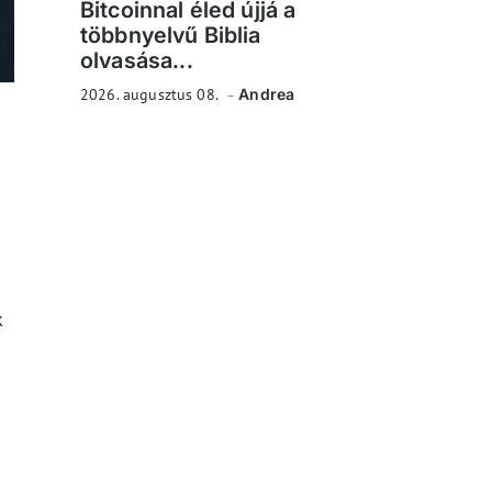
Bitcoinnal éled újjá a
többnyelvű Biblia
olvasása...
2026. augusztus 08.
Andrea
k