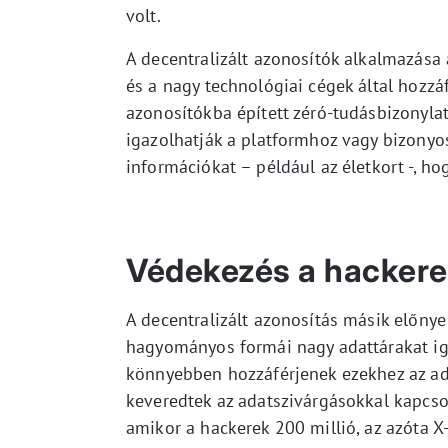
volt.
A decentralizált azonosítók alkalmazása
és a nagy technológiai cégek által hozzá
azonosítókba épített zéró-tudásbizonylat
igazolhatják a platformhoz vagy bizonyo
információkat – például az életkort -, h
Védekezés a hackere
A decentralizált azonosítás másik előnye 
hagyományos formái nagy adattárakat igé
könnyebben hozzáférjenek ezekhez az ad
keveredtek az adatszivárgásokkal kapcsol
amikor a hackerek 200 millió, az azóta X