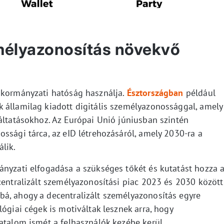
emélyazonosítás növekvő
 kormányzati hatóság használja.
Észtországban
például
 államilag kiadott digitális személyazonossággal, amely
áltatásokhoz. Az Európai Unió júniusban szintén
ssági tárca, az eID létrehozásáról, amely 2030-ra a
lik.
ányzati elfogadása a szükséges tőkét és kutatást hozza 
centralizált személyazonosítási piac 2023 és 2030 között
á, ahogy a decentralizált személyazonosítás egyre
lógiai cégek is motiváltak lesznek arra, hogy
atalom ismét a felhasználók kezébe kerül.