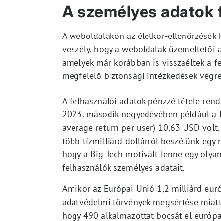
A személyes adatok f
A weboldalakon az életkor-ellenőrzésék k
veszély, hogy a weboldalak üzemeltetői a
amelyek már korábban is visszaéltek a f
megfelelő biztonsági intézkedések végre
A felhasználói adatok pénzzé tétele ren
2023. második negyedévében például a F
average return per user) 10,63 USD volt.
több tízmilliárd dollárról beszélünk egy 
hogy a Big Tech motivált lenne egy olyan
felhasználók személyes adatait.
Amikor az Európai Unió 1,2 milliárd euró 
adatvédelmi törvények megsértése miatt,
hogy 490 alkalmazottat bocsát el európai