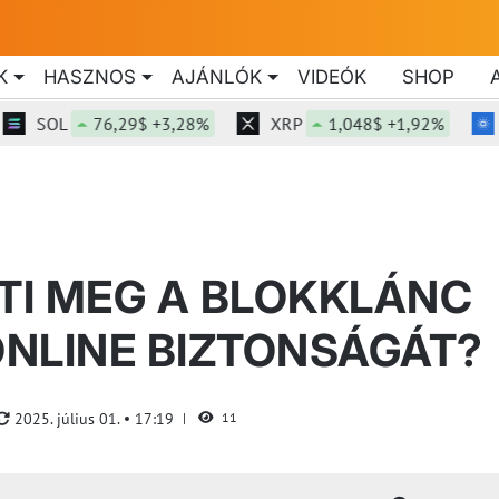
K
HASZNOS
AJÁNLÓK
VIDEÓK
SHOP
SOL
76,29$ +3,28%
XRP
1,048$ +1,92%
ADA
TI MEG A BLOKKLÁNC
NLINE BIZTONSÁGÁT?
2025. július 01.
17:19
11