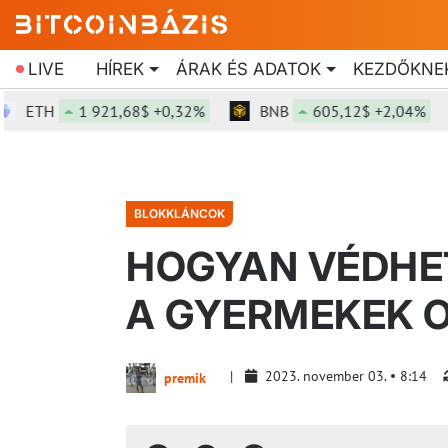
LIVE
HÍREK
ÁRAK ÉS ADATOK
KEZDŐKNE
TH
1 921,68$ +0,32%
BNB
605,12$ +2,04%
BLOKKLÁNCOK
HOGYAN VÉDHE
A GYERMEKEK O
2023. november 03.
8:14
premik