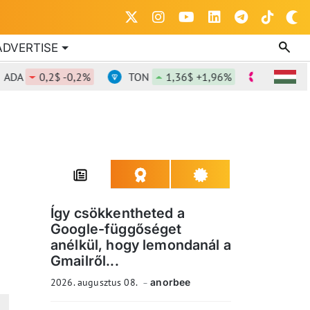
ADVERTISE
0,2$ -0,2%
TON
1,36$ +1,96%
DOT
0,818
Így csökkentheted a
Google-függőséget
anélkül, hogy lemondanál a
Gmailről...
2026. augusztus 08.
anorbee