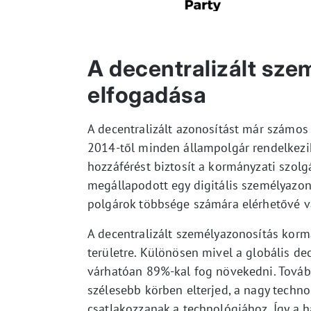
A decentralizált sz
elfogadása
A decentralizált azonosítást már számos
2014-től minden állampolgár rendelkezik
hozzáférést biztosít a kormányzati szolg
megállapodott egy digitális személyazono
polgárok többsége számára elérhetővé vá
A decentralizált személyazonosítás korm
területre. Különösen mivel a globális de
várhatóan 89%-kal fog növekedni. Tovább
szélesebb körben elterjed, a nagy techno
csatlakozzanak a technológiához. Így a h