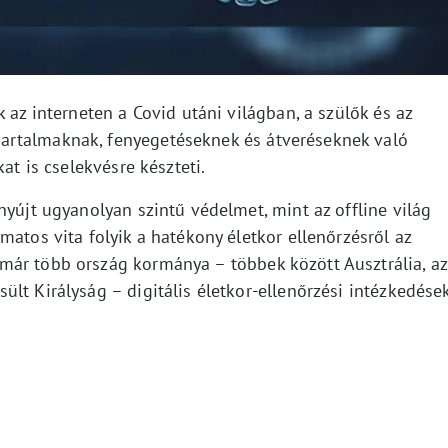
 az interneten a Covid utáni világban, a szülők és az
artalmaknak, fenyegetéseknek és átveréseknek való
at is cselekvésre készteti.
nyújt ugyanolyan szintű védelmet, mint az offline világ
matos vita folyik a hatékony életkor ellenőrzésről az
már több ország kormánya – többek között Ausztrália, az
lt Királyság – digitális életkor-ellenőrzési intézkedése