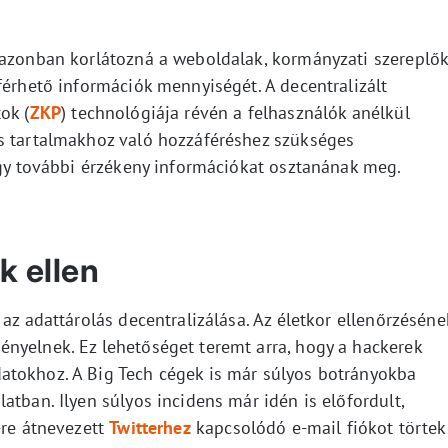
 azonban korlátozná a weboldalak, kormányzati szereplő
férhető információk mennyiségét. A decentralizált
ok (
ZKP
) technológiája révén a felhasználók anélkül
s tartalmakhoz való hozzáféréshez szükséges
ogy további érzékeny információkat osztanának meg.
k ellen
az adattárolás decentralizálása. Az életkor ellenőrzéséne
nyelnek. Ez lehetőséget teremt arra, hogy a hackerek
atokhoz. A Big Tech cégek is már súlyos botrányokba
atban. Ilyen súlyos incidens már idén is előfordult,
-re átnevezett
Twitterhez
kapcsolódó e-mail fiókot törtek