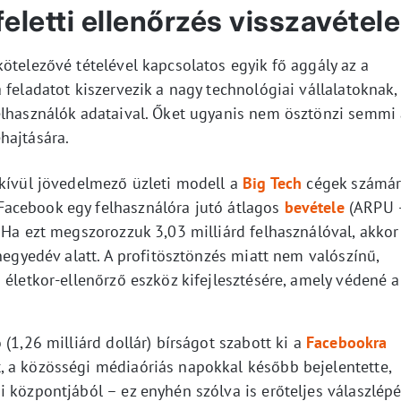
eletti ellenőrzés visszavétele
ötelezővé tételével kapcsolatos egyik fő aggály az a
 feladatot kiszervezik a nagy technológiai vállalatoknak,
elhasználók adataival. Őket ugyanis nem ösztönzi semmi
hajtására.
dkívül jövedelmező üzleti modell a
Big Tech
cégek számár
acebook egy felhasználóra jutó átlagos
bevétele
(ARPU 
 Ha ezt megszorozzuk 3,03 milliárd felhasználóval, akkor
negyedév alatt. A profitösztönzés miatt nem valószínű,
 életkor-ellenőrző eszköz kifejlesztésére, amely védené a
(1,26 milliárd dollár) bírságot szabott ki a
Facebookra
 a közösségi médiaóriás napokkal később bejelentette,
 központjából – ez enyhén szólva is erőteljes válaszlép