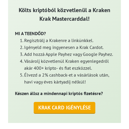
Költs kriptóból közvetlenül a Kraken
Krak Mastercarddal!
MI A TEENDŐD?
Regisztrálj a Krakenre a linkünkkel.
Igényeld meg ingyenesen a Krak Cardot.
Add hozzá Apple Payhez vagy Google Payhez.
Vásárolj közvetlenül Kraken egyenlegedről
akár 400+ kripto- és fiat eszközzel.
Élvezd a 2% cashback-et a vásárlások után,
havi vagy éves kártyadíj nélkül!
Készen állsz a mindennapi kriptós fizetésre?
KRAK CARD IGÉNYLÉSE