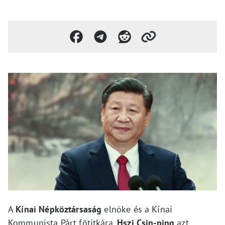
A
Kínai Népköztársaság
elnöke és a Kínai
Kommunista Párt főtitkára,
Hszi Csin-ping
azt