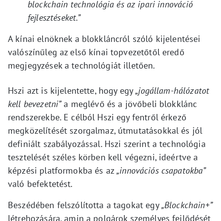
blockchain technológia és az ipari innováció
fejlesztéseket.”
A kínai elnöknek a blokkláncról szóló kijelentései
valószínűleg az első kínai topvezetőtől eredő
megjegyzések a technológiát illetően.
Hszi azt is kijelentette, hogy egy
„jogállam-hálózatot
kell bevezetni”
a meglévő és a jövőbeli blokklánc
rendszerekbe. E célból Hszi egy fentről érkező
megközelítését szorgalmaz, útmutatásokkal és jól
definiált szabályozással. Hszi szerint a technológia
tesztelését széles körben kell végezni, ideértve a
képzési platformokba és az
„innovációs csapatokba”
való befektetést.
Beszédében felszólította a tagokat egy
„Blockchain+”
létrehozására, amin a polgárok személyes fejlődését