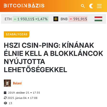
ETH
1 930,11$ +1,47%
BNB
591,91$ -0,18%
SZABÁLYOZÁS
HSZI CSIN-PING: KÍNÁNAK
ÉLNIE KELL A BLOKKLÁNCOK
NYÚJTOTTA
LEHETŐSÉGEKKEL
Balaxi
2019. október 25.
17:35
2025. június 04.
17:08
13