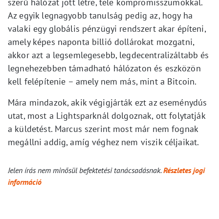
szerű hálózat jött létre, tele kompromisszumokkal.
Az egyik legnagyobb tanulság pedig az, hogy ha
valaki egy globális pénzügyi rendszert akar építeni,
amely képes naponta billió dollárokat mozgatni,
akkor azt a legsemlegesebb, legdecentralizáltabb és
legnehezebben támadható hálózaton és eszközön
kell felépítenie – amely nem más, mint a Bitcoin.
Mára mindazok, akik végigjárták ezt az eseménydús
utat, most a Lightsparknál dolgoznak, ott folytatják
a küldetést. Marcus szerint most már nem fognak
megállni addig, amíg véghez nem viszik céljaikat.
Jelen írás nem minősül befektetési tanácsadásnak.
Részletes jogi
információ