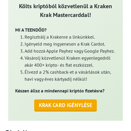
Költs kriptóból közvetlenül a Kraken
Krak Mastercarddal!
MI A TEENDŐD?
Regisztrálj a Krakenre a linkünkkel.
Igényeld meg ingyenesen a Krak Cardot.
Add hozzá Apple Payhez vagy Google Payhez.
Vásárolj közvetlenül Kraken egyenlegedről
akár 400+ kripto- és fiat eszközzel.
Élvezd a 2% cashback-et a vásárlások után,
havi vagy éves kártyadíj nélkül!
Készen állsz a mindennapi kriptós fizetésre?
KRAK CARD IGÉNYLÉSE