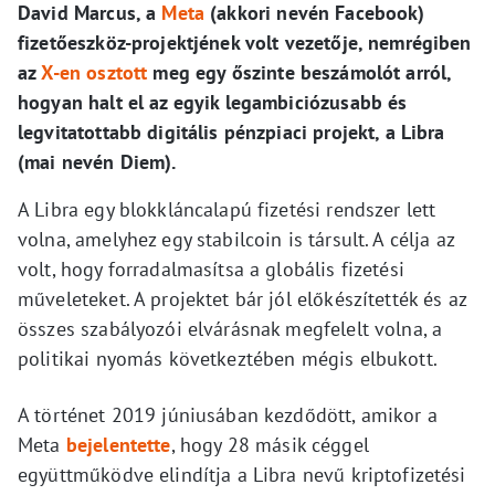
David Marcus, a
Meta
(akkori nevén Facebook)
fizetőeszköz-projektjének volt vezetője, nemrégiben
az
X-en osztott
meg egy őszinte beszámolót arról,
hogyan halt el az egyik legambiciózusabb és
legvitatottabb digitális pénzpiaci projekt, a Libra
(mai nevén Diem).
A Libra egy blokkláncalapú fizetési rendszer lett
volna, amelyhez egy stabilcoin is társult. A célja az
volt, hogy forradalmasítsa a globális fizetési
műveleteket. A projektet bár jól előkészítették és az
összes szabályozói elvárásnak megfelelt volna, a
politikai nyomás következtében mégis elbukott.
A történet 2019 júniusában kezdődött, amikor a
Meta
bejelentette
, hogy 28 másik céggel
együttműködve elindítja a Libra nevű kriptofizetési