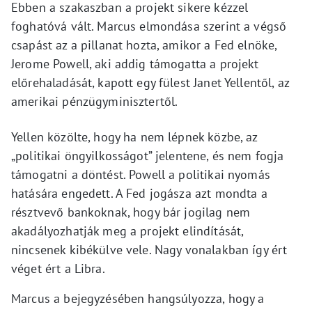
Ebben a szakaszban a projekt sikere kézzel
foghatóvá vált. Marcus elmondása szerint a végső
csapást az a pillanat hozta, amikor a Fed elnöke,
Jerome Powell, aki addig támogatta a projekt
előrehaladását, kapott egy fülest Janet Yellentől, az
amerikai pénzügyminisztertől.
Yellen közölte, hogy ha nem lépnek közbe, az
„politikai öngyilkosságot” jelentene, és nem fogja
támogatni a döntést. Powell a politikai nyomás
hatására engedett. A Fed jogásza azt mondta a
résztvevő bankoknak, hogy bár jogilag nem
akadályozhatják meg a projekt elindítását,
nincsenek kibékülve vele. Nagy vonalakban így ért
véget ért a Libra.
Marcus a bejegyzésében hangsúlyozza, hogy a