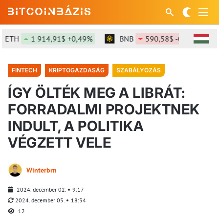
ETH
1 914,91$ +0,49%
BNB
590,58$ -0,47%
FINTECH
KRIPTOGAZDASÁG
SZABÁLYOZÁS
ÍGY ÖLTÉK MEG A LIBRÁT:
FORRADALMI PROJEKTNEK
INDULT, A POLITIKA
VÉGZETT VELE
Winterbrn
2024. december 02.
9:17
2024. december 05.
18:34
12